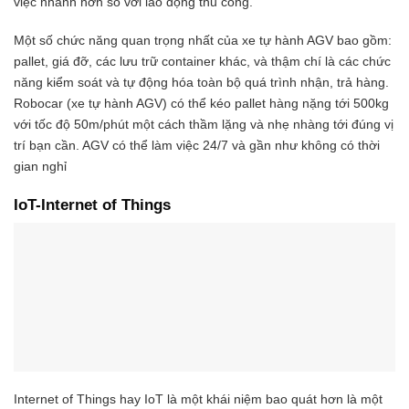
việc nhanh hơn so với lao động thủ công.
Một số chức năng quan trọng nhất của xe tự hành AGV bao gồm:
pallet, giá đỡ, các lưu trữ container khác, và thậm chí là các chức
năng kiểm soát và tự động hóa toàn bộ quá trình nhận, trả hàng.
Robocar (xe tự hành AGV) có thể kéo pallet hàng nặng tới 500kg
với tốc độ 50m/phút một cách thầm lặng và nhẹ nhàng tới đúng vị
trí bạn cần. AGV có thể làm việc 24/7 và gần như không có thời
gian nghỉ
IoT
-Internet of Things
Internet of Things hay IoT là một khái niệm bao quát hơn là một