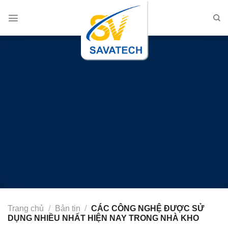
Chuyển
đến
nội
dung
Trang chủ
/
Bản tin
/
CÁC CÔNG NGHỆ ĐƯỢC SỬ
DỤNG NHIỀU NHẤT HIỆN NAY TRONG NHÀ KHO