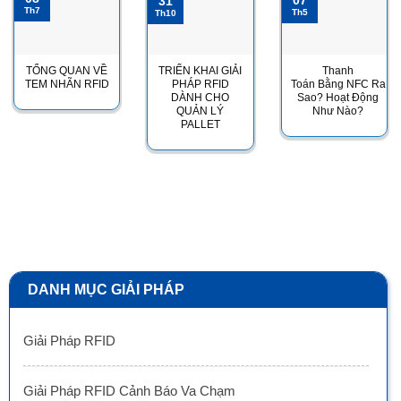
31
Th7
Th5
Th10
TỔNG QUAN VỀ
TRIỂN KHAI GIẢI
Thanh
TEM NHÃN RFID
PHÁP RFID
Toán Bằng NFC Ra
DÀNH CHO
Sao? Hoạt Động
QUẢN LÝ
Như Nào?
PALLET
DANH MỤC GIẢI PHÁP
Giải Pháp RFID
Giải Pháp RFID Cảnh Báo Va Chạm