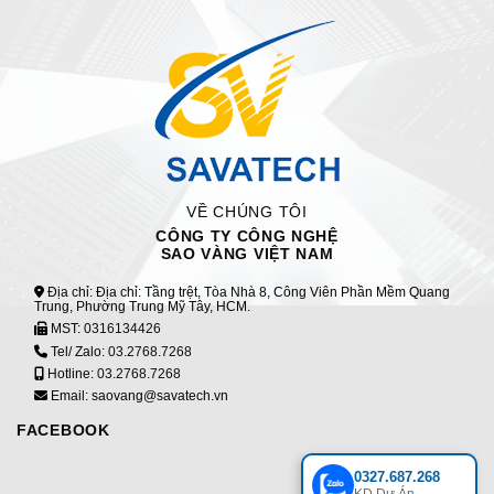
VỀ CHÚNG TÔI
CÔNG TY CÔNG NGHỆ
SAO VÀNG VIỆT NAM
Địa chỉ: Địa chỉ: Tầng trệt, Tòa Nhà 8, Công Viên Phần Mềm Quang
Trung, Phường Trung Mỹ Tây, HCM.
MST:
0316134426
Tel/ Zalo:
03.2768.7268
Hotline:
03.2768.7268
Email: saovang@savatech.vn
FACEBOOK
0327.687.268
KD Dự Án