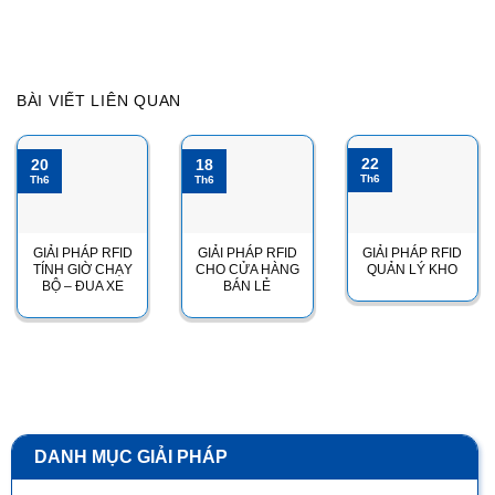
BÀI VIẾT LIÊN QUAN
22
20
18
Th6
Th6
Th6
GIẢI PHÁP RFID
GIẢI PHÁP RFID
GIẢI PHÁP RFID
TÍNH GIỜ CHẠY
CHO CỬA HÀNG
QUẢN LÝ KHO
BỘ – ĐUA XE
BÁN LẺ
DANH MỤC GIẢI PHÁP