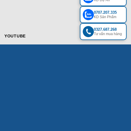
0707.207.335
KD Sản Phẩm
0327.687.268
Tư vấn mua hàng
YOUTUBE
QUY ĐỊNH & CHÍNH SÁCH
Đào tạo
Download
Chính sách
Tuyển dụng