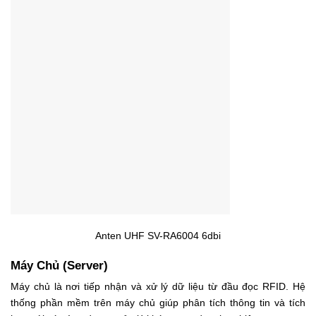
Anten UHF SV-RA6004 6dbi
Máy Chủ (Server)
Máy chủ là nơi tiếp nhận và xử lý dữ liệu từ đầu đọc RFID. Hệ
thống phần mềm trên máy chủ giúp phân tích thông tin và tích
hợp với các ứng dụng quản lý khác trong doanh nghiệp.
Chức năng của máy chủ: Máy chủ không chỉ lưu trữ dữ liệu mà
còn thực hiện các tác vụ như phân tích dữ liệu, tạo báo cáo và
hỗ trợ quản lý hàng tồn kho. Máy chủ cũng có thể kết nối với
các phần mềm quản lý khác để tối ưu hóa quy trình kinh
doanh.
Yêu cầu hệ thống: Máy chủ cần có cấu hình đủ mạnh để xử lý
khối lượng dữ liệu lớn từ nhiều đầu đọc cùng lúc. Việc lựa
chọn phần mềm quản lý cũng cần xem xét tính tương thích với
các thiết bị phần cứng khác trong hệ thống.