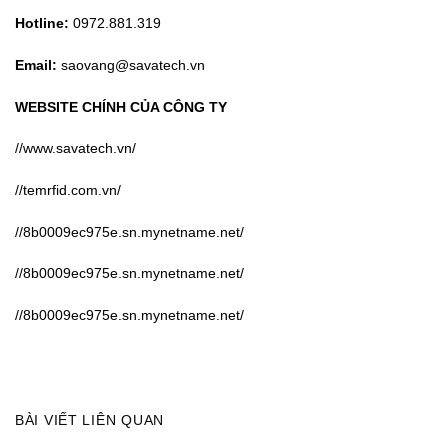
//8b0009ec975e.sn.mynetname.net/
//8b0009ec975e.sn.mynetname.net/
BÀI VIẾT LIÊN QUAN
29
29
08
Th6
Th6
Th7
GIỚI THIỆU VỀ
RFID QUẢN LÝ
RFID TRONG
TEM RFID
KHO: TĂNG
NÔNG NGHIỆP:
TRONG QUẢN
CƯỜNG KIỂM
QUẢN LÝ CÂY
LÝ PALLETS VÀ
SOÁT VÀ TIẾT
TRỒNG VÀ GIA
CHUỖI CUNG
KIỆM CHI PHÍ
SÚC
ỨNG