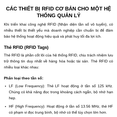
CÁC THIẾT BỊ RFID CƠ BẢN CHO MỘT HỆ
THỐNG QUẢN LÝ
Khi triển khai công nghệ RFID (Nhận diện tần số vô tuyến), có
nhiều thiết bị thiết yếu mà doanh nghiệp cần chuẩn bị để đảm
bảo hệ thống hoạt động hiệu quả và phát huy tối đa lợi ích.
Thẻ RFID (RFID Tags)
Thẻ RFID là phần cốt lõi của hệ thống RFID, chịu trách nhiệm lưu
trữ thông tin duy nhất về hàng hóa hoặc tài sản. Thẻ RFID có
nhiều loại khác nhau:
Phân loại theo tần số:
LF (Low Frequency): Thẻ LF hoạt động ở tần số 125 kHz.
Chúng có khả năng đọc trong khoảng cách ngắn, bộ nhớ hạn
hẹp.
HF (High Frequency): Hoạt động ở tần số 13.56 MHz, thẻ HF
có phạm vi đọc trung bình, bộ nhớ có thể tùy chọn lớn hơn.