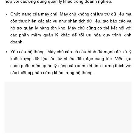
Kết Luận
Việc chuẩn bị đầy đủ các thiết bị thiết yếu này là bước quan trọng
để doanh nghiệp có thể triển khai công nghệ RFID một cách hiệu
quả. Hệ thống RFID không chỉ giúp theo dõi hàng hóa và tài sản
mà còn tối ưu hóa quy trình quản lý, cải thiện độ chính xác và tiết
kiệm thời gian cho nhân viên. Khi doanh nghiệp đầu tư đúng mức
vào công nghệ này, doanh nghiệp sẽ thấy được sự khác biệt rõ
rệt trong hiệu suất kinh doanh và khả năng cạnh tranh của doanh
nghiệp trên thị trường. Việc lựa chọn thiết bị phù hợp cũng sẽ
giúp doanh nghiệp dễ dàng mở rộng hệ thống trong tương lai,
đáp ứng nhu cầu ngày càng cao của thị trường.