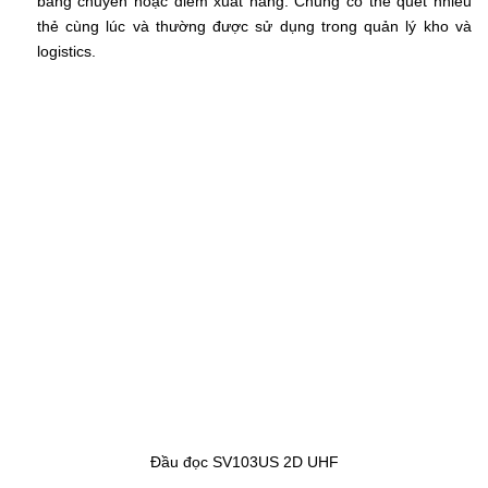
băng chuyền hoặc điểm xuất hàng. Chúng có thể quét nhiều
thẻ cùng lúc và thường được sử dụng trong quản lý kho và
logistics.
Đầu đọc SV103US 2D UHF
Ăng Ten RFID (Antenna)
Ăng ten là phần thiết yếu trong hệ thống RFID, giúp phát và nhận
sóng vô tuyến. Để ăng ten hạn chế bị ảnh hưởng trực tiếp đến
hiệu suất đọc và phạm vi hoạt động thì việc chọn lựa và lắp đặt
ăng ten RFID phù hợp phụ thuộc vào nhiều yếu tố như:
Tần số hoạt động
Môi trường làm việc
Hình dạng và kích thước của thẻ
Khoảng cách đọc