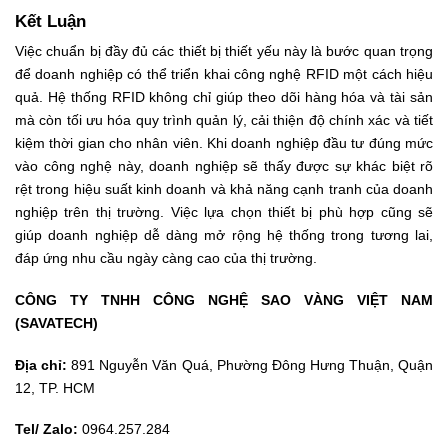
CÔNG TY TNHH CÔNG NGHỆ SAO VÀNG VIỆT NAM
(SAVATECH)
Địa chỉ:
891 Nguyễn Văn Quá, Phường Đông Hưng Thuận, Quận
12, TP. HCM
Tel/ Zalo:
0964.257.284
Hotline:
0972.881.319
Email:
saovang@savatech.vn
WEBSITE CHÍNH CỦA CÔNG TY
//www.savatech.vn/
//temrfid.com.vn/
//8b0009ec975e.sn.mynetname.net/