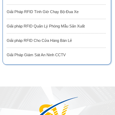
VỀ CHÚNG TÔI
CÔNG TY CÔNG NGHỆ
SAO VÀNG VIỆT NAM
Địa chỉ: Địa chỉ: Tầng trệt, Tòa Nhà 8, Công Viên Phần Mềm Quang
Trung, Phường Trung Mỹ Tây, HCM.
MST:
0316134426
Tel/ Zalo:
03.2768.7268
Hotline:
03.2768.7268
Email: saovang@savatech.vn