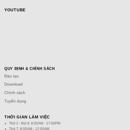
Download
Chính sách
Tuyển dụng
THỜI GIAN LÀM VIỆC
Thứ 2 - thứ 6: 8:00AM - 17:00PM
Thứ 7: 8:00AM - 12:00AM
WEBSITE CHÍNH CỦA CÔNG TY
savatech.vn
savatech.com.vn
temrfid.vn
temrfid.com.vn
© Bản quyền thuộc về Savatech