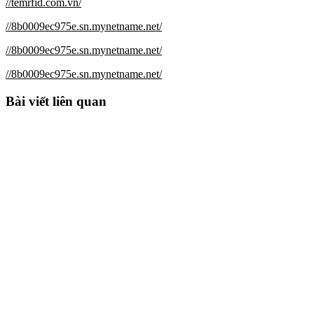
//temrfid.com.vn/
//8b0009ec975e.sn.mynetname.net/
//8b0009ec975e.sn.mynetname.net/
//8b0009ec975e.sn.mynetname.net/
Bài viết liên quan