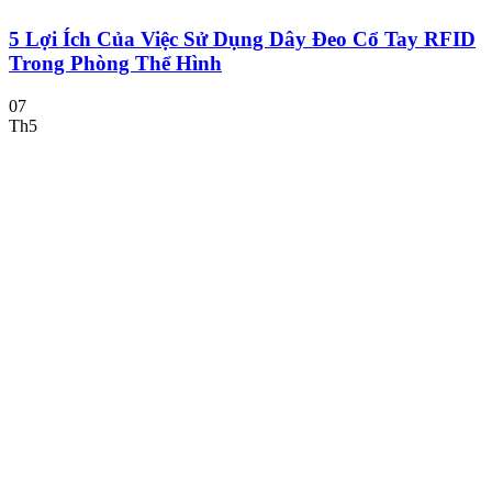
5 Lợi Ích Của Việc Sử Dụng Dây Đeo Cổ Tay RFID
Trong Phòng Thể Hình
07
Th5