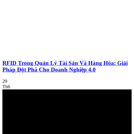
RFID Trong Quản Lý Tài Sản Và Hàng Hóa: Giải
Pháp Đột Phá Cho Doanh Nghiệp 4.0
29
Th6
Về chúng tôi
Công Ty Công Nghệ