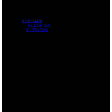
Sao Vàng Việt Nam
Địa chỉ: Tầng trệt, Tòa Nhà 8, Công Viên Phần Mềm Quang
Trung, Phường Trung Mỹ Tây, HCM.
MST:
0316134426
Tel/ Zalo:
03.2768.7268
Hotline:
03.2768.7268
Email: saovang@savatech.vn
Facebook
Youtube