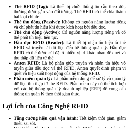
Thẻ RFID (Tag):
Là thiết bị chứa thông tin cần theo dõi,
thường được gắn vào đối tượng. Thẻ RFID có thể chia thành
hai loại chính:
Thẻ thụ động (Passive):
Không có nguồn năng lượng riêng
và chỉ phát tín hiệu khi được kích hoạt bởi đầu đọc.
Thẻ chủ động (Active):
Có nguồn năng lượng riêng và có
thể phát tín hiệu liên tục.
Đầu đọc RFID (Reader):
Là thiết bị nhận tín hiệu từ thẻ
RFID và truyền tải dữ liệu đến hệ thống quản lý. Đầu đọc
RFID có thể được cài đặt ở nhiều vị trí khác nhau để quét và
thu thập dữ liệu từ thẻ.
Anten RFID:
Là bộ phận giúp truyền và nhận tín hiệu vô
tuyến giữa đầu đọc và thẻ RFID. Anten quyết định phạm vi
quét và hiệu suất hoạt động của hệ thống RFID.
Phần mềm quản lý:
Là phần mềm dùng để xử lý và quản lý
dữ liệu thu thập từ thẻ RFID. Phần mềm này có thể tích hợp
với các hệ thống quản lý doanh nghiệp (ERP) để cung cấp
thông tin quản lý theo thời gian thực.
Lợi Ích của Công Nghệ RFID
Tăng cường hiệu quả vận hành:
Tiết kiệm thời gian, giảm
thiểu sai sót.