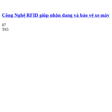
Công Nghệ RFID giúp nhận dạng và bảo vệ xe máy
07
Th5