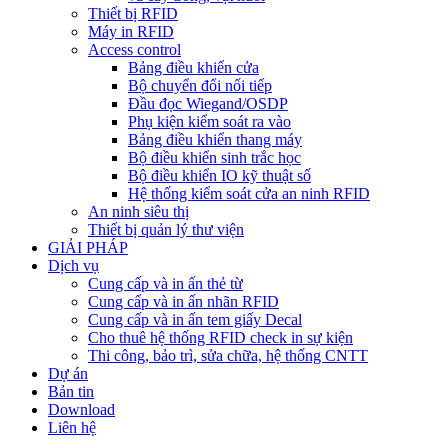
Thiết bị RFID
Máy in RFID
Access control
Bảng điều khiển cửa
Bộ chuyển đổi nối tiếp
Đầu đọc Wiegand/OSDP
Phụ kiện kiểm soát ra vào
Bảng điều khiển thang máy
Bộ điều khiển sinh trắc học
Bộ điều khiển IO kỹ thuật số
Hệ thống kiểm soát cửa an ninh RFID
An ninh siêu thị
Thiết bị quản lý thư viện
GIẢI PHÁP
Dịch vụ
Cung cấp và in ấn thẻ từ
Cung cấp và in ấn nhãn RFID
Cung cấp và in ấn tem giấy Decal
Cho thuê hệ thống RFID check in sự kiện
Thi công, bảo trì, sửa chữa, hệ thống CNTT
Dự án
Bản tin
Download
Liên hệ