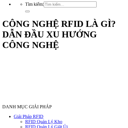
Tìm kiếm:
CÔNG NGHỆ RFID LÀ GÌ?
DẪN ĐẦU XU HƯỚNG
CÔNG NGHỆ
DANH MỤC GIẢI PHÁP
Giải Pháp RFID
RFID Quản Lý Kho
RFID Quản Lý Giặt Ủi