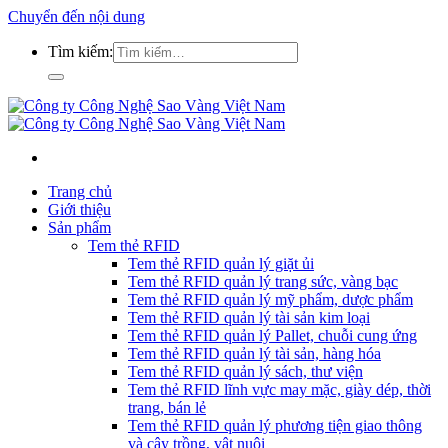
Chuyển đến nội dung
Tìm kiếm:
Trang chủ
Giới thiệu
Sản phẩm
Tem thẻ RFID
Tem thẻ RFID quản lý giặt ủi
Tem thẻ RFID quản lý trang sức, vàng bạc
Tem thẻ RFID quản lý mỹ phẩm, dược phẩm
Tem thẻ RFID quản lý tài sản kim loại
Tem thẻ RFID quản lý Pallet, chuỗi cung ứng
Tem thẻ RFID quản lý tài sản, hàng hóa
Tem thẻ RFID quản lý sách, thư viện
Tem thẻ RFID lĩnh vực may mặc, giày dép, thời
trang, bán lẻ
Tem thẻ RFID quản lý phương tiện giao thông
và cây trồng, vật nuôi