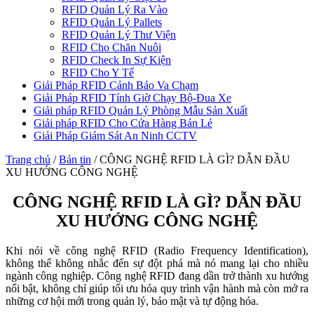
RFID Quản Lý Ra Vào
RFID Quản Lý Pallets
RFID Quản Lý Thư Viện
RFID Cho Chăn Nuôi
RFID Check In Sự Kiện
RFID Cho Y Tế
Giải Pháp RFID Cảnh Báo Va Chạm
Giải Pháp RFID Tính Giờ Chạy Bộ-Đua Xe
Giải pháp RFID Quản Lý Phòng Mẫu Sản Xuất
Giải pháp RFID Cho Cửa Hàng Bán Lẻ
Giải Pháp Giám Sát An Ninh CCTV
Trang chủ
/
Bản tin
/
CÔNG NGHỆ RFID LÀ GÌ? DẪN ĐẦU
XU HƯỚNG CÔNG NGHỆ
CÔNG NGHỆ RFID LÀ GÌ? DẪN ĐẦU
XU HƯỚNG CÔNG NGHỆ
Khi nói về công nghệ RFID (Radio Frequency Identification),
không thể không nhắc đến sự đột phá mà nó mang lại cho nhiều
ngành công nghiệp. Công nghệ RFID đang dần trở thành xu hướng
nổi bật, không chỉ giúp tối ưu hóa quy trình vận hành mà còn mở ra
những cơ hội mới trong quản lý, bảo mật và tự động hóa.