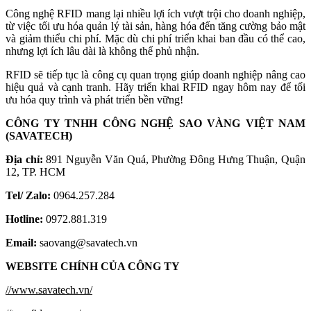
Công nghệ RFID mang lại nhiều lợi ích vượt trội cho doanh nghiệp,
từ việc tối ưu hóa quản lý tài sản, hàng hóa đến tăng cường bảo mật
và giảm thiểu chi phí. Mặc dù chi phí triển khai ban đầu có thể cao,
nhưng lợi ích lâu dài là không thể phủ nhận.
RFID sẽ tiếp tục là công cụ quan trọng giúp doanh nghiệp nâng cao
hiệu quả và cạnh tranh. Hãy triển khai RFID ngay hôm nay để tối
ưu hóa quy trình và phát triển bền vững!
CÔNG TY TNHH CÔNG NGHỆ SAO VÀNG VIỆT NAM
(SAVATECH)
Địa chỉ:
891 Nguyễn Văn Quá, Phường Đông Hưng Thuận, Quận
12, TP. HCM
Tel/ Zalo:
0964.257.284
Hotline:
0972.881.319
Email:
saovang@savatech.vn
WEBSITE CHÍNH CỦA CÔNG TY
//www.savatech.vn/