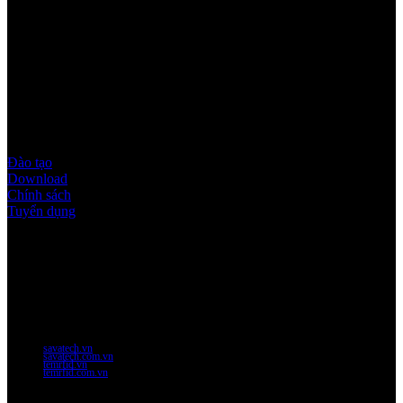
Quy định & Chính sách
Đào tạo
Download
Chính sách
Tuyển dụng
Thời gian làm việc
Thứ 2 - thứ 6: 8:00AM - 17:00PM
Thứ 7: 8:00AM - 12:00AM
Website Chính Của Công Ty
savatech.vn
savatech.com.vn
temrfid.vn
temrfid.com.vn