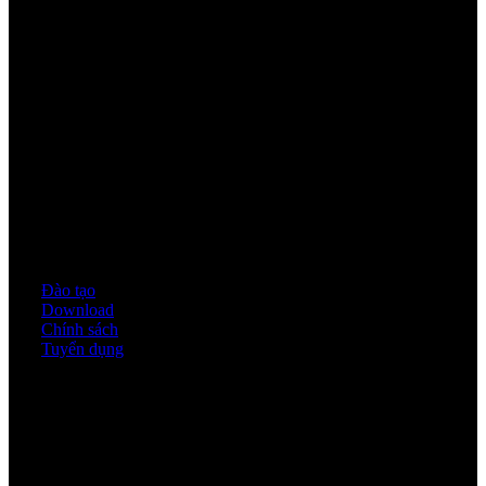
Youtube
Quy định & Chính sách
Đào tạo
Download
Chính sách
Tuyển dụng
Thời gian làm việc
Thứ 2 - thứ 6: 8:00AM - 17:00PM
Thứ 7: 8:00AM - 12:00AM