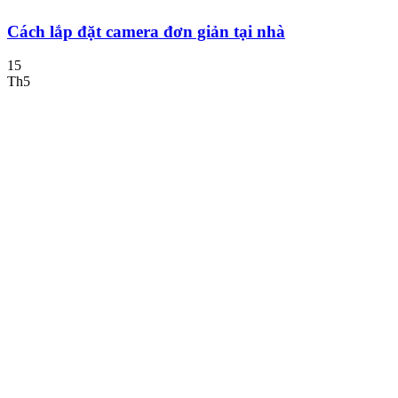
Cách lắp đặt camera đơn giản tại nhà
15
Th5