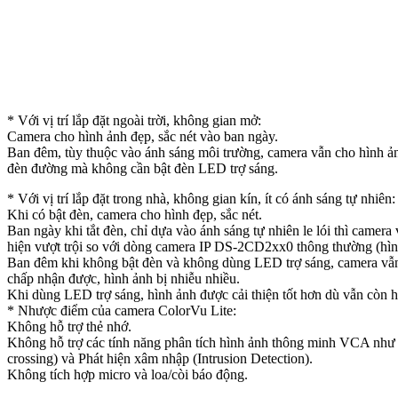
* Với vị trí lắp đặt ngoài trời, không gian mở:
Camera cho hình ảnh đẹp, sắc nét vào ban ngày.
Ban đêm, tùy thuộc vào ánh sáng môi trường, camera vẫn cho hình ản
đèn đường mà không cần bật đèn LED trợ sáng.
* Với vị trí lắp đặt trong nhà, không gian kín, ít có ánh sáng tự nhiên:
Khi có bật đèn, camera cho hình đẹp, sắc nét.
Ban ngày khi tắt đèn, chỉ dựa vào ánh sáng tự nhiên le lói thì camera
hiện vượt trội so với dòng camera IP DS-2CD2xx0 thông thường (hình
Ban đêm khi không bật đèn và không dùng LED trợ sáng, camera vẫ
chấp nhận được, hình ảnh bị nhiễu nhiều.
Khi dùng LED trợ sáng, hình ảnh được cải thiện tốt hơn dù vẫn còn h
* Nhược điểm của camera ColorVu Lite:
Không hỗ trợ thẻ nhớ.
Không hỗ trợ các tính năng phân tích hình ảnh thông minh VCA như
crossing) và Phát hiện xâm nhập (Intrusion Detection).
Không tích hợp micro và loa/còi báo động.