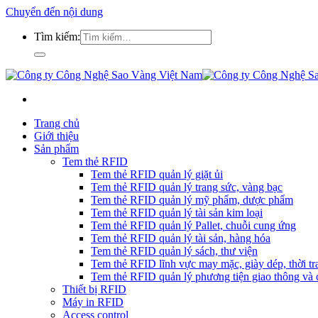
Chuyển đến nội dung
Tìm kiếm:
Trang chủ
Giới thiệu
Sản phẩm
Tem thẻ RFID
Tem thẻ RFID quản lý giặt ủi
Tem thẻ RFID quản lý trang sức, vàng bạc
Tem thẻ RFID quản lý mỹ phẩm, dược phẩm
Tem thẻ RFID quản lý tài sản kim loại
Tem thẻ RFID quản lý Pallet, chuỗi cung ứng
Tem thẻ RFID quản lý tài sản, hàng hóa
Tem thẻ RFID quản lý sách, thư viện
Tem thẻ RFID lĩnh vực may mặc, giày dép, thời tra
Tem thẻ RFID quản lý phương tiện giao thông và c
Thiết bị RFID
Máy in RFID
Access control