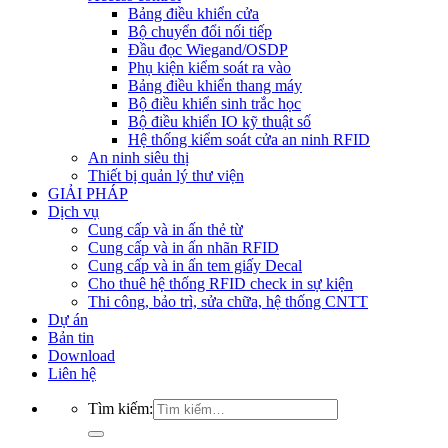
Bảng điều khiển cửa
Bộ chuyển đổi nối tiếp
Đầu đọc Wiegand/OSDP
Phụ kiện kiểm soát ra vào
Bảng điều khiển thang máy
Bộ điều khiển sinh trắc học
Bộ điều khiển IO kỹ thuật số
Hệ thống kiểm soát cửa an ninh RFID
An ninh siêu thị
Thiết bị quản lý thư viện
GIẢI PHÁP
Dịch vụ
Cung cấp và in ấn thẻ từ
Cung cấp và in ấn nhãn RFID
Cung cấp và in ấn tem giấy Decal
Cho thuê hệ thống RFID check in sự kiện
Thi công, bảo trì, sửa chữa, hệ thống CNTT
Dự án
Bản tin
Download
Liên hệ
Tìm kiếm: