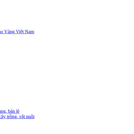
ng, bán lẻ
ây trồng, vật nuôi