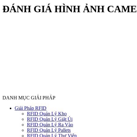
ĐÁNH GIÁ HÌNH ẢNH CAME
DANH MỤC GIẢI PHÁP
Giải Pháp RFID
RFID Quản Lý Kho
RFID Quản Lý Giặt Ủi
RFID Quản Lý Ra Vào
RFID Quản Lý Pallets
RFID Quản Lý Thư Viện