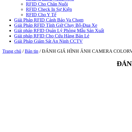
RFID Cho Chăn Nuôi
RFID Check In Sự Kiện
RFID Cho Y Tế
Giải Pháp RFID Cảnh Báo Va Chạm
Giải Pháp RFID Tính Giờ Chạy Bộ-Đua Xe
Giải pháp RFID Quản Lý Phòng Mẫu Sản Xuất
Giải pháp RFID Cho Cửa Hàng Bán Lẻ
Giải Pháp Giám Sát An Ninh CCTV
Trang chủ
/
Bản tin
/
ĐÁNH GIÁ HÌNH ẢNH CAMERA COLORV
ĐÁN