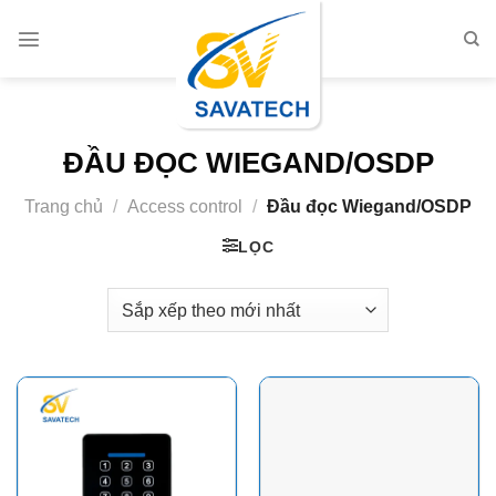
Chuyển
đến
nội
dung
ĐẦU ĐỌC WIEGAND/OSDP
Trang chủ
/
Access control
/
Đầu đọc Wiegand/OSDP
LỌC