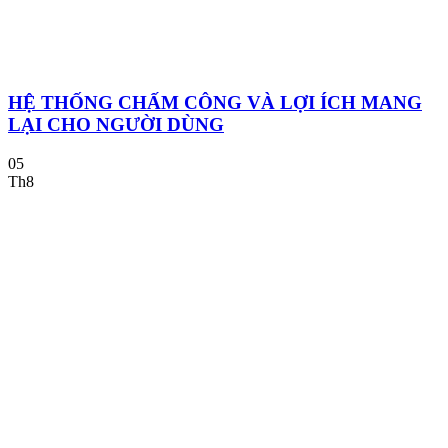
HỆ THỐNG CHẤM CÔNG VÀ LỢI ÍCH MANG
LẠI CHO NGƯỜI DÙNG
05
Th8