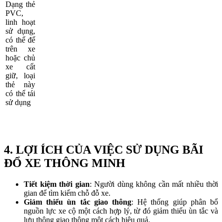
Dạng thẻ
PVC,
linh hoạt
sử dụng,
có thể để
trên xe
hoặc chủ
xe cất
giữ, loại
thẻ này
có thể tái
sử dụng
4. LỢI ÍCH CỦA VIỆC SỬ DỤNG BÃI
ĐỔ XE THÔNG MINH
Tiết kiệm thời gian
: Người dùng không cần mất nhiều thời
gian để tìm kiếm chỗ đỗ xe.
Giảm thiểu ùn tắc giao thông
: Hệ thống giúp phân bổ
nguồn lực xe cộ một cách hợp lý, từ đó giảm thiểu ùn tắc và
lưu thông giao thông một cách hiệu quả.