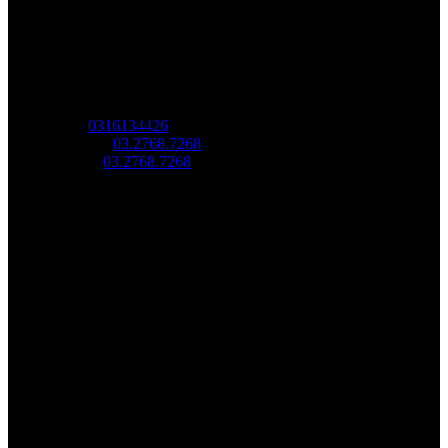
Công Ty Công Nghệ
Sao Vàng Việt Nam
Địa chỉ: Tầng trệt, Tòa Nhà 8, Công Viên Phần Mềm Quang
Trung, Phường Trung Mỹ Tây, HCM.
MST:
0316134426
Tel/ Zalo:
03.2768.7268
Hotline:
03.2768.7268
Email: saovang@savatech.vn
Facebook
Youtube