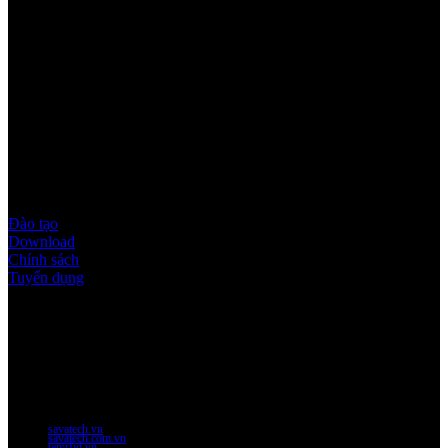
Quy định & Chính sách
Đào tạo
Download
Chính sách
Tuyển dụng
Thời gian làm việc
Thứ 2 - thứ 6: 8:00AM - 17:00PM
Thứ 7: 8:00AM - 12:00AM
Website Chính Của Công Ty
savatech.vn
savatech.com.vn
temrfid.vn