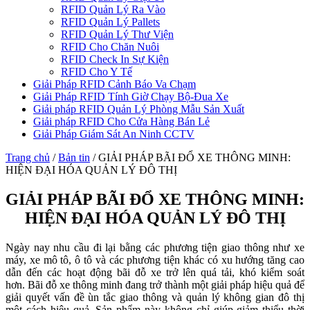
RFID Quản Lý Ra Vào
RFID Quản Lý Pallets
RFID Quản Lý Thư Viện
RFID Cho Chăn Nuôi
RFID Check In Sự Kiện
RFID Cho Y Tế
Giải Pháp RFID Cảnh Báo Va Chạm
Giải Pháp RFID Tính Giờ Chạy Bộ-Đua Xe
Giải pháp RFID Quản Lý Phòng Mẫu Sản Xuất
Giải pháp RFID Cho Cửa Hàng Bán Lẻ
Giải Pháp Giám Sát An Ninh CCTV
Trang chủ
/
Bản tin
/
GIẢI PHÁP BÃI ĐỔ XE THÔNG MINH:
HIỆN ĐẠI HÓA QUẢN LÝ ĐÔ THỊ
GIẢI PHÁP BÃI ĐỔ XE THÔNG MINH:
HIỆN ĐẠI HÓA QUẢN LÝ ĐÔ THỊ
Ngày nay nhu cầu đi lại bằng các phương tiện giao thông như xe
máy, xe mô tô, ô tô và các phương tiện khác có xu hướng tăng cao
dẫn đến các hoạt động bãi đỗ xe trở lên quá tải, khó kiểm soát
hơn. Bãi đỗ xe thông minh đang trở thành một giải pháp hiệu quả để
giải quyết vấn đề ùn tắc giao thông và quản lý không gian đô thị
một cách hiệu quả. Sản phẩm này không chỉ giúp giảm thiểu thời