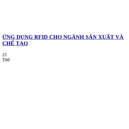
ỨNG DỤNG RFID CHO NGÀNH SẢN XUẤT VÀ
CHẾ TẠO
21
Th6