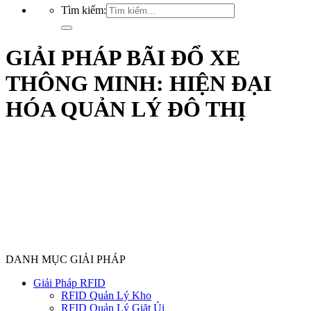
Tìm kiếm:
GIẢI PHÁP BÃI ĐỔ XE
THÔNG MINH: HIỆN ĐẠI
HÓA QUẢN LÝ ĐÔ THỊ
DANH MỤC GIẢI PHÁP
Giải Pháp RFID
RFID Quản Lý Kho
RFID Quản Lý Giặt Ủi