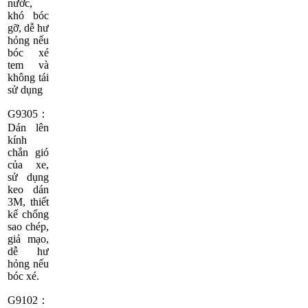
nước,
khó bóc
gỡ, dễ hư
hỏng nếu
bóc xé
tem và
không tái
sử dụng
G9305：
Dán lên
kính
chắn gió
của xe,
sử dụng
keo dán
3M, thiết
kế chống
sao chép,
giả mạo,
dễ hư
hỏng nếu
bóc xé.
G9102：