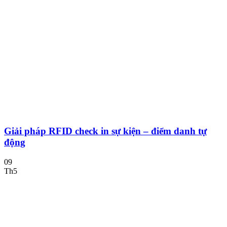
Giải pháp RFID check in sự kiện – điểm danh tự
động
09
Th5