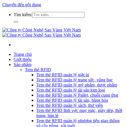
Chuyển đến nội dung
Tìm kiếm:
Trang chủ
Giới thiệu
Sản phẩm
Tem thẻ RFID
Tem thẻ RFID quản lý giặt ủi
Tem thẻ RFID quản lý trang sức, vàng bạc
Tem thẻ RFID quản lý mỹ phẩm, dược phẩm
Tem thẻ RFID quản lý tài sản kim loại
Tem thẻ RFID quản lý Pallet, chuỗi cung ứng
Tem thẻ RFID quản lý tài sản, hàng hóa
Tem thẻ RFID quản lý sách, thư viện
Tem thẻ RFID lĩnh vực may mặc, giày dép, thời
trang, bán lẻ
Tem thẻ RFID quản lý phương tiện giao thông
và cây trồng, vật nuôi