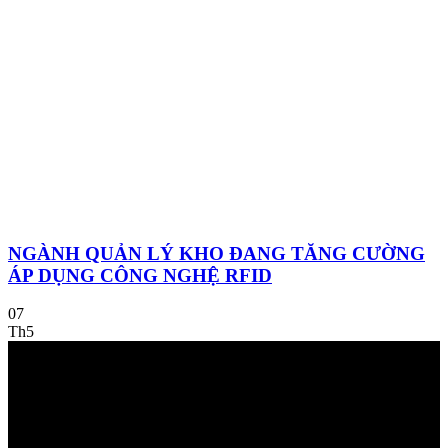
NGÀNH QUẢN LÝ KHO ĐANG TĂNG CƯỜNG
ÁP DỤNG CÔNG NGHỆ RFID
07
Th5
Về chúng tôi