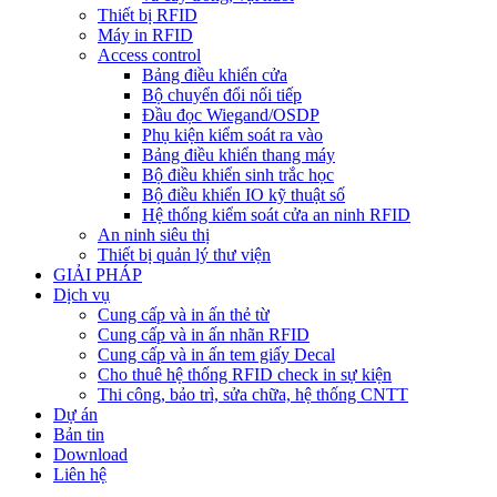
Thiết bị RFID
Máy in RFID
Access control
Bảng điều khiển cửa
Bộ chuyển đổi nối tiếp
Đầu đọc Wiegand/OSDP
Phụ kiện kiểm soát ra vào
Bảng điều khiển thang máy
Bộ điều khiển sinh trắc học
Bộ điều khiển IO kỹ thuật số
Hệ thống kiểm soát cửa an ninh RFID
An ninh siêu thị
Thiết bị quản lý thư viện
GIẢI PHÁP
Dịch vụ
Cung cấp và in ấn thẻ từ
Cung cấp và in ấn nhãn RFID
Cung cấp và in ấn tem giấy Decal
Cho thuê hệ thống RFID check in sự kiện
Thi công, bảo trì, sửa chữa, hệ thống CNTT
Dự án
Bản tin
Download
Liên hệ