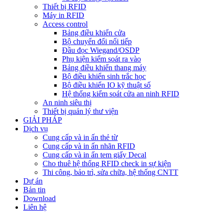
Thiết bị RFID
Máy in RFID
Access control
Bảng điều khiển cửa
Bộ chuyển đổi nối tiếp
Đầu đọc Wiegand/OSDP
Phụ kiện kiểm soát ra vào
Bảng điều khiển thang máy
Bộ điều khiển sinh trắc học
Bộ điều khiển IO kỹ thuật số
Hệ thống kiểm soát cửa an ninh RFID
An ninh siêu thị
Thiết bị quản lý thư viện
GIẢI PHÁP
Dịch vụ
Cung cấp và in ấn thẻ từ
Cung cấp và in ấn nhãn RFID
Cung cấp và in ấn tem giấy Decal
Cho thuê hệ thống RFID check in sự kiện
Thi công, bảo trì, sửa chữa, hệ thống CNTT
Dự án
Bản tin
Download
Liên hệ