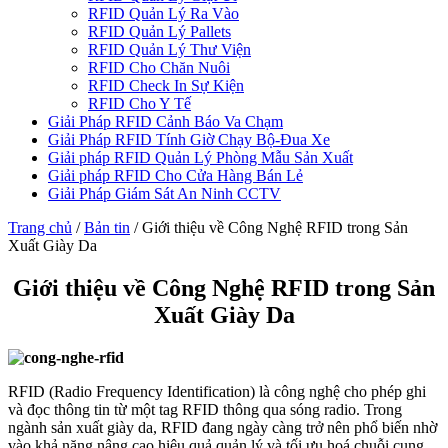
RFID Quản Lý Ra Vào
RFID Quản Lý Pallets
RFID Quản Lý Thư Viện
RFID Cho Chăn Nuôi
RFID Check In Sự Kiện
RFID Cho Y Tế
Giải Pháp RFID Cảnh Báo Va Chạm
Giải Pháp RFID Tính Giờ Chạy Bộ-Đua Xe
Giải pháp RFID Quản Lý Phòng Mẫu Sản Xuất
Giải pháp RFID Cho Cửa Hàng Bán Lẻ
Giải Pháp Giám Sát An Ninh CCTV
Trang chủ
/
Bản tin
/
Giới thiệu về Công Nghệ RFID trong Sản
Xuất Giày Da
Giới thiệu về Công Nghệ RFID trong Sản
Xuất Giày Da
RFID (Radio Frequency Identification) là công nghệ cho phép ghi
và đọc thông tin từ một tag RFID thông qua sóng radio. Trong
ngành sản xuất giày da, RFID đang ngày càng trở nên phổ biến nhờ
vào khả năng nâng cao hiệu quả quản lý và tối ưu hoá chuỗi cung