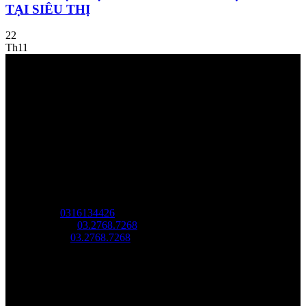
TẠI SIÊU THỊ
22
Th11
Về chúng tôi
Công Ty Công Nghệ
Sao Vàng Việt Nam
Địa chỉ: Tầng trệt, Tòa Nhà 8, Công Viên Phần Mềm Quang
Trung, Phường Trung Mỹ Tây, HCM.
MST:
0316134426
Tel/ Zalo:
03.2768.7268
Hotline:
03.2768.7268
Email: saovang@savatech.vn
Facebook