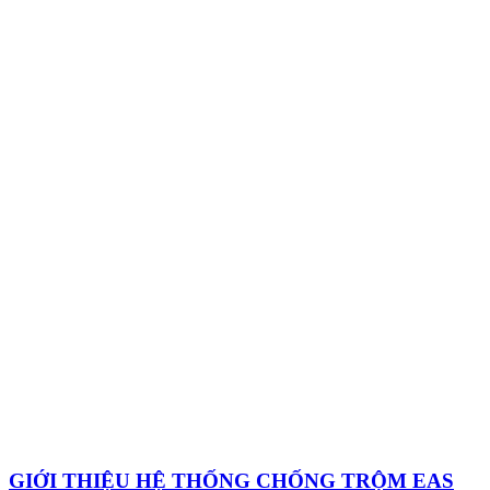
GIỚI THIỆU HỆ THỐNG CHỐNG TRỘM EAS