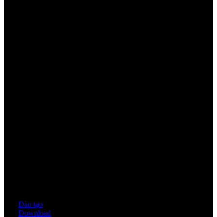
Youtube
Quy định & Chính sách
Đào tạo
Download