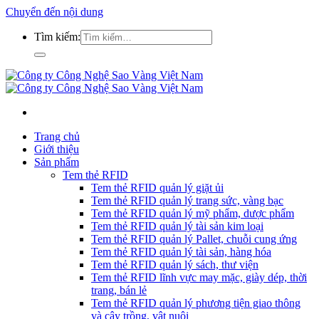
Chuyển đến nội dung
Tìm kiếm:
Trang chủ
Giới thiệu
Sản phẩm
Tem thẻ RFID
Tem thẻ RFID quản lý giặt ủi
Tem thẻ RFID quản lý trang sức, vàng bạc
Tem thẻ RFID quản lý mỹ phẩm, dược phẩm
Tem thẻ RFID quản lý tài sản kim loại
Tem thẻ RFID quản lý Pallet, chuỗi cung ứng
Tem thẻ RFID quản lý tài sản, hàng hóa
Tem thẻ RFID quản lý sách, thư viện
Tem thẻ RFID lĩnh vực may mặc, giày dép, thời
trang, bán lẻ
Tem thẻ RFID quản lý phương tiện giao thông
và cây trồng, vật nuôi