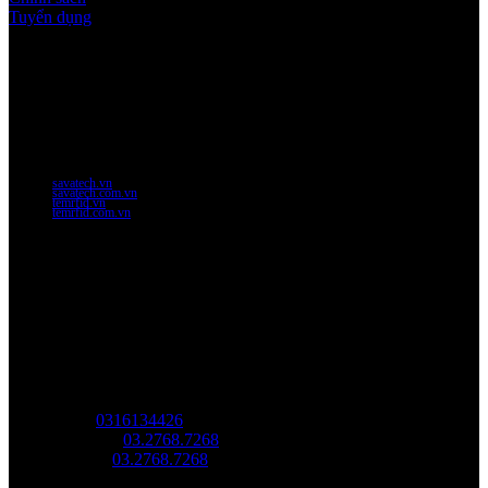
Tuyển dụng
Thời gian làm việc
Thứ 2 - thứ 6: 8:00AM - 17:00PM
Thứ 7: 8:00AM - 12:00AM
Website Chính Của Công Ty
savatech.vn
savatech.com.vn
temrfid.vn
temrfid.com.vn
Về chúng tôi
Công Ty Công Nghệ
Sao Vàng Việt Nam
Địa chỉ: Địa chỉ: Tầng trệt, Tòa Nhà 8, Công Viên Phần Mềm
Quang Trung, Phường Trung Mỹ Tây, HCM.
MST:
0316134426
Tel/ Zalo:
03.2768.7268
Hotline:
03.2768.7268
Email: saovang@savatech.vn