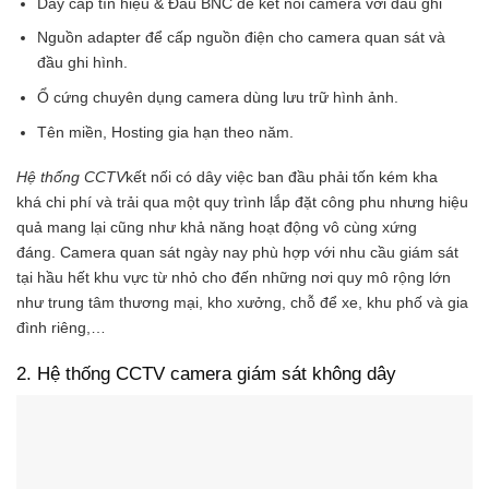
Dây cáp tín hiệu & Đầu BNC để kết nối camera với đầu ghi
Nguồn adapter để cấp nguồn điện cho camera quan sát và
đầu ghi hình.
Ổ cứng chuyên dụng camera dùng lưu trữ hình ảnh.
Tên miền, Hosting gia hạn theo năm.
Hệ thống CCTV
kết nối có dây việc ban đầu phải tốn kém kha
khá chi phí và trải qua một quy trình lắp đặt công phu nhưng hiệu
quả mang lại cũng như khả năng hoạt động vô cùng xứng
đáng. Camera quan sát ngày nay phù hợp với nhu cầu giám sát
tại hầu hết khu vực từ nhỏ cho đến những nơi quy mô rộng lớn
như trung tâm thương mại, kho xưởng, chỗ để xe, khu phố và gia
đình riêng,…
2. Hệ thống CCTV camera giám sát không dây