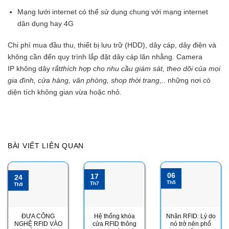
Mạng lưới internet có thể sử dụng chung với mạng internet
dân dụng hay 4G
Chi phí mua đầu thu, thiết bị lưu trữ (HDD), dây cáp, dây điện và
không cần đến quy trình lắp đặt dây cáp lăn nhằng. Camera
IP không dây rất
thích hợp cho nhu cầu giám sát, theo dõi của mọi
gia đình, cửa hàng, văn phòng, shop thời trang
,.. những nơi có
diện tích không gian vừa hoặc nhỏ.
BÀI VIẾT LIÊN QUAN
06
17
24
Th5
Th7
Th9
ĐƯA CÔNG
Hệ thống khóa
Nhãn RFID: Lý do
NGHỆ RFID VÀO
cửa RFID thông
nó trở nên phổ