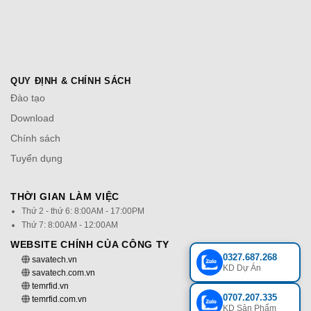
QUY ĐỊNH & CHÍNH SÁCH
Đào tạo
Download
Chính sách
Tuyển dụng
THỜI GIAN LÀM VIỆC
Thứ 2 - thứ 6: 8:00AM - 17:00PM
Thứ 7: 8:00AM - 12:00AM
WEBSITE CHÍNH CỦA CÔNG TY
0327.687.268
savatech.vn
KD Dự Án
savatech.com.vn
temrfid.vn
0707.207.335
temrfid.com.vn
KD Sản Phẩm