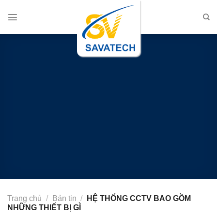
Chuyển
đến
nội
dung
Trang chủ
/
Bản tin
/
HỆ THỐNG CCTV BAO GỒM
NHỮNG THIẾT BỊ GÌ