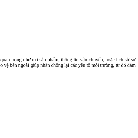
 quan trọng như mã sản phẩm, thông tin vận chuyển, hoặc lịch sử sử
ảo vệ bên ngoài giúp nhãn chống lại các yếu tố môi trường, từ đó đảm
 giảm thiểu mất mát và cải thiện quy trình thanh toán. Các cửa hàng