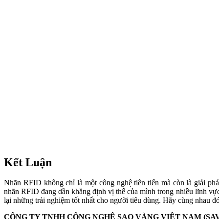
Kết Luận
Nhãn RFID không chỉ là một công nghệ tiên tiến mà còn là giải pháp
nhãn RFID đang dần khẳng định vị thế của mình trong nhiều lĩnh vực,
lại những trải nghiệm tốt nhất cho người tiêu dùng. Hãy cùng nhau đ
CÔNG TY TNHH CÔNG NGHỆ SAO VÀNG VIỆT NAM (SA
Địa chỉ:
891 Nguyễn Văn Quá, Phường Đông Hưng Thuận, Quận 1
Tel/ Zalo:
0964.257.284
Hotline:
0972.881.319
Email:
saovang@savatech.vn