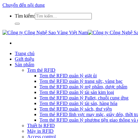
Chuyển đến nội dung
Tìm kiếm:
Trang chủ
Giới thiệu
Sản phẩm
Tem thẻ RFID
Tem thẻ RFID quản lý giặt ủi
Tem thẻ RFID quản lý trang sức, vàng bạc
Tem thẻ RFID quản lý mỹ phẩm, dược phẩm
Tem thẻ RFID quản lý tài sản kim loại
Tem thẻ RFID quản lý Pallet, chuỗi cung ứng
Tem thẻ RFID quản lý tài sản, hàng hóa
Tem thẻ RFID quản lý sách, thư viện
Tem thẻ RFID lĩnh vực may mặc, giày dép, thời tra
Tem thẻ RFID quản lý phương tiện giao thông và c
Thiết bị RFID
Máy in RFID
Access control