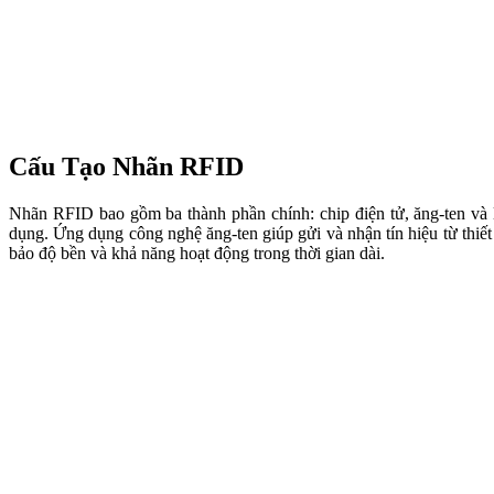
Cấu Tạo Nhãn RFID
Nhãn RFID bao gồm ba thành phần chính: chip điện tử, ăng-ten và l
dụng. Ứng dụng công nghệ ăng-ten giúp gửi và nhận tín hiệu từ thiết
bảo độ bền và khả năng hoạt động trong thời gian dài.
Ứng Dụng Nhãn Trong Cuộc Sống
Nhãn RFID được ứng dụng rộng rãi trong nhiều lĩnh vực khác nhau. T