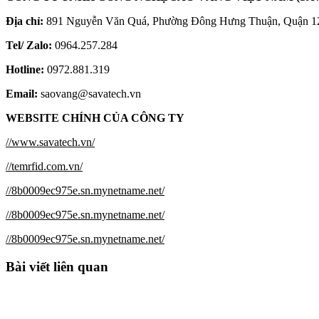
WEBSITE CHÍNH CỦA CÔNG TY
//www.savatech.vn/
//temrfid.com.vn/
//8b0009ec975e.sn.mynetname.net/
//8b0009ec975e.sn.mynetname.net/
//8b0009ec975e.sn.mynetname.net/
Bài viết liên quan