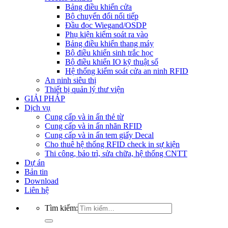
Bảng điều khiển cửa
Bộ chuyển đổi nối tiếp
Đầu đọc Wiegand/OSDP
Phụ kiện kiểm soát ra vào
Bảng điều khiển thang máy
Bộ điều khiển sinh trắc học
Bộ điều khiển IO kỹ thuật số
Hệ thống kiểm soát cửa an ninh RFID
An ninh siêu thị
Thiết bị quản lý thư viện
GIẢI PHÁP
Dịch vụ
Cung cấp và in ấn thẻ từ
Cung cấp và in ấn nhãn RFID
Cung cấp và in ấn tem giấy Decal
Cho thuê hệ thống RFID check in sự kiện
Thi công, bảo trì, sửa chữa, hệ thống CNTT
Dự án
Bản tin
Download
Liên hệ
Tìm kiếm: