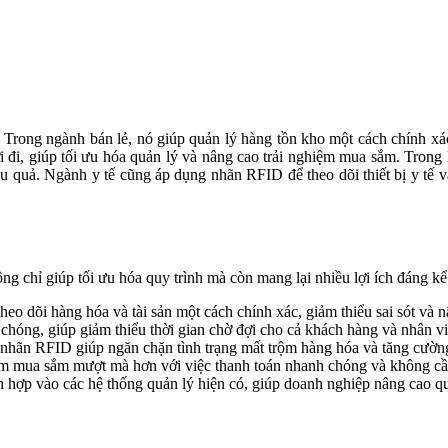
i đi, giúp tối ưu hóa quản lý và nâng cao trải nghiệm mua sắm. Trong 
 quả. Ngành y tế cũng áp dụng nhãn RFID để theo dõi thiết bị y tế v
g chỉ giúp tối ưu hóa quy trình mà còn mang lại nhiều lợi ích đáng k
 dõi hàng hóa và tài sản một cách chính xác, giảm thiểu sai sót và nâ
h chóng, giúp giảm thiểu thời gian chờ đợi cho cả khách hàng và nhân vi
c, nhãn RFID giúp ngăn chặn tình trạng mất trộm hàng hóa và tăng cườn
ệm mua sắm mượt mà hơn với việc thanh toán nhanh chóng và không cần
 hợp vào các hệ thống quản lý hiện có, giúp doanh nghiệp nâng cao qu