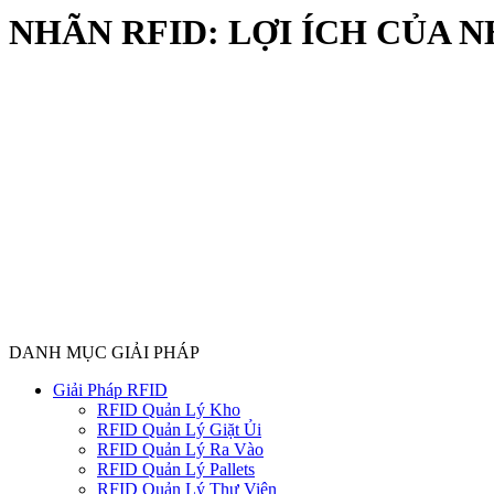
NHÃN RFID: LỢI ÍCH CỦA 
DANH MỤC GIẢI PHÁP
Giải Pháp RFID
RFID Quản Lý Kho
RFID Quản Lý Giặt Ủi
RFID Quản Lý Ra Vào
RFID Quản Lý Pallets
RFID Quản Lý Thư Viện