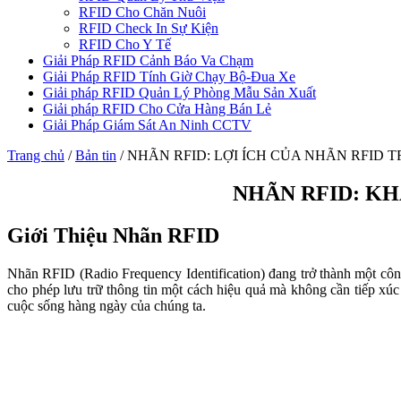
RFID Cho Chăn Nuôi
RFID Check In Sự Kiện
RFID Cho Y Tế
Giải Pháp RFID Cảnh Báo Va Chạm
Giải Pháp RFID Tính Giờ Chạy Bộ-Đua Xe
Giải pháp RFID Quản Lý Phòng Mẫu Sản Xuất
Giải pháp RFID Cho Cửa Hàng Bán Lẻ
Giải Pháp Giám Sát An Ninh CCTV
Trang chủ
/
Bản tin
/
NHÃN RFID: LỢI ÍCH CỦA NHÃN RFID
NHÃN RFID: KH
Giới Thiệu Nhãn RFID
Nhãn RFID (Radio Frequency Identification) đang trở thành một công
cho phép lưu trữ thông tin một cách hiệu quả mà không cần tiếp xú
cuộc sống hàng ngày của chúng ta.