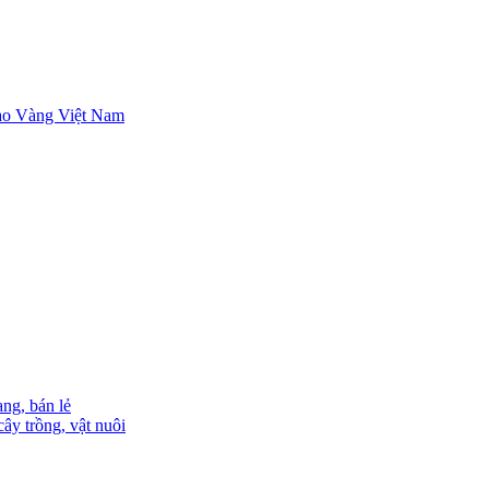
ng, bán lẻ
ây trồng, vật nuôi