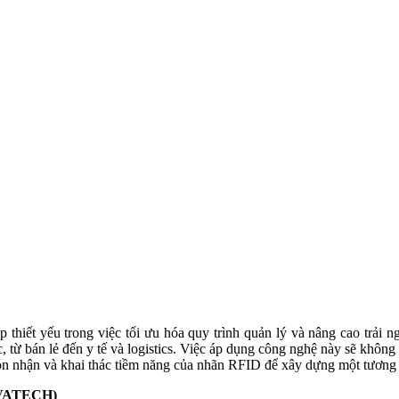
 thiết yếu trong việc tối ưu hóa quy trình quản lý và nâng cao trải 
 từ bán lẻ đến y tế và logistics. Việc áp dụng công nghệ này sẽ không
ón nhận và khai thác tiềm năng của nhãn RFID để xây dựng một tương la
VATECH)
2, TP. HCM