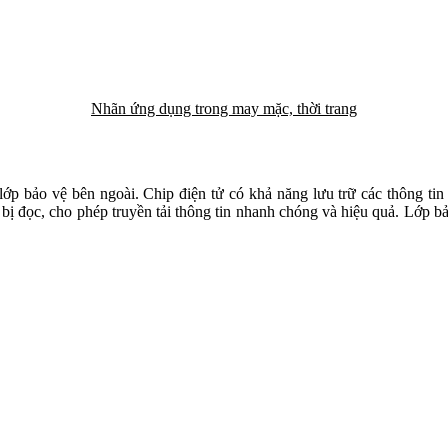
ớp bảo vệ bên ngoài. Chip điện tử có khả năng lưu trữ các thông tin
 bị đọc, cho phép truyền tải thông tin nhanh chóng và hiệu quả. Lớp b
rong ngành bán lẻ, nó giúp quản lý hàng tồn kho một cách chính xác,