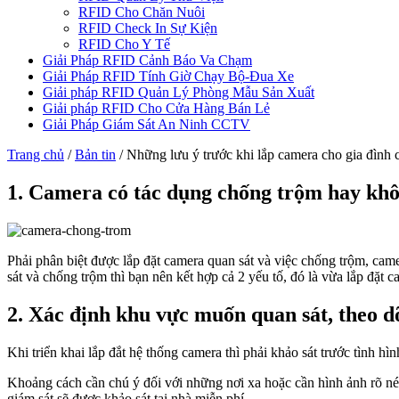
RFID Cho Chăn Nuôi
RFID Check In Sự Kiện
RFID Cho Y Tế
Giải Pháp RFID Cảnh Báo Va Chạm
Giải Pháp RFID Tính Giờ Chạy Bộ-Đua Xe
Giải pháp RFID Quản Lý Phòng Mẫu Sản Xuất
Giải pháp RFID Cho Cửa Hàng Bán Lẻ
Giải Pháp Giám Sát An Ninh CCTV
Trang chủ
/
Bản tin
/
Những lưu ý trước khi lắp camera cho gia đình 
1. Camera có tác dụng chống trộm hay kh
Phải phân biệt được lắp đặt camera quan sát và việc chống trộm, ca
sát và chống trộm thì bạn nên kết hợp cả 2 yếu tố, đó là vừa lắp đặt c
2. Xác định khu vực muốn quan sát, theo d
Khi triển khai lắp đắt hệ thống camera thì phải khảo sát trước tình hìn
Khoảng cách cần chú ý đối với những nơi xa hoặc cần hình ảnh rõ nét
giám sát sẽ được khảo sát tại nhà miễn phí.