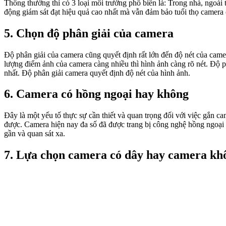
Thông thường thì có 3 loại môi trường phổ biến là: Trong nhà, ngoài 
động giám sát đạt hiệu quả cao nhất mà vẫn đảm bảo tuổi thọ camera 
5. Chọn độ phân giải của camera
Độ phân giải của camera cũng quyết định rất lớn đến độ nét của came
lượng điểm ảnh của camera càng nhiều thì hình ảnh càng rõ nét. Độ ph
nhất. Độ phân giải camera quyết định độ nét của hình ảnh.
6. Camera có hồng ngoại hay không
Đây là một yếu tố thực sự cần thiết và quan trọng đối với việc gắn 
được. Camera hiện nay đa số đã được trang bị công nghệ hồng ngoại 
gần và quan sát xa.
7. Lựa chọn camera có dây hay camera kh