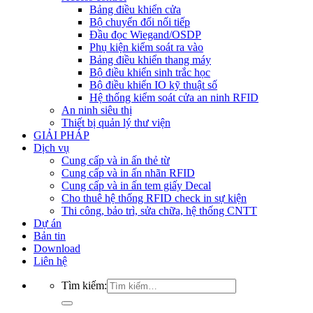
Bảng điều khiển cửa
Bộ chuyển đổi nối tiếp
Đầu đọc Wiegand/OSDP
Phụ kiện kiểm soát ra vào
Bảng điều khiển thang máy
Bộ điều khiển sinh trắc học
Bộ điều khiển IO kỹ thuật số
Hệ thống kiểm soát cửa an ninh RFID
An ninh siêu thị
Thiết bị quản lý thư viện
GIẢI PHÁP
Dịch vụ
Cung cấp và in ấn thẻ từ
Cung cấp và in ấn nhãn RFID
Cung cấp và in ấn tem giấy Decal
Cho thuê hệ thống RFID check in sự kiện
Thi công, bảo trì, sửa chữa, hệ thống CNTT
Dự án
Bản tin
Download
Liên hệ
Tìm kiếm: