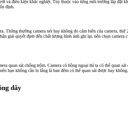
trời và điều kiện khắc nghiệt. Tùy thuộc vào từng môi trường lắp đặt 
ổn định.
ra. Thông thường camera nét hay không do cảm biến của camera, thứ 2 
ân giải quyết định đến chất lượng hình ảnh ghi lại, nên chọn camera có
camera quan sát chống trộm. Camera có hồng ngoại thì ta có thể quan sá
nên bạn không cần lo lắng là ban đêm có thể quan sát được hay không.
ông dây