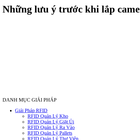
Những lưu ý trước khi lắp came
DANH MỤC GIẢI PHÁP
Giải Pháp RFID
RFID Quản Lý Kho
RFID Quản Lý Giặt Ủi
RFID Quản Lý Ra Vào
RFID Quản Lý Pallets
RFID Quản Lý Thư Viện