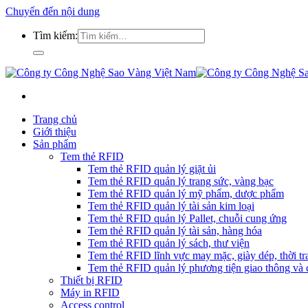
Chuyển đến nội dung
Tìm kiếm:
Trang chủ
Giới thiệu
Sản phẩm
Tem thẻ RFID
Tem thẻ RFID quản lý giặt ủi
Tem thẻ RFID quản lý trang sức, vàng bạc
Tem thẻ RFID quản lý mỹ phẩm, dược phẩm
Tem thẻ RFID quản lý tài sản kim loại
Tem thẻ RFID quản lý Pallet, chuỗi cung ứng
Tem thẻ RFID quản lý tài sản, hàng hóa
Tem thẻ RFID quản lý sách, thư viện
Tem thẻ RFID lĩnh vực may mặc, giày dép, thời tra
Tem thẻ RFID quản lý phương tiện giao thông và c
Thiết bị RFID
Máy in RFID
Access control