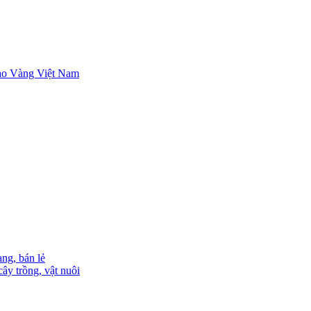
ng, bán lẻ
ây trồng, vật nuôi