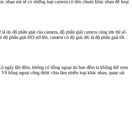
khác nhau mà sẽ có những loại camera có tiêu chuẩn khác nhau để hoạt
là do độ phân giải của camera, độ phân giải camera càng lơn thì số
 độ phân giải HD trở lên, camera có độ giải 4K là độ phân giải tốt
t cả ngày lẫn đêm, không có hồng ngoại thì ban đêm ta không thể xem
 Về hồng ngoại cũng được chia làm nhiều loại khác nhau, quan sát