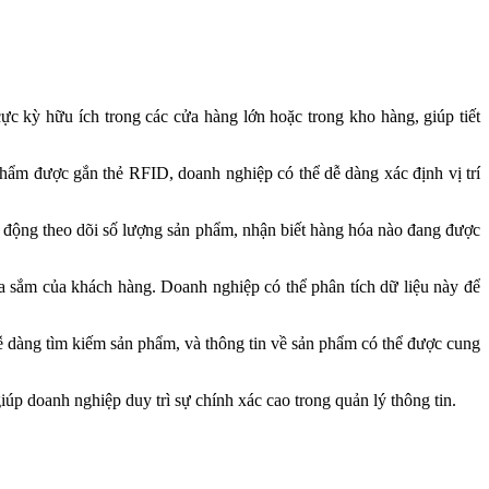
úp doanh nghiệp duy trì sự chính xác cao trong quản lý thông tin.
và phần mềm quản lý có thể rất tốn kém, đặc biệt là đối với các doanh
đầu tư vào các biện pháp bảo mật để bảo vệ thông tin quan trọng và