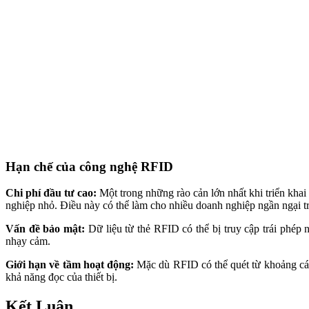
nhạy cảm.
Giới hạn về tầm hoạt động:
Mặc dù RFID có thể quét từ khoảng các
khả năng đọc của thiết bị.
Kết Luận
RFID đang trở thành một giải pháp quan trọng trong quản lý thời tr
truyền thống, RFID không chỉ cải thiện hiệu suất quản lý hàng hóa 
trong thời đại số.
CÔNG TY TNHH CÔNG NGHỆ SAO VÀNG VIỆT NAM (SA
Địa chỉ:
891 Nguyễn Văn Quá, Phường Đông Hưng Thuận, Quận 1
Tel/ Zalo:
0964.257.284
Hotline:
0972.881.319
Email:
saovang@savatech.vn
WEBSITE CHÍNH CỦA CÔNG TY
//www.savatech.vn/