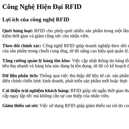
cấp ngay lập tức mà không cần sự can thiệp của nhân viên.
Giảm thiểu sai sót:
Việc sử dụng RFID giúp giảm thiểu sai sót do con
Hạn chế của công nghệ RFID
Chi phí đầu tư cao:
Một trong những rào cản lớn nhất khi triển khai 
nghiệp nhỏ. Điều này có thể làm cho nhiều doanh nghiệp ngần ngại t
Vấn đề bảo mật:
Dữ liệu từ thẻ RFID có thể bị truy cập trái phép