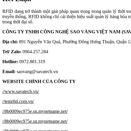
//temrfid.com.vn/
//8b0009ec975e.sn.mynetname.net/
//8b0009ec975e.sn.mynetname.net/
//8b0009ec975e.sn.mynetname.net/
Bài viết liên quan