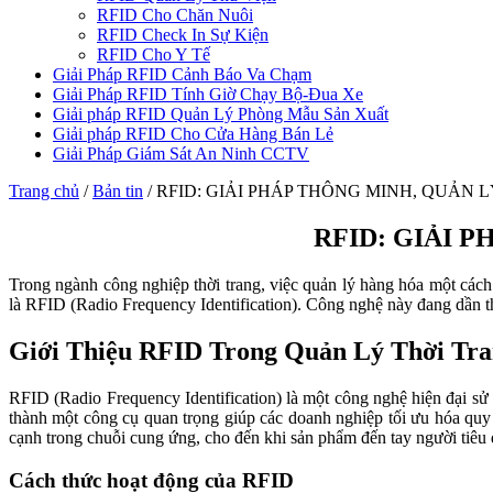
RFID Cho Chăn Nuôi
RFID Check In Sự Kiện
RFID Cho Y Tế
Giải Pháp RFID Cảnh Báo Va Chạm
Giải Pháp RFID Tính Giờ Chạy Bộ-Đua Xe
Giải pháp RFID Quản Lý Phòng Mẫu Sản Xuất
Giải pháp RFID Cho Cửa Hàng Bán Lẻ
Giải Pháp Giám Sát An Ninh CCTV
Trang chủ
/
Bản tin
/
RFID: GIẢI PHÁP THÔNG MINH, QUẢN 
RFID: GIẢI 
Trong ngành công nghiệp thời trang, việc quản lý hàng hóa một cách 
là RFID (Radio Frequency Identification). Công nghệ này đang dần th
Giới Thiệu RFID Trong Quản Lý Thời Tr
RFID (Radio Frequency Identification) là một công nghệ hiện đại sử 
thành một công cụ quan trọng giúp các doanh nghiệp tối ưu hóa quy
cạnh trong chuỗi cung ứng, cho đến khi sản phẩm đến tay người tiêu
Cách thức hoạt động của RFID