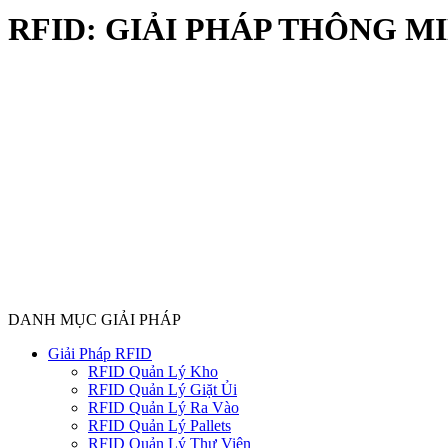
RFID: GIẢI PHÁP THÔNG M
DANH MỤC GIẢI PHÁP
Giải Pháp RFID
RFID Quản Lý Kho
RFID Quản Lý Giặt Ủi
RFID Quản Lý Ra Vào
RFID Quản Lý Pallets
RFID Quản Lý Thư Viện