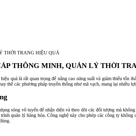
LÝ THỜI TRANG HIỆU QUẢ
PHÁP THÔNG MINH, QUẢN LÝ THỜI TR
hiệu quả là rất quan trọng để nâng cao năng suất và giảm thiểu tổn thấ
ay thế các phương pháp truyền thống như mã vạch, mang lại nhiều lợi í
ang
dụng sóng vô tuyến để nhận diện và theo dõi các đối tượng mà không cần
 trình quản lý hàng hóa. Công nghệ này cho phép các công ty không ch
 dùng.