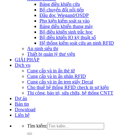
Bảng điều khiển cửa
Bộ chuyển đổi nối tiếp
Đầu đọc Wiegand/OSDP
Phụ kiện kiểm soát ra vào
Bảng điều khiển thang máy
Bộ điều khiển sinh trắc học
Bộ điều khiển IO kỹ thuật số
Hệ thống kiểm soát cửa an ninh RFID
An ninh siêu thị
Thiết bị quản lý thư viện
GIẢI PHÁP
Dịch vụ
Cung cấp và in ấn thẻ từ
Cung cấp và in ấn nhãn RFID
Cung cấp và in ấn tem giấy Decal
Cho thuê hệ thống RFID check in sự kiện
Thi công, bảo trì, sửa chữa, hệ thống CNTT
Dự án
Bản tin
Download
Liên hệ
Tìm kiếm: