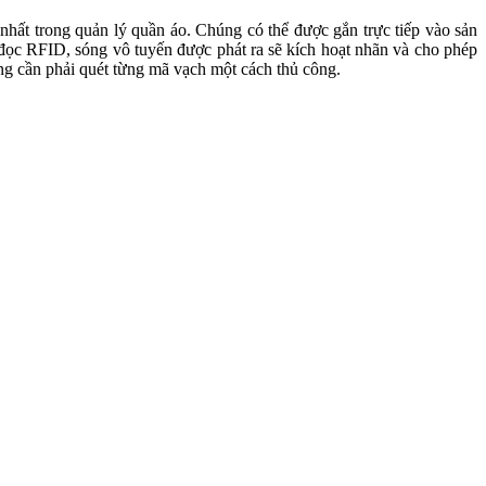
ất trong quản lý quần áo. Chúng có thể được gắn trực tiếp vào sản
 đọc RFID, sóng vô tuyến được phát ra sẽ kích hoạt nhãn và cho phép
ng cần phải quét từng mã vạch một cách thủ công.
 kỳ hữu ích trong các cửa hàng lớn hoặc trong kho hàng, giúp tiết
hẩm được gắn thẻ RFID, doanh nghiệp có thể dễ dàng xác định vị trí
ự động theo dõi số lượng sản phẩm, nhận biết hàng hóa nào đang được
a sắm của khách hàng. Doanh nghiệp có thể phân tích dữ liệu này để
dễ dàng tìm kiếm sản phẩm, và thông tin về sản phẩm có thể được cung