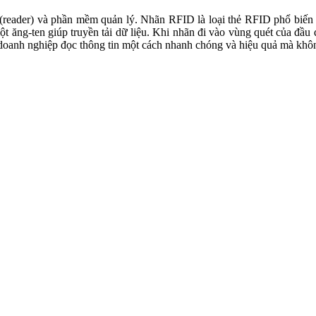
eader) và phần mềm quản lý. Nhãn RFID là loại thẻ RFID phổ biến nh
t ăng-ten giúp truyền tải dữ liệu. Khi nhãn đi vào vùng quét của đầu
 doanh nghiệp đọc thông tin một cách nhanh chóng và hiệu quả mà khô
quét mà không cần phải đưa từng mã vạch vào máy quét. Điều này cực
 phẩm từ giai đoạn sản xuất đến tay người tiêu dùng. Với mỗi sản p
.
ồn kho trở nên dễ dàng hơn rất nhiều với RFID. Doanh nghiệp có thể t
ặt hàng hợp lý.
m, RFID cung cấp cái nhìn sâu sắc về xu hướng tiêu dùng, hành vi mu
 hiện các chương trình khuyến mãi hiệu quả hơn.
anh toán, đặc biệt trong các cửa hàng tự phục vụ. Khách hàng có thể 