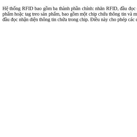
Hệ thống RFID bao gồm ba thành phần chính: nhãn RFID, đầu đọc (r
phẩm hoặc tag treo sản phẩm, bao gồm một chip chứa thông tin và mộ
đầu đọc nhận diện thông tin chứa trong chip. Điều này cho phép các
Công Nghệ Hiện Đại RFID
Lợi ích của công nghệ RFID
Quét hàng loạt:
RFID cho phép quét nhiều sản phẩm trong một lần 
kiệm thời gian và giảm công sức cho nhân viên.
Theo dõi chính xác:
Công nghệ RFID giúp doanh nghiệp theo dõi sản
của sản phẩm trong chuỗi cung ứng, từ đó nâng cao hiệu quả quản lý
Tăng cường quản lý hàng tồn kho:
Việc cập nhật thông tin hàng t
tiêu thụ nhanh và hàng hóa nào đang bị tồn đọng, từ đó có kế hoạch đ
Dữ liệu phân tích:
Thông qua việc thu thập dữ liệu từ các sản phẩ
điều chỉnh chiến lược kinh doanh, phát triển sản phẩm mới hoặc thực
Cải thiện trải nghiệm khách hàng:
RFID giúp rút ngắn thời gian th