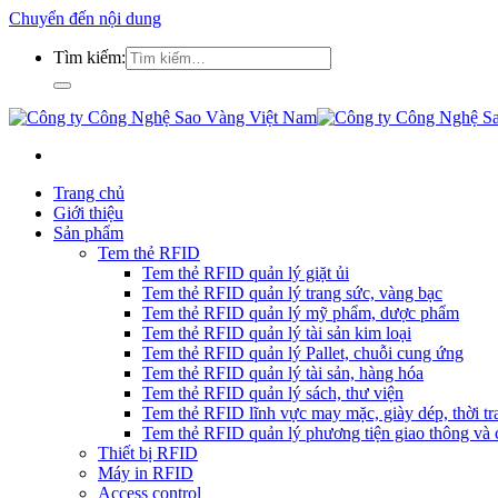
Chuyển đến nội dung
Tìm kiếm:
Trang chủ
Giới thiệu
Sản phẩm
Tem thẻ RFID
Tem thẻ RFID quản lý giặt ủi
Tem thẻ RFID quản lý trang sức, vàng bạc
Tem thẻ RFID quản lý mỹ phẩm, dược phẩm
Tem thẻ RFID quản lý tài sản kim loại
Tem thẻ RFID quản lý Pallet, chuỗi cung ứng
Tem thẻ RFID quản lý tài sản, hàng hóa
Tem thẻ RFID quản lý sách, thư viện
Tem thẻ RFID lĩnh vực may mặc, giày dép, thời tra
Tem thẻ RFID quản lý phương tiện giao thông và c
Thiết bị RFID
Máy in RFID
Access control