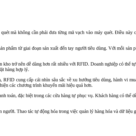
 người. Thao tác tự động hóa trong việc quản lý hàng hóa và dữ liệu gi
RFID là chi phí. Việc lắp đặt hệ thống bao gồm thiết bị đọc, thẻ RFID 
rong việc áp dụng công nghệ này.
 nếu không được bảo vệ đúng cách. Do đó, các doanh nghiệp cần phải 