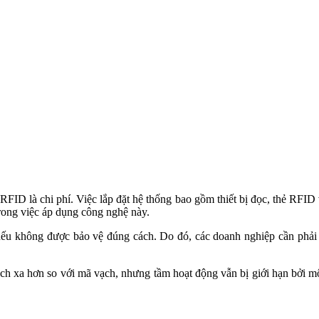
h xa hơn so với mã vạch, nhưng tầm hoạt động vẫn bị giới hạn bởi mô
ang, giúp các doanh nghiệp tối ưu hóa quy trình, nâng cao hiệu quả và
mà còn tạo ra trải nghiệm mua sắm tốt hơn cho khách hàng. Việc đầu tư
VATECH)
2, TP. HCM