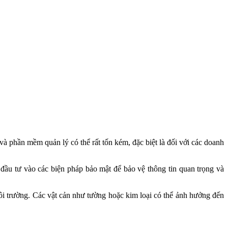
i trường. Các vật cản như tường hoặc kim loại có thể ảnh hưởng đến
 giảm chi phí. Với những lợi ích vượt trội so với công nghệ mã vạch
 vào công nghệ này sẽ là một bước tiến đáng kể cho ngành thời trang