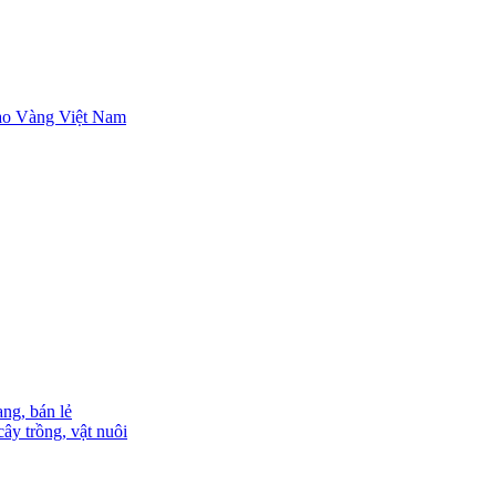
ng, bán lẻ
ây trồng, vật nuôi