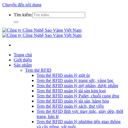
Chuyển đến nội dung
Tìm kiếm:
Trang chủ
Giới thiệu
Sản phẩm
Tem thẻ RFID
Tem thẻ RFID quản lý giặt ủi
Tem thẻ RFID quản lý trang sức, vàng bạc
Tem thẻ RFID quản lý mỹ phẩm, dược phẩm
Tem thẻ RFID quản lý tài sản kim loại
Tem thẻ RFID quản lý Pallet, chuỗi cung ứng
Tem thẻ RFID quản lý tài sản, hàng hóa
Tem thẻ RFID quản lý sách, thư viện
Tem thẻ RFID lĩnh vực may mặc, giày dép, thời
trang, bán lẻ
Tem thẻ RFID quản lý phương tiện giao thông
và cây trồng, vật nuôi