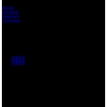
Đào tạo
Download
Chính sách
Tuyển dụng
Thời gian làm việc
Thứ 2 - thứ 6: 8:00AM - 17:00PM
Thứ 7: 8:00AM - 12:00AM
Website Chính Của Công Ty
savatech.vn
savatech.vn
savatech.vn
savatech.vn
Về chúng tôi
Công Ty Công Nghệ
Sao Vàng Việt Nam
Địa chỉ: Địa chỉ: Tầng trệt, Tòa Nhà 8, Công Viên Phần Mềm
Quang Trung, Phường Trung Mỹ Tây, HCM.