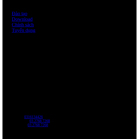
Quy định & Chính sách
Đào tạo
Download
Chính sách
Tuyển dụng
Thời gian làm việc
Thứ 2 - thứ 6: 8:00AM - 17:00PM
Thứ 7: 8:00AM - 12:00AM
Về chúng tôi
Công Ty Công Nghệ
Sao Vàng Việt Nam
Địa chỉ: Địa chỉ: Tầng trệt, Tòa Nhà 8, Công Viên Phần Mềm Quang Trung,
Phường Trung Mỹ Tây, HCM.
MST:
0316134426
Tel/ Zalo:
03.2768.7268
Hotline:
03.2768.7268
Email: saovang@savatech.vn