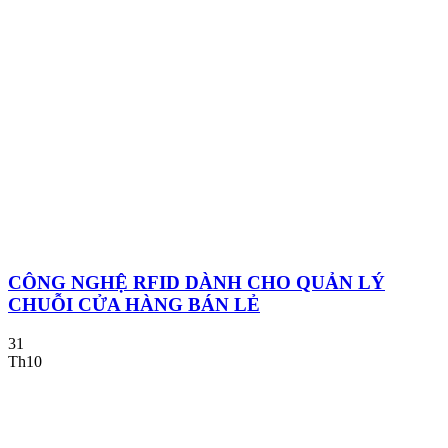
CÔNG NGHỆ RFID DÀNH CHO QUẢN LÝ
CHUỖI CỬA HÀNG BÁN LẺ
31
Th10