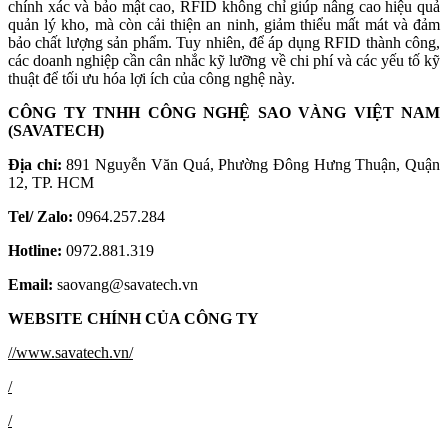
chính xác và bảo mật cao, RFID không chỉ giúp nâng cao hiệu quả
quản lý kho, mà còn cải thiện an ninh, giảm thiểu mất mát và đảm
bảo chất lượng sản phẩm. Tuy nhiên, để áp dụng RFID thành công,
các doanh nghiệp cần cân nhắc kỹ lưỡng về chi phí và các yếu tố kỹ
thuật để tối ưu hóa lợi ích của công nghệ này.
CÔNG TY TNHH CÔNG NGHỆ SAO VÀNG VIỆT NAM
(SAVATECH)
Địa chỉ:
891 Nguyễn Văn Quá, Phường Đông Hưng Thuận, Quận
12, TP. HCM
Tel/ Zalo:
0964.257.284
Hotline:
0972.881.319
Email:
saovang@savatech.vn
WEBSITE CHÍNH CỦA CÔNG TY
//www.savatech.vn/
/
/