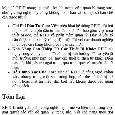
Mặc dù RFID mang lại nhiều lợi ích trong việc quản lý trang sức,
nhưng công nghệ này cũng không hoàn hảo và có một số hạn chế
cần được lưu ý:
Chi Phí Đầu Tư Cao:
Việc triển khai hệ thống RFID đòi hỏi
một khoản chi phí đầu tư ban đầu khá lớn, bao gồm việc mua
thiết bị đọc, thẻ RFID và phần mềm quản lý. Đây là yếu tố
cần được xem xét kỹ càng, đặc biệt đối với các doanh nghiệp
nhỏ hoặc cửa hàng không có ngân sách lớn.
Khả Năng Can Thiệp Từ Các Thiết Bị Khác:
RFID sử
dụng sóng vô tuyến, do đó có thể bị ảnh hưởng bởi các yếu tố
môi trường như kim loại hay các thiết bị điện tử khác. Điều
này đôi khi gây trở ngại trong quá trình quét và truyền tải dữ
liệu.
Độ Chính Xác Của Thẻ:
Mặc dù RFID là công nghệ chính
xác, nhưng trong một số trường hợp, các thẻ có thể bị hư
hỏng hoặc mất tín hiệu, đặc biệt nếu không được bảo quản
đúng cách.
Tóm Lại
RFID là một giải pháp công nghệ mạnh mẽ và hiệu quả trong việc
giải quyết các vấn đề quản lý trang sức. Với khả năng theo dõi