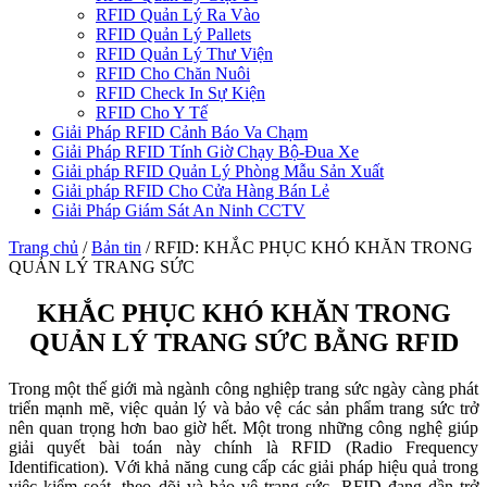
RFID Quản Lý Ra Vào
RFID Quản Lý Pallets
RFID Quản Lý Thư Viện
RFID Cho Chăn Nuôi
RFID Check In Sự Kiện
RFID Cho Y Tế
Giải Pháp RFID Cảnh Báo Va Chạm
Giải Pháp RFID Tính Giờ Chạy Bộ-Đua Xe
Giải pháp RFID Quản Lý Phòng Mẫu Sản Xuất
Giải pháp RFID Cho Cửa Hàng Bán Lẻ
Giải Pháp Giám Sát An Ninh CCTV
Trang chủ
/
Bản tin
/
RFID: KHẮC PHỤC KHÓ KHĂN TRONG
QUẢN LÝ TRANG SỨC
KHẮC PHỤC KHÓ KHĂN TRONG
QUẢN LÝ TRANG SỨC BẰNG RFID
Trong một thế giới mà ngành công nghiệp trang sức ngày càng phát
triển mạnh mẽ, việc quản lý và bảo vệ các sản phẩm trang sức trở
nên quan trọng hơn bao giờ hết. Một trong những công nghệ giúp
giải quyết bài toán này chính là RFID (Radio Frequency
Identification). Với khả năng cung cấp các giải pháp hiệu quả trong
việc kiểm soát, theo dõi và bảo vệ trang sức, RFID đang dần trở