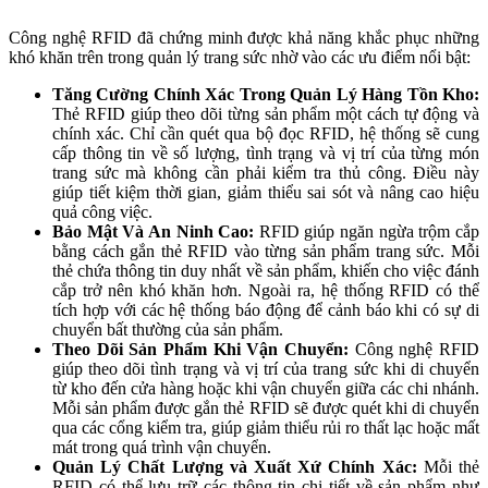
Công nghệ RFID đã chứng minh được khả năng khắc phục những
khó khăn trên trong quản lý trang sức nhờ vào các ưu điểm nổi bật:
Tăng Cường Chính Xác Trong Quản Lý Hàng Tồn Kho:
Thẻ RFID giúp theo dõi từng sản phẩm một cách tự động và
chính xác. Chỉ cần quét qua bộ đọc RFID, hệ thống sẽ cung
cấp thông tin về số lượng, tình trạng và vị trí của từng món
trang sức mà không cần phải kiểm tra thủ công. Điều này
giúp tiết kiệm thời gian, giảm thiểu sai sót và nâng cao hiệu
quả công việc.
Bảo Mật Và An Ninh Cao:
RFID giúp ngăn ngừa trộm cắp
bằng cách gắn thẻ RFID vào từng sản phẩm trang sức. Mỗi
thẻ chứa thông tin duy nhất về sản phẩm, khiến cho việc đánh
cắp trở nên khó khăn hơn. Ngoài ra, hệ thống RFID có thể
tích hợp với các hệ thống báo động để cảnh báo khi có sự di
chuyển bất thường của sản phẩm.
Theo Dõi Sản Phẩm Khi Vận Chuyển:
Công nghệ RFID
giúp theo dõi tình trạng và vị trí của trang sức khi di chuyển
từ kho đến cửa hàng hoặc khi vận chuyển giữa các chi nhánh.
Mỗi sản phẩm được gắn thẻ RFID sẽ được quét khi di chuyển
qua các cổng kiểm tra, giúp giảm thiểu rủi ro thất lạc hoặc mất
mát trong quá trình vận chuyển.
Quản Lý Chất Lượng và Xuất Xứ Chính Xác:
Mỗi thẻ
RFID có thể lưu trữ các thông tin chi tiết về sản phẩm như