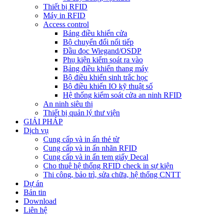
Thiết bị RFID
Máy in RFID
Access control
Bảng điều khiển cửa
Bộ chuyển đổi nối tiếp
Đầu đọc Wiegand/OSDP
Phụ kiện kiểm soát ra vào
Bảng điều khiển thang máy
Bộ điều khiển sinh trắc học
Bộ điều khiển IO kỹ thuật số
Hệ thống kiểm soát cửa an ninh RFID
An ninh siêu thị
Thiết bị quản lý thư viện
GIẢI PHÁP
Dịch vụ
Cung cấp và in ấn thẻ từ
Cung cấp và in ấn nhãn RFID
Cung cấp và in ấn tem giấy Decal
Cho thuê hệ thống RFID check in sự kiện
Thi công, bảo trì, sửa chữa, hệ thống CNTT
Dự án
Bản tin
Download
Liên hệ