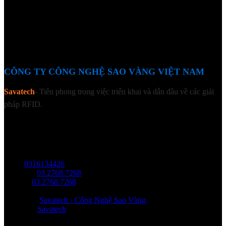
CÔNG TY CÔNG NGHỆ SAO VÀNG VIỆT NAM
Savatech
- Tiên phong trong việc triển khai và dẫn đầu về các giải
pháp RFID.
LIÊN HỆ
Địa chỉ: Tầng trệt, Tòa Nhà 8, Công Viên Phần Mềm Quang Trung,
Phường Trung Mỹ Tây, HCM.
MST:
0316134426
Tel/ Zalo:
03.2768.7268
Hotline:
03.2768.7268
Email: saovang@savatech.vn
Facebook:
Savatech - Công Nghệ Sao Vàng
YouTube:
Savatech