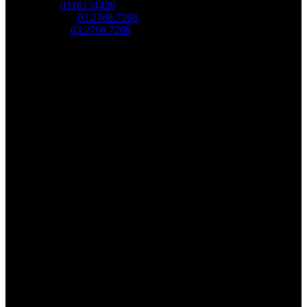
MST:
0316134426
Tel/ Zalo:
03.2768.7268
Hotline:
03.2768.7268
Email: saovang@savatech.vn
Facebook
Youtube