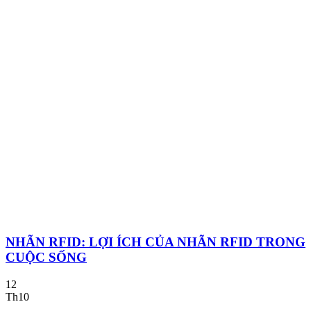
NHÃN RFID: LỢI ÍCH CỦA NHÃN RFID TRONG
CUỘC SỐNG
12
Th10