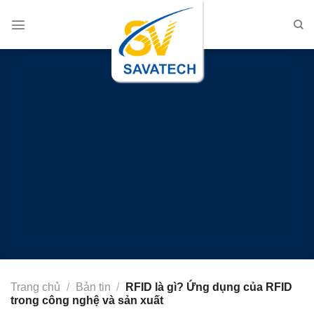
Chuyển
đến
nội
dung
Trang chủ
/
Bản tin
/
RFID là gì? Ứng dụng của RFID
trong công nghệ và sản xuất