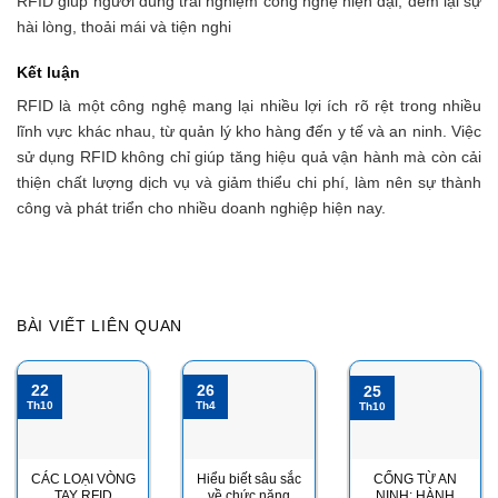
RFID giúp người dùng trải nghiệm công nghệ hiện đại, đem lại sự
hài lòng, thoải mái và tiện nghi
Kết luận
RFID là một công nghệ mang lại nhiều lợi ích rõ rệt trong nhiều
lĩnh vực khác nhau, từ quản lý kho hàng đến y tế và an ninh. Việc
sử dụng RFID không chỉ giúp tăng hiệu quả vận hành mà còn cải
thiện chất lượng dịch vụ và giảm thiểu chi phí, làm nên sự thành
công và phát triển cho nhiều doanh nghiệp hiện nay.
BÀI VIẾT LIÊN QUAN
22
26
25
Th10
Th4
Th10
CÁC LOẠI VÒNG
Hiểu biết sâu sắc
CỔNG TỪ AN
TAY RFID
về chức năng
NINH: HÀNH