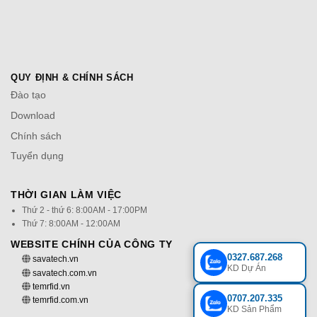
QUY ĐỊNH & CHÍNH SÁCH
Đào tạo
Download
Chính sách
Tuyển dụng
THỜI GIAN LÀM VIỆC
Thứ 2 - thứ 6: 8:00AM - 17:00PM
Thứ 7: 8:00AM - 12:00AM
WEBSITE CHÍNH CỦA CÔNG TY
0327.687.268
savatech.vn
KD Dự Án
savatech.com.vn
temrfid.vn
0707.207.335
temrfid.com.vn
KD Sản Phẩm