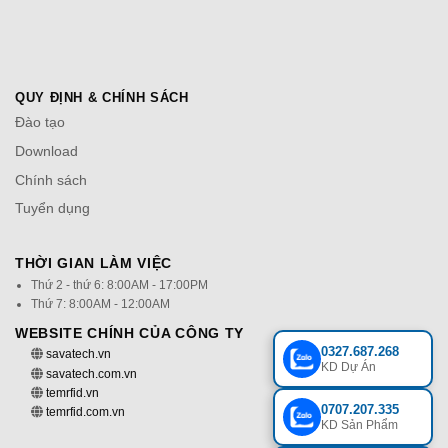
QUY ĐỊNH & CHÍNH SÁCH
Đào tạo
Download
Chính sách
Tuyển dụng
THỜI GIAN LÀM VIỆC
Thứ 2 - thứ 6: 8:00AM - 17:00PM
Thứ 7: 8:00AM - 12:00AM
WEBSITE CHÍNH CỦA CÔNG TY
0327.687.268
savatech.vn
KD Dự Án
savatech.com.vn
temrfid.vn
0707.207.335
temrfid.com.vn
KD Sản Phẩm