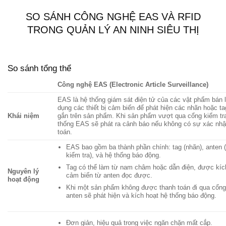
SO SÁNH CÔNG NGHỆ EAS VÀ RFID
TRONG QUẢN LÝ AN NINH SIÊU THỊ
So sánh tổng thể
Công nghệ EAS (Electronic Article Surveillance)
EAS là hệ thống giám sát điện tử của các vật phẩm bán 
dụng các thiết bị cảm biến để phát hiện các nhãn hoặc t
Khái niệm
gắn trên sản phẩm. Khi sản phẩm vượt qua cổng kiểm tr
thống EAS sẽ phát ra cảnh báo nếu không có sự xác nhậ
toán.
EAS bao gồm ba thành phần chính: tag (nhãn), anten 
kiểm tra), và hệ thống báo động.
Tag có thể làm từ nam châm hoặc dẫn điện, được kích
Nguyên lý
cảm biến từ anten đọc được.
hoạt động
Khi một sản phẩm không được thanh toán đi qua cổng 
anten sẽ phát hiện và kích hoạt hệ thống báo động.
Đơn giản, hiệu quả trong việc ngăn chặn mất cắp.