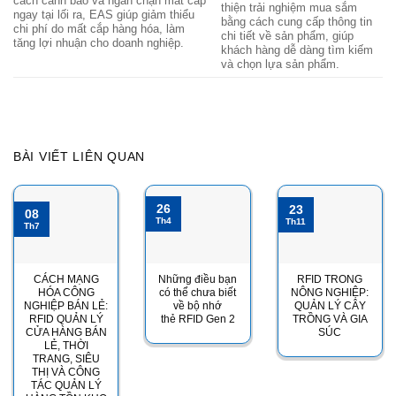
cách cảnh báo và ngăn chặn mất cắp
thiện trải nghiệm mua sắm
ngay tại lối ra, EAS giúp giảm thiểu
bằng cách cung cấp thông tin
chi phí do mất cắp hàng hóa, làm
chi tiết về sản phẩm, giúp
tăng lợi nhuận cho doanh nghiệp.
khách hàng dễ dàng tìm kiếm
và chọn lựa sản phẩm.
BÀI VIẾT LIÊN QUAN
26
23
08
Th4
Th11
Th7
CÁCH MẠNG
Những điều bạn
RFID TRONG
HÓA CÔNG
có thể chưa biết
NÔNG NGHIỆP:
NGHIỆP BÁN LẺ:
về bộ nhớ
QUẢN LÝ CÂY
RFID QUẢN LÝ
thẻ RFID Gen 2
TRỒNG VÀ GIA
CỬA HÀNG BÁN
SÚC
LẺ, THỜI
TRANG, SIÊU
THỊ VÀ CÔNG
TÁC QUẢN LÝ