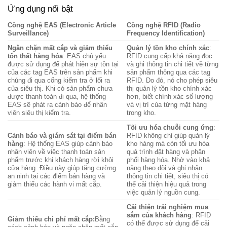
Ứng dụng nổi bật
Công nghệ EAS (Electronic Article
Công nghệ RFID (Radio
Surveillance)
Frequency Identification)
Ngăn chặn mất cắp và giảm thiểu
Quản lý tồn kho chính xác
:
tổn thất hàng hóa
: EAS chủ yếu
RFID cung cấp khả năng đọc
được sử dụng để phát hiện sự tồn tại
và ghi thông tin chi tiết về từng
của các tag EAS trên sản phẩm khi
sản phẩm thông qua các tag
chúng đi qua cổng kiểm tra ở lối ra
RFID. Do đó, nó cho phép siêu
của siêu thị. Khi có sản phẩm chưa
thị quản lý tồn kho chính xác
được thanh toán đi qua, hệ thống
hơn, biết chính xác số lượng
EAS sẽ phát ra cảnh báo để nhân
và vị trí của từng mặt hàng
viên siêu thị kiểm tra.
trong kho.
Tối ưu hóa chuỗi cung ứng
:
Cảnh báo và giám sát tại điểm bán
RFID không chỉ giúp quản lý
hàng
: Hệ thống EAS giúp cảnh báo
kho hàng mà còn tối ưu hóa
nhân viên về việc thanh toán sản
quá trình đặt hàng và phân
phẩm trước khi khách hàng rời khỏi
phối hàng hóa. Nhờ vào khả
cửa hàng. Điều này giúp tăng cường
năng theo dõi và ghi nhận
an ninh tại các điểm bán hàng và
thông tin chi tiết, siêu thị có
giảm thiểu các hành vi mất cắp.
thể cải thiện hiệu quả trong
việc quản lý nguồn cung.
Cải thiện trải nghiệm mua
sắm của khách hàng
: RFID
Giảm thiểu chi phí mất cắp:
Bằng
có thể được sử dụng để cải