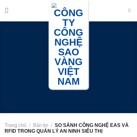
Chuyển
đến
nội
dung
Trang chủ
/
Bản tin
/
SO SÁNH CÔNG NGHỆ EAS VÀ
RFID TRONG QUẢN LÝ AN NINH SIÊU THỊ