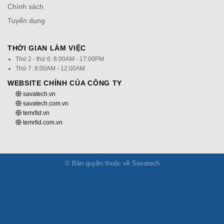
Chính sách
Tuyển dụng
THỜI GIAN LÀM VIỆC
Thứ 2 - thứ 6: 8:00AM - 17:00PM
Thứ 7: 8:00AM - 12:00AM
WEBSITE CHÍNH CỦA CÔNG TY
savatech.vn
savatech.com.vn
temrfid.vn
temrfid.com.vn
© Bản quyền thuộc về Savatech