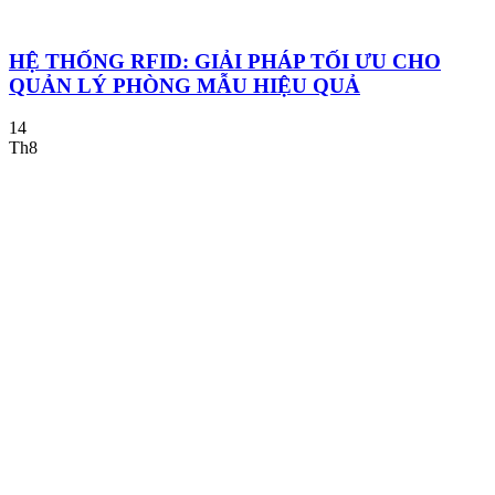
HỆ THỐNG RFID: GIẢI PHÁP TỐI ƯU CHO
QUẢN LÝ PHÒNG MẪU HIỆU QUẢ
14
Th8