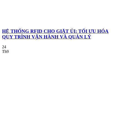
HỆ THỐNG RFID CHO GIẶT ỦI: TỐI ƯU HÓA
QUY TRÌNH VẬN HÀNH VÀ QUẢN LÝ
24
Th9