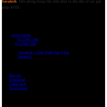
Savatech
- Tiên phong trong việc triển khai và dẫn đầu về các giải
pháp RFID.
LIÊN HỆ
Địa chỉ: Tầng trệt, Tòa Nhà 8, Công Viên Phần Mềm Quang Trung,
Phường Trung Mỹ Tây, HCM.
MST:
0316134426
Tel/ Zalo:
03.2768.7268
Hotline:
03.2768.7268
Email: saovang@savatech.vn
Facebook:
Savatech - Công Nghệ Sao Vàng
YouTube:
Savatech
Quy định & Chính sách
Đào tạo
Download
Chính sách
Tuyển dụng
Thời gian làm việc