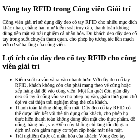
Vòng tay RFID trong Công viên Giải trí
Công viên giải trí sử dụng dây đeo cổ tay RFID cho nhiều mục đích
khác nhau, chẳng hạn như kiểm soát truy cập, thanh toán không
dùng tiền mặt và trải nghiệm cá nhân hóa. Du khách đeo dây đeo cổ
tay trong suốt chuyến tham quan, cho phép họ tương tác liền mạch
với cơ sở hạ tầng của công viên.
Lợi ích của dây đeo cổ tay RFID cho công
viên giải trí
Kiểm soát ra vào và ra vào nhanh hơn: Với dây đeo cổ tay
RFID, khách không còn cần phải mang theo vé cứng hoặc
xếp hàng dài để vào công viên. Một lần quét đơn giản dây
đeo cổ tay ở cổng vào sẽ cho phép họ vào, giảm thời gian chờ
đợi và cải thiện trải nghiệm tổng thể của khách.
Thanh toán không dùng tiền mặt: Dây đeo cổ tay RFID có
thể được liên kết với thẻ tín dụng của khách, cho phép họ
thực hiện thanh toán không dùng tiền mặt cho thực phẩm, đồ
uống, hàng hóa, v.v. Điều này không chỉ tăng tốc độ giao
dịch mà còn giảm nguy cơ trộm cắp hoặc mất tiền mặt.
Trải nghiệm được cá nhân hóa của khách: Vòng đeo tay