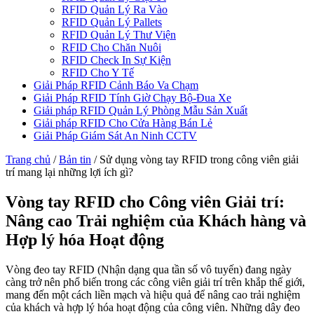
RFID Quản Lý Ra Vào
RFID Quản Lý Pallets
RFID Quản Lý Thư Viện
RFID Cho Chăn Nuôi
RFID Check In Sự Kiện
RFID Cho Y Tế
Giải Pháp RFID Cảnh Báo Va Chạm
Giải Pháp RFID Tính Giờ Chạy Bộ-Đua Xe
Giải pháp RFID Quản Lý Phòng Mẫu Sản Xuất
Giải pháp RFID Cho Cửa Hàng Bán Lẻ
Giải Pháp Giám Sát An Ninh CCTV
Trang chủ
/
Bản tin
/
Sử dụng vòng tay RFID trong công viên giải
trí mang lại những lợi ích gì?
Vòng tay RFID cho Công viên Giải trí:
Nâng cao Trải nghiệm của Khách hàng và
Hợp lý hóa Hoạt động
Vòng đeo tay RFID (Nhận dạng qua tần số vô tuyến) đang ngày
càng trở nên phổ biến trong các công viên giải trí trên khắp thế giới,
mang đến một cách liền mạch và hiệu quả để nâng cao trải nghiệm
của khách và hợp lý hóa hoạt động của công viên. Những dây đeo