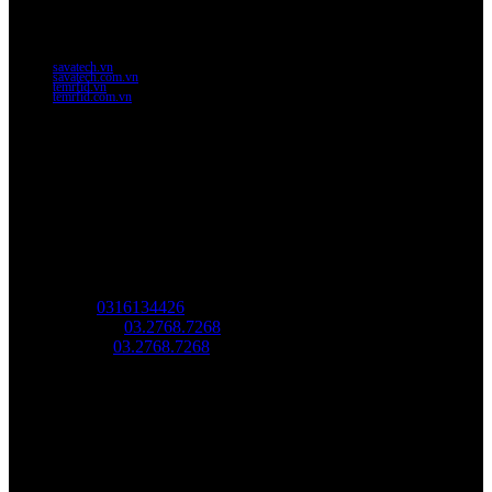
Thứ 7: 8:00AM - 12:00AM
Website Chính Của Công Ty
savatech.vn
savatech.com.vn
temrfid.vn
temrfid.com.vn
Về chúng tôi
Công Ty Công Nghệ
Sao Vàng Việt Nam
Địa chỉ: Địa chỉ: Tầng trệt, Tòa Nhà 8, Công Viên Phần Mềm
Quang Trung, Phường Trung Mỹ Tây, HCM.
MST:
0316134426
Tel/ Zalo:
03.2768.7268
Hotline:
03.2768.7268
Email: saovang@savatech.vn
Facebook