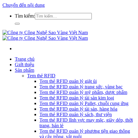
Chuyển đến nội dung
Tìm kiếm:
Trang chủ
Giới thiệu
Sản phẩm
Tem thẻ RFID
Tem thẻ RFID quản lý giặt ủi
Tem thẻ RFID quản lý trang sức, vàng bạc
Tem thẻ RFID quản lý mỹ phẩm, dược phẩm
Tem thẻ RFID quản lý tài sản kim loại
Tem thẻ RFID quản lý Pallet, chuỗi cung ứng
Tem thẻ RFID quản lý tài sản, hàng hóa
Tem thẻ RFID quản lý sách, thư viện
Tem thẻ RFID lĩnh vực may mặc, giày dép, thời
trang, bán lẻ
Tem thẻ RFID quản lý phương tiện giao thông
và cây trồng, vật nuôi