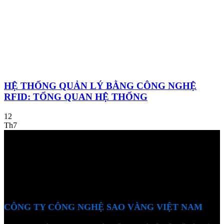
HỆ THỐNG QUẢN LÝ BẰNG CÔNG NGHỆ
RFID: TỔNG QUAN HỆ THỐNG
12
Th7
CÔNG TY CÔNG NGHỆ SAO VÀNG VIỆT NAM