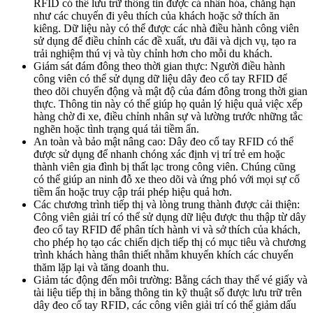
RFID có thể lưu trữ thông tin được cá nhân hóa, chẳng hạn
như các chuyến đi yêu thích của khách hoặc sở thích ăn
kiêng. Dữ liệu này có thể được các nhà điều hành công viên
sử dụng để điều chỉnh các đề xuất, ưu đãi và dịch vụ, tạo ra
trải nghiệm thú vị và tùy chỉnh hơn cho mỗi du khách.
Giám sát đám đông theo thời gian thực: Người điều hành
công viên có thể sử dụng dữ liệu dây đeo cổ tay RFID để
theo dõi chuyển động và mật độ của đám đông trong thời gian
thực. Thông tin này có thể giúp họ quản lý hiệu quả việc xếp
hàng chờ đi xe, điều chỉnh nhân sự và lường trước những tắc
nghẽn hoặc tình trạng quá tải tiềm ẩn.
An toàn và bảo mật nâng cao: Dây đeo cổ tay RFID có thể
được sử dụng để nhanh chóng xác định vị trí trẻ em hoặc
thành viên gia đình bị thất lạc trong công viên. Chúng cũng
có thể giúp an ninh đỗ xe theo dõi và ứng phó với mọi sự cố
tiềm ẩn hoặc truy cập trái phép hiệu quả hơn.
Các chương trình tiếp thị và lòng trung thành được cải thiện:
Công viên giải trí có thể sử dụng dữ liệu được thu thập từ dây
đeo cổ tay RFID để phân tích hành vi và sở thích của khách,
cho phép họ tạo các chiến dịch tiếp thị có mục tiêu và chương
trình khách hàng thân thiết nhằm khuyến khích các chuyến
thăm lặp lại và tăng doanh thu.
Giảm tác động đến môi trường: Bằng cách thay thế vé giấy và
tài liệu tiếp thị in bằng thông tin kỹ thuật số được lưu trữ trên
dây đeo cổ tay RFID, các công viên giải trí có thể giảm dấu