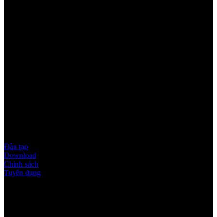
Youtube
Quy định & Chính sách
Đào tạo
Download
Chính sách
Tuyển dụng
Thời gian làm việc
Thứ 2 - thứ 6: 8:00AM - 17:00PM