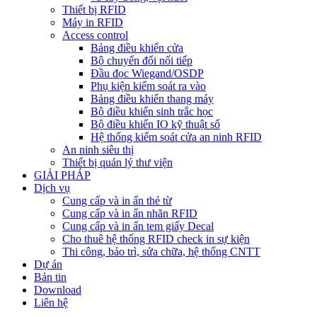
Thiết bị RFID
Máy in RFID
Access control
Bảng điều khiển cửa
Bộ chuyển đổi nối tiếp
Đầu đọc Wiegand/OSDP
Phụ kiện kiểm soát ra vào
Bảng điều khiển thang máy
Bộ điều khiển sinh trắc học
Bộ điều khiển IO kỹ thuật số
Hệ thống kiểm soát cửa an ninh RFID
An ninh siêu thị
Thiết bị quản lý thư viện
GIẢI PHÁP
Dịch vụ
Cung cấp và in ấn thẻ từ
Cung cấp và in ấn nhãn RFID
Cung cấp và in ấn tem giấy Decal
Cho thuê hệ thống RFID check in sự kiện
Thi công, bảo trì, sửa chữa, hệ thống CNTT
Dự án
Bản tin
Download
Liên hệ