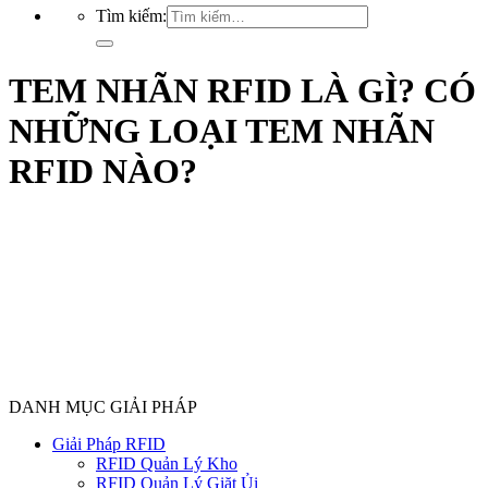
Tìm kiếm:
TEM NHÃN RFID LÀ GÌ? CÓ
NHỮNG LOẠI TEM NHÃN
RFID NÀO?
DANH MỤC GIẢI PHÁP
Giải Pháp RFID
RFID Quản Lý Kho
RFID Quản Lý Giặt Ủi