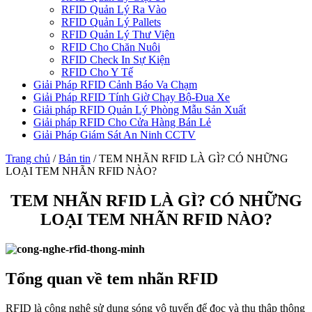
RFID Quản Lý Ra Vào
RFID Quản Lý Pallets
RFID Quản Lý Thư Viện
RFID Cho Chăn Nuôi
RFID Check In Sự Kiện
RFID Cho Y Tế
Giải Pháp RFID Cảnh Báo Va Chạm
Giải Pháp RFID Tính Giờ Chạy Bộ-Đua Xe
Giải pháp RFID Quản Lý Phòng Mẫu Sản Xuất
Giải pháp RFID Cho Cửa Hàng Bán Lẻ
Giải Pháp Giám Sát An Ninh CCTV
Trang chủ
/
Bản tin
/
TEM NHÃN RFID LÀ GÌ? CÓ NHỮNG
LOẠI TEM NHÃN RFID NÀO?
TEM NHÃN RFID LÀ GÌ? CÓ NHỮNG
LOẠI TEM NHÃN RFID NÀO?
Tổng quan về tem nhãn RFID
RFID là công nghệ sử dụng sóng vô tuyến để đọc và thu thập thông