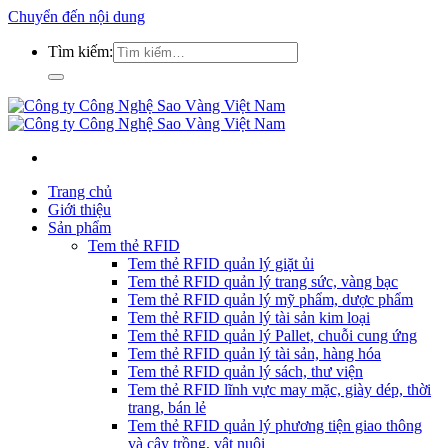
Chuyển đến nội dung
Tìm kiếm:
Trang chủ
Giới thiệu
Sản phẩm
Tem thẻ RFID
Tem thẻ RFID quản lý giặt ủi
Tem thẻ RFID quản lý trang sức, vàng bạc
Tem thẻ RFID quản lý mỹ phẩm, dược phẩm
Tem thẻ RFID quản lý tài sản kim loại
Tem thẻ RFID quản lý Pallet, chuỗi cung ứng
Tem thẻ RFID quản lý tài sản, hàng hóa
Tem thẻ RFID quản lý sách, thư viện
Tem thẻ RFID lĩnh vực may mặc, giày dép, thời
trang, bán lẻ
Tem thẻ RFID quản lý phương tiện giao thông
và cây trồng, vật nuôi