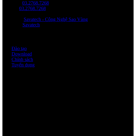
Tel/ Zalo:
03.2768.7268
Hotline:
03.2768.7268
Email: saovang@savatech.vn
Facebook:
Savatech - Công Nghệ Sao Vàng
YouTube:
Savatech
Quy định & Chính sách
Đào tạo
Download
Chính sách
Tuyển dụng
Thời gian làm việc
Thứ 2 - thứ 6: 8:00AM - 17:00PM
Thứ 7: 8:00AM - 12:00AM
Về chúng tôi
Công Ty Công Nghệ
Sao Vàng Việt Nam