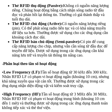
Thẻ RFID thụ động (Passive):
Không có nguồn năng lượng
riêng. Chúng hoạt động bằng cách nhận sóng radio từ đầu
đọc và phản hồi lại thông tin. Thường có giá thành thấp và
tuổi thọ dài.
Thẻ RFID chủ động (Active):
Có nguồn năng lượng riêng
(pin). Có thể phát sóng radio liên tục và có khả năng truyền
dữ liệu xa hơn. Thường được sử dụng cho các ứng dụng cần
khoảng cách đọc dài.
Thẻ RFID bán chủ động (Semi-passive):
Có pin để cung
cấp năng lượng cho chip, nhưng vẫn cần sóng từ đầu đọc để
truyền dữ liệu. Được sử dụng trong các ứng dụng cần khả
năng lưu trữ và truyền tải thông tin nâng cao.
-Phân loại theo tần số hoạt động
•
Low Frequency (LF):
Tần số hoạt động từ 30 kHz đến 300 kHz.
Nhãn RFID LF có phạm vi hoạt động ngắn (khoảng 10 cm), nhưng
khả năng xuyên qua vật cản tốt. Thường được sử dụng trong các
ứng dụng nhận diện động vật và kiểm soát truy cập.
•
High Frequency (HF):
Tần số hoạt động từ 3 MHz đến 30 MHz.
Nhãn RFID HF có phạm vi hoạt động trung bình (khoảng 10 cm
đến 1 mét) và thường được sử dụng trong các ứng dụng thanh toán
không tiếp xúc và thẻ thư viện.