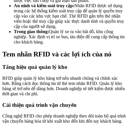
được việc sao chép và giả mạo sản phẩm.
An ninh và kiểm soát truy cập:
Nhãn RFID được sử dụng
trong các hệ thống kiểm soát truy cập để quản lý quyền truy
cập vào các khu vực hạn chế. Thẻ RFID gắn trên thẻ nhân
viên hoặc thẻ truy cập giúp xác thực danh tính và quyền truy
cập của người sử dụng.
Trong giao thông:
Quản lý xe ra vào bãi đỗ, khu công
nghiệp. Xác định vị trí xe bus, tàu điện để cung cấp thông tin
cho khách hàng.
Tem nhãn RFID và các lợi ích của nó
Tăng hiệu quả quản lý kho
RFID giúp quản lý kho hàng trở nên nhanh chóng và chính xác
hơn. Bằng cách đọc thông tin từ thẻ tem nhãn RFID. Quản lý kho
hàng sẽ trở nên dễ dàng hơn. Doanh nghiệp sẽ tiết kiệm được nhiều
thời gian và chi phí.
Cải thiện quá trình vận chuyển
Công nghệ RFID cho phép doanh nghiệp theo dõi toàn bộ quá trình
vận chuyển hàng hóa từ khi xuất kho đến khi đến tay khách hàng.