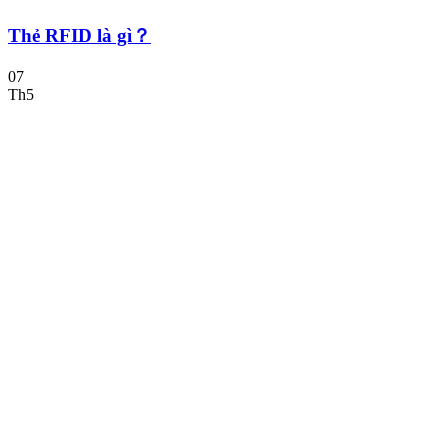
Thẻ RFID là gì？
07
Th5