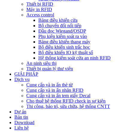
Thiết bị RFID
Máy in RFID
Access control
Bảng điều khiển cửa
Bộ chuyển đổi nối tiếp
Đầu đọc Wiegand/OSDP
Phụ kiện kiểm soát ra vào
Bảng điều khiển thang máy
Bộ điều khiển sinh trắc học
Bộ điều khiển IO kỹ thuật số
Hệ thống kiểm soát cửa an ninh RFID
An ninh siêu thị
Thiết bị quản lý thư viện
GIẢI PHÁP
Dịch vụ
Cung cấp và in ấn thẻ từ
Cung cấp và in ấn nhãn RFID
Cung cấp và in ấn tem giấy Decal
Cho thuê hệ thống RFID check in sự kiện
Thi công, bảo trì, sửa chữa, hệ thống CNTT
Dự án
Bản tin
Download
Liên hệ