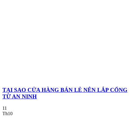
TẠI SAO CỬA HÀNG BÁN LẺ NÊN LẮP CỔNG
TỪ AN NINH
11
Th10