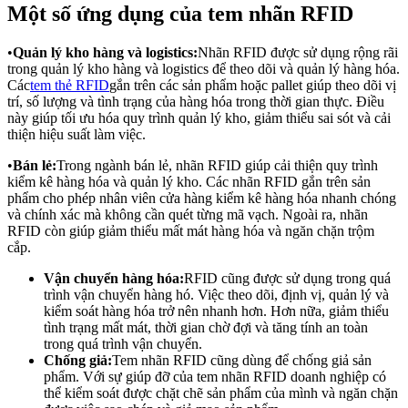
Một số ứng dụng của tem nhãn RFID
•
Quản lý kho hàng và logistics:
Nhãn RFID được sử dụng rộng rãi
trong quản lý kho hàng và logistics để theo dõi và quản lý hàng hóa.
Các
tem thẻ RFID
gắn trên các sản phẩm hoặc pallet giúp theo dõi vị
trí, số lượng và tình trạng của hàng hóa trong thời gian thực. Điều
này giúp tối ưu hóa quy trình quản lý kho, giảm thiểu sai sót và cải
thiện hiệu suất làm việc.
•
Bán lẻ:
Trong ngành bán lẻ, nhãn RFID giúp cải thiện quy trình
kiểm kê hàng hóa và quản lý kho. Các nhãn RFID gắn trên sản
phẩm cho phép nhân viên cửa hàng kiểm kê hàng hóa nhanh chóng
và chính xác mà không cần quét từng mã vạch. Ngoài ra, nhãn
RFID còn giúp giảm thiểu mất mát hàng hóa và ngăn chặn trộm
cắp.
Vận chuyển hàng hóa:
RFID cũng được sử dụng trong quá
trình vận chuyển hàng hó. Việc theo dõi, định vị, quản lý và
kiểm soát hàng hóa trở nên nhanh hơn. Hơn nữa, giảm thiểu
tình trạng mất mát, thời gian chờ đợi và tăng tính an toàn
trong quá trình vận chuyển.
Chống giả:
Tem nhãn RFID cũng dùng để chống giả sản
phẩm. Với sự giúp đỡ của tem nhãn RFID doanh nghiệp có
thể kiểm soát được chặt chẽ sản phẩm của mình và ngăn chặn