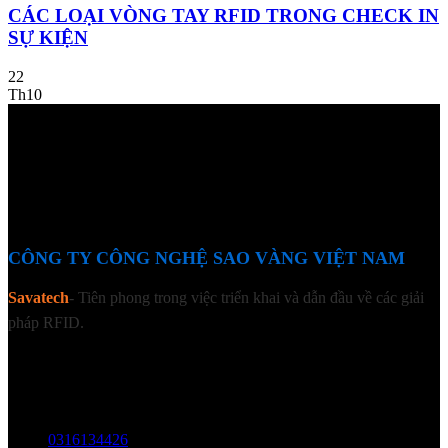
CÁC LOẠI VÒNG TAY RFID TRONG CHECK IN
SỰ KIỆN
22
Th10
CÔNG TY CÔNG NGHỆ SAO VÀNG VIỆT NAM
Savatech
- Tiên phong trong việc triển khai và dẫn đầu về các giải
pháp RFID.
LIÊN HỆ
Địa chỉ: Tầng trệt, Tòa Nhà 8, Công Viên Phần Mềm Quang Trung,
Phường Trung Mỹ Tây, HCM.
MST:
0316134426