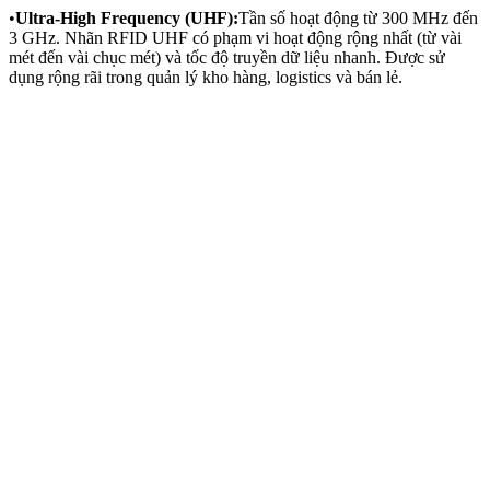
•
Ultra-High Frequency (UHF):
Tần số hoạt động từ 300 MHz đến
3 GHz. Nhãn RFID UHF có phạm vi hoạt động rộng nhất (từ vài
mét đến vài chục mét) và tốc độ truyền dữ liệu nhanh. Được sử
dụng rộng rãi trong quản lý kho hàng, logistics và bán lẻ.