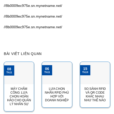
//8b0009ec975e.sn.mynetname.net/
//8b0009ec975e.sn.mynetname.net/
//8b0009ec975e.sn.mynetname.net/
BÀI VIẾT LIÊN QUAN
06
15
08
Th11
Th10
Th11
MÁY CHẤM
LỰA CHỌN
SO SÁNH RFID
CÔNG: LỰA
NHÃN RFID PHÙ
VÀ QR CODE
CHỌN HOÀN
HỢP VỚI
KHÁC NHAU
HẢO CHO QUẢN
DOANH NGHIỆP
NHƯ THẾ NÀO
LÝ NHÂN SỰ