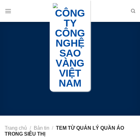
Chuyển
đến
nội
dung
Trang chủ
/
Bản tin
/
TEM TỪ QUẢN LÝ QUẦN ÁO
TRONG SIÊU THỊ