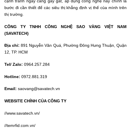
cạnh tranh ngày càng gay gắt, áp dụng công nghệ này chính là
bước đi cần thiết để các siêu thị khẳng định vị thế của mình trên
thị trường.
CÔNG TY TNHH CÔNG NGHỆ SAO VÀNG VIỆT NAM
(SAVATECH)
Địa chỉ:
891 Nguyễn Văn Quá, Phường Đông Hưng Thuận, Quận
12, TP. HCM
Tel/ Zalo:
0964.257.284
Hotline:
0972.881.319
Email:
saovang@savatech.vn
WEBSITE CHÍNH CỦA CÔNG TY
//www.savatech.vn/
//temrfid.com.vn/