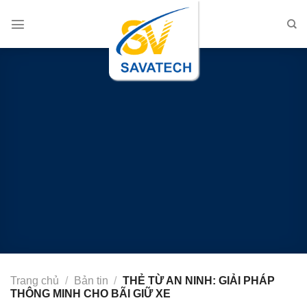
Chuyển
đến
nội
dung
Trang chủ
/
Bản tin
/
THẺ TỪ AN NINH: GIẢI PHÁP
THÔNG MINH CHO BÃI GIỮ XE