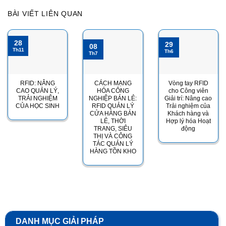
BÀI VIẾT LIÊN QUAN
28
29
08
Th11
Th6
Th7
RFID: NÂNG
CÁCH MẠNG
Vòng tay RFID
CAO QUẢN LÝ,
HÓA CÔNG
cho Công viên
TRẢI NGHIỆM
NGHIỆP BÁN LẺ:
Giải trí: Nâng cao
CỦA HỌC SINH
RFID QUẢN LÝ
Trải nghiệm của
CỬA HÀNG BÁN
Khách hàng và
LẺ, THỜI
Hợp lý hóa Hoạt
TRANG, SIÊU
động
THỊ VÀ CÔNG
TÁC QUẢN LÝ
HÀNG TỒN KHO
DANH MỤC GIẢI PHÁP