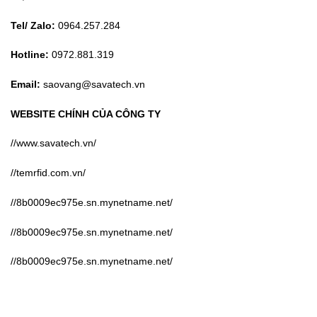
Tel/ Zalo:
0964.257.284
Hotline:
0972.881.319
Email:
saovang@savatech.vn
WEBSITE CHÍNH CỦA CÔNG TY
//www.savatech.vn/
//temrfid.com.vn/
//8b0009ec975e.sn.mynetname.net/
//8b0009ec975e.sn.mynetname.net/
//8b0009ec975e.sn.mynetname.net/