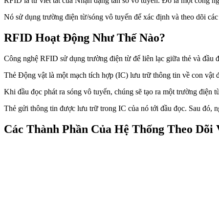
RFID là từ viết tắt của Nhận dạng tần số vô tuyến. Đó là một công n
Nó sử dụng trường điện từ/sóng vô tuyến để xác định và theo dõi các
RFID Hoạt Động Như Thế Nào?
Công nghệ RFID sử dụng trường điện từ để liên lạc giữa thẻ và đầu 
Thẻ Động vật là một mạch tích hợp (IC) lưu trữ thông tin về con vật đ
Khi đầu đọc phát ra sóng vô tuyến, chúng sẽ tạo ra một trường điện t
Thẻ gửi thông tin được lưu trữ trong IC của nó tới đầu đọc. Sau đó, n
Các Thành Phần Của Hệ Thống Theo Dõi