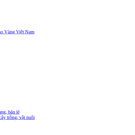
ng, bán lẻ
ây trồng, vật nuôi