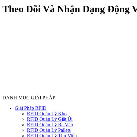
Theo Dõi Và Nhận Dạng Động 
DANH MỤC GIẢI PHÁP
Giải Pháp RFID
RFID Quản Lý Kho
RFID Quản Lý Giặt Ủi
RFID Quản Lý Ra Vào
RFID Quản Lý Pallets
RFID Quản Lý Thư Viện