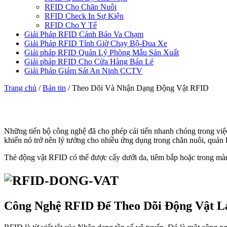
RFID Cho Chăn Nuôi
RFID Check In Sự Kiện
RFID Cho Y Tế
Giải Pháp RFID Cảnh Báo Va Chạm
Giải Pháp RFID Tính Giờ Chạy Bộ-Đua Xe
Giải pháp RFID Quản Lý Phòng Mẫu Sản Xuất
Giải pháp RFID Cho Cửa Hàng Bán Lẻ
Giải Pháp Giám Sát An Ninh CCTV
Trang chủ
/
Bản tin
/
Theo Dõi Và Nhận Dạng Động Vật RFID
Những tiến bộ công nghệ đã cho phép cải tiến nhanh chóng trong việ
khiến nó trở nên lý tưởng cho nhiều ứng dụng trong chăn nuôi, quản 
Thẻ động vật RFID có thể được cấy dưới da, tiêm bắp hoặc trong màn
Công Nghệ RFID Để Theo Dõi Động Vật L