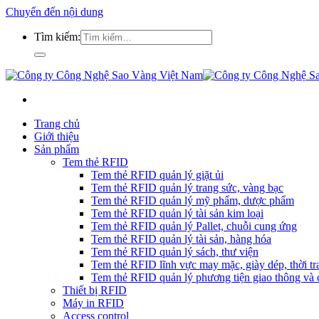
Chuyển đến nội dung
Tìm kiếm:
Trang chủ
Giới thiệu
Sản phẩm
Tem thẻ RFID
Tem thẻ RFID quản lý giặt ủi
Tem thẻ RFID quản lý trang sức, vàng bạc
Tem thẻ RFID quản lý mỹ phẩm, dược phẩm
Tem thẻ RFID quản lý tài sản kim loại
Tem thẻ RFID quản lý Pallet, chuỗi cung ứng
Tem thẻ RFID quản lý tài sản, hàng hóa
Tem thẻ RFID quản lý sách, thư viện
Tem thẻ RFID lĩnh vực may mặc, giày dép, thời tra
Tem thẻ RFID quản lý phương tiện giao thông và c
Thiết bị RFID
Máy in RFID
Access control