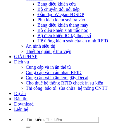
Bảng điều khiển cửa
Bộ chuyển đổi nối tiếp
Đầu đọc Wiegand/OSDP
Phụ kiện kiểm soát ra vào
Bảng điều khiển thang máy
Bộ điều khiển sinh trắc học
Bộ điều khiển IO kỹ thuật số
Hệ thống kiểm soát cửa an ninh RFID
An ninh siêu thị
Thiết bị quản lý thư viện
GIẢI PHÁP
Dịch vụ
Cung cấp và in ấn thẻ từ
Cung cấp và in ấn nhãn RFID
Cung cấp và in ấn tem giấy Decal
Cho thuê hệ thống RFID check in sự kiện
Thi công, bảo trì, sửa chữa, hệ thống CNTT
Dự án
Bản tin
Download
Liên hệ
Tìm kiếm: