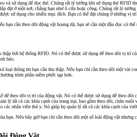
heo và sử dụng để đọc thẻ. Chúng rất lý tưởng khi sử dụng thẻ RFID t
lắp đặt ở một nơi, chẳng hạn như ô cửa hoặc cổng. Chúng rất lý tưởng
ợc sử dụng cho nhiều mục đích. Bạn có thể đặt chúng ở những vị trí chi
u bạn cần theo dõi động vật hoang dã, bạn sẽ cần một đầu đọc có thể 
 thập bởi hệ thống RFID. Nó có thể được sử dụng để theo dõi vị trí củ
ảnh báo.
 loại thông tin bạn cần thu thập. Nếu bạn chỉ cần theo dõi một vài c
 chương trình phần mềm phức tạp hơn.
 để theo dõi vị trí của động vật. Nó có thể được sử dụng để theo dõi 
n lý tất cả các khía cạnh của trang trại, bao gồm theo dõi, chăn nuôi 
 các nhân viên thú y. Nó giúp họ quản lý tất cả các khía cạnh của vườ
ủa bạn. Nếu bây giờ bạn chỉ cần theo dõi một số loài động vật nhưng
Dõi Động Vật