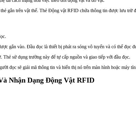
ghệ đã cách mạng hóa việc theo dõi động vật và đồ vật.
 thẻ gắn trên vật thể. Thẻ Động vật RFID chứa thông tin được lưu trữ 
đọc.
ược gắn vào. Đầu đọc là thiết bị phát ra sóng vô tuyến và có thể đọc đ
ừ. Thẻ sử dụng trường này để tự cấp nguồn và giao tiếp với đầu đọc.
gười đọc sẽ giải mã thông tin và hiển thị nó trên màn hình hoặc máy tín
 Và Nhận Dạng Động Vật RFID