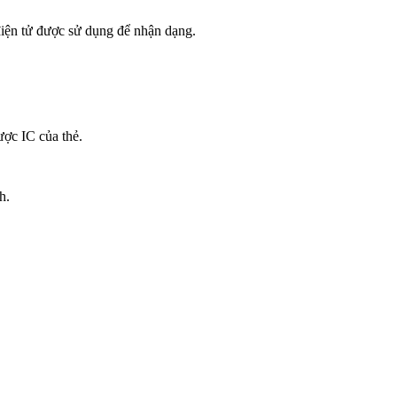
điện tử được sử dụng để nhận dạng.
ược IC của thẻ.
h.