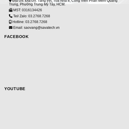
Địa chỉ: Địa chỉ: Tầng trệt, Tòa Nhà 8, Công Viên Phần Mềm Quang
Trung, Phường Trung Mỹ Tây, HCM.
MST:
0316134426
Tel/ Zalo:
03.2768.7268
Hotline:
03.2768.7268
Email: saovang@savatech.vn
FACEBOOK
YOUTUBE