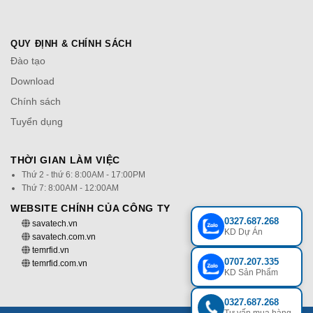
QUY ĐỊNH & CHÍNH SÁCH
Đào tạo
Download
Chính sách
Tuyển dụng
THỜI GIAN LÀM VIỆC
Thứ 2 - thứ 6: 8:00AM - 17:00PM
Thứ 7: 8:00AM - 12:00AM
WEBSITE CHÍNH CỦA CÔNG TY
0327.687.268
savatech.vn
KD Dự Án
savatech.com.vn
temrfid.vn
0707.207.335
temrfid.com.vn
KD Sản Phẩm
0327.687.268
Tư vấn mua hàng