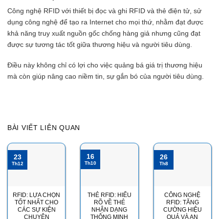
Công nghệ RFID với thiết bị đọc và ghi RFID và thẻ điện tử, sử
dụng công nghệ để tạo ra Internet cho mọi thứ, nhằm đạt được
khả năng truy xuất nguồn gốc chống hàng giả nhưng cũng đạt
được sự tương tác tốt giữa thương hiệu và người tiêu dùng.
Điều này không chỉ có lợi cho việc quảng bá giá trị thương hiệu
mà còn giúp nâng cao niềm tin, sự gắn bó của người tiêu dùng.
BÀI VIẾT LIÊN QUAN
16
23
26
Th10
Th12
Th8
RFID: LỰA CHỌN
THẺ RFID: HIỂU
CÔNG NGHỆ
TỐT NHẤT CHO
RÕ VỀ THẺ
RFID: TĂNG
CÁC SỰ KIỆN
NHẬN DẠNG
CƯỜNG HIỆU
CHUYÊN
THÔNG MINH
QUẢ VÀ AN