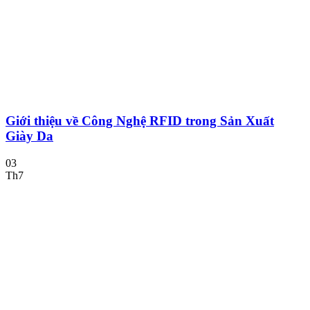
Giới thiệu về Công Nghệ RFID trong Sản Xuất
Giày Da
03
Th7