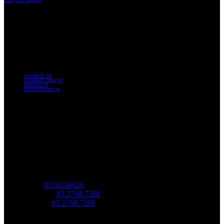
Thời gian làm việc
Thứ 2 - thứ 6: 8:00AM - 17:00PM
Thứ 7: 8:00AM - 12:00AM
Website Chính Của Công Ty
savatech.vn
savatech.com.vn
temrfid.vn
temrfid.com.vn
Về chúng tôi
Công Ty Công Nghệ
Sao Vàng Việt Nam
Địa chỉ: Địa chỉ: Tầng trệt, Tòa Nhà 8, Công Viên Phần Mềm
Quang Trung, Phường Trung Mỹ Tây, HCM.
MST:
0316134426
Tel/ Zalo:
03.2768.7268
Hotline:
03.2768.7268
Email: saovang@savatech.vn