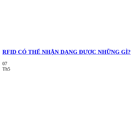
RFID CÓ THỂ NHẬN DẠNG ĐƯỢC NHỮNG GÌ?
07
Th5