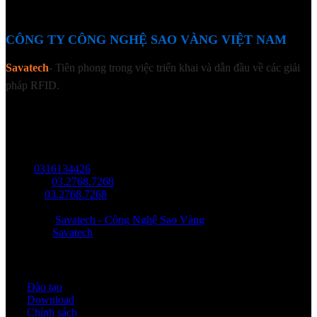
CÔNG TY CÔNG NGHỆ SAO VÀNG VIỆT NAM
Savatech
- Tiên phong trong việc triển khai và dẫn đầu về các giải
pháp RFID.
LIÊN HỆ
Địa chỉ: Tầng trệt, Tòa Nhà 8, Công Viên Phần Mềm Quang Trung,
Phường Trung Mỹ Tây, HCM.
MST:
0316134426
Tel/ Zalo:
03.2768.7268
Hotline:
03.2768.7268
Email: saovang@savatech.vn
Facebook:
Savatech - Công Nghệ Sao Vàng
YouTube:
Savatech
Quy định & Chính sách
Đào tạo
Download
Chính sách