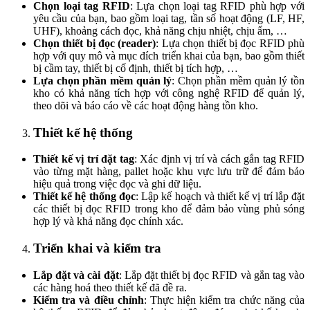
Chọn loại tag RFID
: Lựa chọn loại tag RFID phù hợp với
yêu cầu của bạn, bao gồm loại tag, tần số hoạt động (LF, HF,
UHF), khoảng cách đọc, khả năng chịu nhiệt, chịu ẩm, …
Chọn thiết bị đọc (reader)
: Lựa chọn thiết bị đọc RFID phù
hợp với quy mô và mục đích triển khai của bạn, bao gồm thiết
bị cầm tay, thiết bị cố định, thiết bị tích hợp, …
Lựa chọn phần mềm quản lý
: Chọn phần mềm quản lý tồn
kho có khả năng tích hợp với công nghệ RFID để quản lý,
theo dõi và báo cáo về các hoạt động hàng tồn kho.
Thiết kế hệ thống
Thiết kế vị trí đặt tag
: Xác định vị trí và cách gắn tag RFID
vào từng mặt hàng, pallet hoặc khu vực lưu trữ để đảm bảo
hiệu quả trong việc đọc và ghi dữ liệu.
Thiết kế hệ thống đọc
: Lập kế hoạch và thiết kế vị trí lắp đặt
các thiết bị đọc RFID trong kho để đảm bảo vùng phủ sóng
hợp lý và khả năng đọc chính xác.
Triển khai và kiểm tra
Lắp đặt và cài đặt
: Lắp đặt thiết bị đọc RFID và gắn tag vào
các hàng hoá theo thiết kế đã đề ra.
Kiểm tra và điều chỉnh
: Thực hiện kiểm tra chức năng của