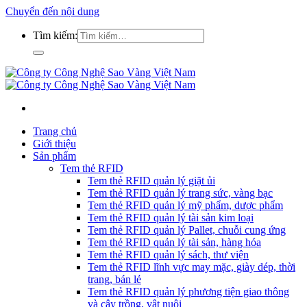
Chuyển đến nội dung
Tìm kiếm:
Trang chủ
Giới thiệu
Sản phẩm
Tem thẻ RFID
Tem thẻ RFID quản lý giặt ủi
Tem thẻ RFID quản lý trang sức, vàng bạc
Tem thẻ RFID quản lý mỹ phẩm, dược phẩm
Tem thẻ RFID quản lý tài sản kim loại
Tem thẻ RFID quản lý Pallet, chuỗi cung ứng
Tem thẻ RFID quản lý tài sản, hàng hóa
Tem thẻ RFID quản lý sách, thư viện
Tem thẻ RFID lĩnh vực may mặc, giày dép, thời
trang, bán lẻ
Tem thẻ RFID quản lý phương tiện giao thông
và cây trồng, vật nuôi