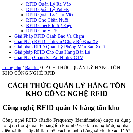
RFID Quản Lý Ra Vào
RFID Quản Lý Pallets
RFID Quản Lý Thư Viện
RFID Cho Chăn Nuôi
RFID Check In Sự Kiện
RFID Cho Y Tế
Giải Pháp RFID Cảnh Báo Va Chạm
Giải Pháp RFID Tính Giờ Chạy Bộ-Đua Xe
Giải pháp RFID Quản Lý Phòng Mẫu Sản Xuất
Giải pháp RFID Cho Cửa Hàng Bán Lẻ
Giải Pháp Giám Sát An Ninh CCTV
Trang chủ
/
Bản tin
/
CÁCH THỨC QUẢN LÝ HÀNG TỒN
KHO CÔNG NGHỆ RFID
CÁCH THỨC QUẢN LÝ HÀNG TỒN
KHO CÔNG NGHỆ RFID
Công nghệ RFID quản lý hàng tồn kho
Công nghệ RFID (Radio Frequency Identification) được sử dụng
rộng rãi trong quản lý hàng tồn kho nhờ vào khả năng tự động nhận
diện và thu thập dữ liệu một cách nhanh chóng và chính xác. Dưới