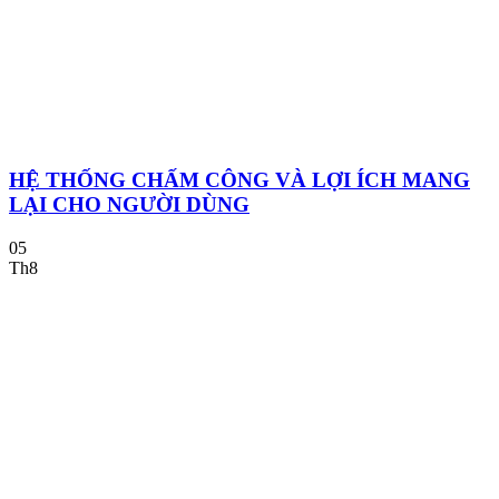
HỆ THỐNG CHẤM CÔNG VÀ LỢI ÍCH MANG
LẠI CHO NGƯỜI DÙNG
05
Th8