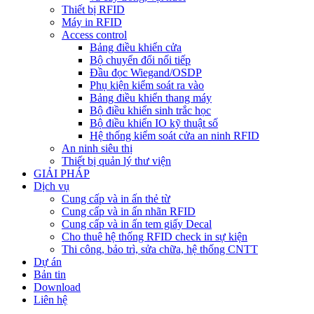
Thiết bị RFID
Máy in RFID
Access control
Bảng điều khiển cửa
Bộ chuyển đổi nối tiếp
Đầu đọc Wiegand/OSDP
Phụ kiện kiểm soát ra vào
Bảng điều khiển thang máy
Bộ điều khiển sinh trắc học
Bộ điều khiển IO kỹ thuật số
Hệ thống kiểm soát cửa an ninh RFID
An ninh siêu thị
Thiết bị quản lý thư viện
GIẢI PHÁP
Dịch vụ
Cung cấp và in ấn thẻ từ
Cung cấp và in ấn nhãn RFID
Cung cấp và in ấn tem giấy Decal
Cho thuê hệ thống RFID check in sự kiện
Thi công, bảo trì, sửa chữa, hệ thống CNTT
Dự án
Bản tin
Download
Liên hệ