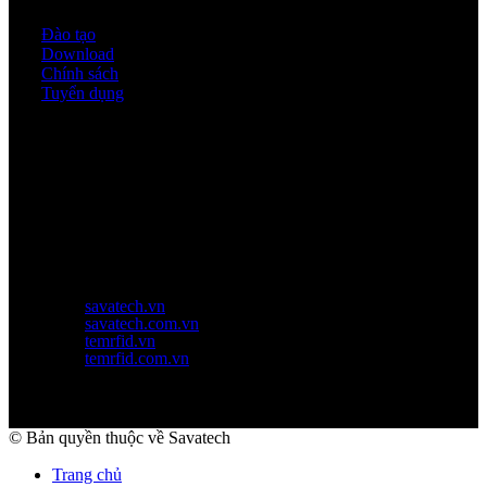
Đào tạo
Download
Chính sách
Tuyển dụng
Thời gian làm việc
Thứ 2 - thứ 6: 8:00AM - 17:00PM
Thứ 7: 8:00AM - 12:00AM
Website Chính Của Công Ty
savatech.vn
savatech.com.vn
temrfid.vn
temrfid.com.vn
© Bản quyền thuộc về Savatech
Trang chủ