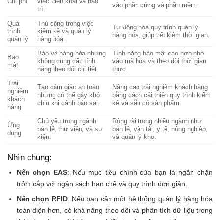
Chi phí
việc triển khai và bảo
vào phần cứng và phần mềm.
trì.
Quá
Thủ công trong việc
Tự động hóa quy trình quản lý
trình
kiểm kê và quản lý
hàng hóa, giúp tiết kiệm thời gian.
quản lý
hàng hóa.
Bảo vệ hàng hóa nhưng
Tính năng bảo mật cao hơn nhờ
Bảo
không cung cấp tính
vào mã hóa và theo dõi thời gian
mật
năng theo dõi chi tiết.
thực.
Trải
Tạo cảm giác an toàn
Nâng cao trải nghiệm khách hàng
nghiệm
nhưng có thể gây khó
bằng cách cải thiện quy trình kiểm
khách
chịu khi cảnh báo sai.
kê và sẵn có sản phẩm.
hàng
Chủ yếu trong ngành
Rộng rãi trong nhiều ngành như
Ứng
bán lẻ, thư viện, và sự
bán lẻ, vận tải, y tế, nông nghiệp,
dụng
kiện.
và quản lý kho.
Nhìn chung:
Nên chọn EAS
: Nếu mục tiêu chính của bạn là ngăn chặn
trộm cắp với ngân sách hạn chế và quy trình đơn giản.
Nên chọn RFID
: Nếu bạn cần một hệ thống quản lý hàng hóa
toàn diện hơn, có khả năng theo dõi và phân tích dữ liệu trong