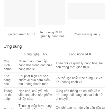
Tem cứng RFID _
Cuộn tem mềm RFID
Phần mềm quản lý
Quản lý hàng hóa
Ứng dụng
Công nghệ EAS
Công nghệ RFID
Mục
Ngăn chặn trộm cắp
Theo dõi và quản lý hàng hóa, tài
đích
hàng hóa trong các cửa
sản trong thời gian thực.
chính
hàng bán lẻ.
Khả
Chỉ phát hiện khi sản
Có thể đọc nhiều thẻ cùng lúc và
năng
phẩm đi qua cảm biến
từ khoảng cách xa.
đọc
mà không thanh toán.
Thông
Hạn chế, chủ yếu về
Cung cấp thông tin chi tiết về vị
tin thu
việc xác định sản phẩm
trí, trạng thái hàng hóa và lịch sử
thập
bị lấy cắp.
di chuyển.
Thường thấp hơn trong
Chi phí cao hơn do yêu cầu đầu tư