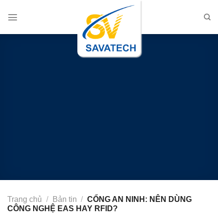
Chuyển
đến
nội
dung
Trang chủ
/
Bản tin
/
CỔNG AN NINH: NÊN DÙNG
CÔNG NGHỆ EAS HAY RFID?