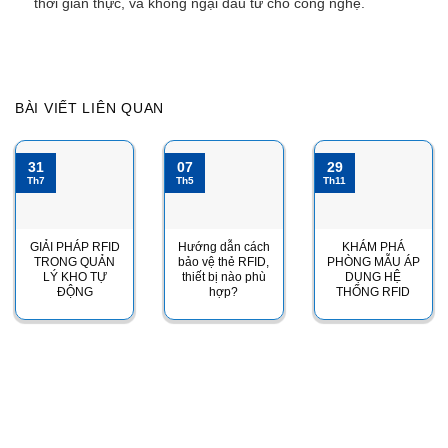
thời gian thực, và không ngại đầu tư cho công nghệ.
BÀI VIẾT LIÊN QUAN
31
07
29
Th7
Th5
Th11
GIẢI PHÁP RFID
Hướng dẫn cách
KHÁM PHÁ
TRONG QUẢN
bảo vệ thẻ RFID,
PHÒNG MẪU ÁP
LÝ KHO TỰ
thiết bị nào phù
DỤNG HỆ
ĐỘNG
hợp?
THỐNG RFID