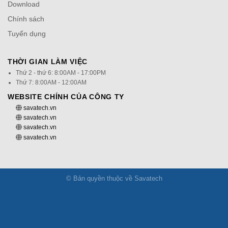
Download
Chính sách
Tuyển dụng
THỜI GIAN LÀM VIỆC
Thứ 2 - thứ 6: 8:00AM - 17:00PM
Thứ 7: 8:00AM - 12:00AM
WEBSITE CHÍNH CỦA CÔNG TY
savatech.vn
savatech.vn
savatech.vn
savatech.vn
© Bản quyền thuộc về Savatech