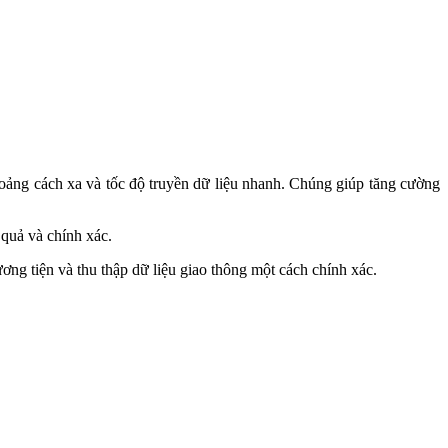
quả và chính xác.
g tiện và thu thập dữ liệu giao thông một cách chính xác.
ều ngành công nghiệp. Mỗi loại tần số RFID mang lại những ưu điểm