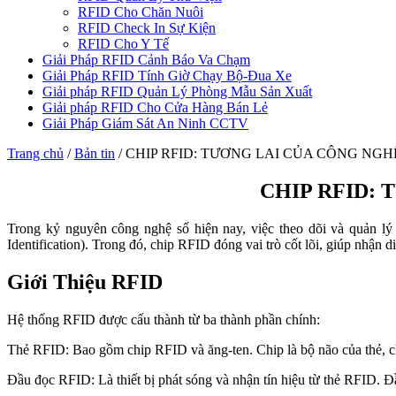
RFID Cho Chăn Nuôi
RFID Check In Sự Kiện
RFID Cho Y Tế
Giải Pháp RFID Cảnh Báo Va Chạm
Giải Pháp RFID Tính Giờ Chạy Bộ-Đua Xe
Giải pháp RFID Quản Lý Phòng Mẫu Sản Xuất
Giải pháp RFID Cho Cửa Hàng Bán Lẻ
Giải Pháp Giám Sát An Ninh CCTV
Trang chủ
/
Bản tin
/
CHIP RFID: TƯƠNG LAI CỦA CÔNG NG
CHIP RFID:
Trong kỷ nguyên công nghệ số hiện nay, việc theo dõi và quản lý
Identification). Trong đó, chip RFID đóng vai trò cốt lõi, giúp nhận 
Giới Thiệu RFID
Hệ thống RFID được cấu thành từ ba thành phần chính:
Thẻ RFID: Bao gồm chip RFID và ăng-ten. Chip là bộ não của thẻ, chứ
Đầu đọc RFID: Là thiết bị phát sóng và nhận tín hiệu từ thẻ RFID. Đầ