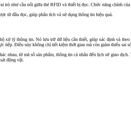
 trò như cầu nối giữa thẻ RFID và thiết bị đọc. Chức năng chính của a
ợc từ đầu đọc, giúp phân tích và sử dụng thông tin hiệu quả.
ộ xử lý thông tin. Nó lưu trữ dữ liệu cần thiết, giúp xác định và theo
c tiếp. Điều này không chỉ tiết kiệm thời gian mà còn giảm thiểu sai sót
 khác nhau, từ mã số sản phẩm, thông tin cá nhân đến lịch sử giao dịch
sát động vật.
c
i tần số sẽ phù hợp với những ứng dụng khác nhau trong các ngành c
h toán không tiếp xúc và quản lý hàng tồn kho. Chúng có khả năng t