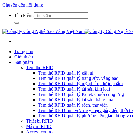
Chuyển đến nội dung
Tìm kiếm:
Trang chủ
Giới thiệu
Sản phẩm
Tem thẻ RFID
Tem thẻ RFID quản lý giặt ủi
Tem thẻ RFID quản lý trang sức, vàng bạc
Tem thẻ RFID quản lý mỹ phẩm, dược phẩm
Tem thẻ RFID quản lý tài sản kim loại
Tem thẻ RFID quản lý Pallet, chuỗi cung ứng
Tem thẻ RFID quản lý tài sản, hàng hóa
Tem thẻ RFID quản lý sách, thư viện
Tem thẻ RFID lĩnh vực may mặc, giày dép, thời tra
Tem thẻ RFID quản lý phương tiện giao thông và c
Thiết bị RFID
Máy in RFID
Access control