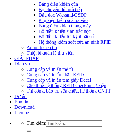
Bảng điều khiển cửa
Bộ chuyển đổi nối tiếp
Đầu đọc Wiegand/OSDP
Phụ kiện kiểm soát ra vào
Bảng điều khiển thang máy
Bộ điều khiển sinh trắc học
Bộ điều khiển IO kỹ thuật số
Hệ thống kiểm soát cửa an ninh RFID
An ninh siêu thị
Thiết bị quản lý thư viện
GIẢI PHÁP
Dịch vụ
Cung cấp và in ấn thẻ từ
Cung cấp và in ấn nhãn RFID
Cung cấp và in ấn tem giấy Decal
Cho thuê hệ thống RFID check in sự kiện
Thi công, bảo trì, sửa chữa, hệ thống CNTT
Dự án
Bản tin
Download
Liên hệ
Tìm kiếm: