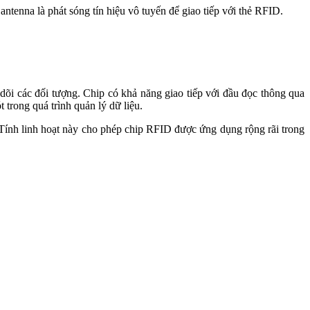
ntenna là phát sóng tín hiệu vô tuyến để giao tiếp với thẻ RFID.
 dõi các đối tượng. Chip có khả năng giao tiếp với đầu đọc thông qua
 trong quá trình quản lý dữ liệu.
. Tính linh hoạt này cho phép chip RFID được ứng dụng rộng rãi trong
ông nghiệp. Dưới đây là một số tần số phổ biến và ngành nghề tương
ruyền dữ liệu nhanh chóng và được áp dụng rộng rãi trên nhãn sản