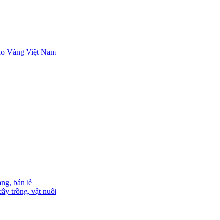
ng, bán lẻ
ây trồng, vật nuôi