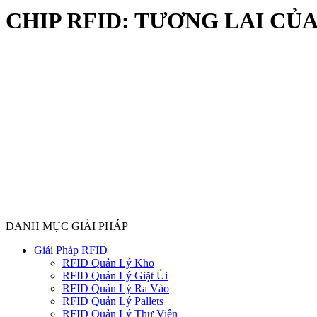
CHIP RFID: TƯƠNG LAI C
DANH MỤC GIẢI PHÁP
Giải Pháp RFID
RFID Quản Lý Kho
RFID Quản Lý Giặt Ủi
RFID Quản Lý Ra Vào
RFID Quản Lý Pallets
RFID Quản Lý Thư Viện