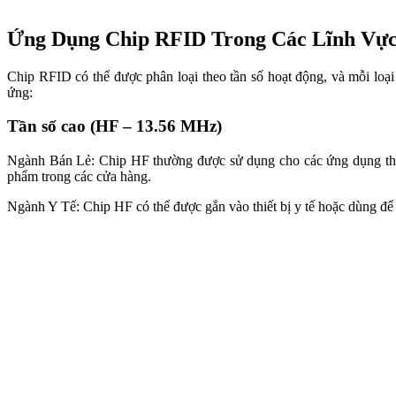
Ngành Y Tế: Chip HF có thể được gắn vào thiết bị y tế hoặc dùng để 
Tần số siêu cao (UHF – 868 MHz đến 928 MHz)
Ngành Logistics: Chip UHF là lựa chọn lý tưởng cho việc theo dõi 
độ chính xác và giảm thiểu thất thoát hàng hóa.