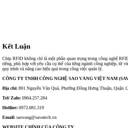
riêng, phù hợp với yêu cầu cụ thể của từng ngành công nghiệp, từ vi
quy trình và nâng cao hiệu quả trong công việc quản lý.
CÔNG TY TNHH CÔNG NGHỆ SAO VÀNG VIỆT NAM (SA
Địa chỉ:
891 Nguyễn Văn Quá, Phường Đông Hưng Thuận, Quận 1
Tel/ Zalo:
0964.257.284
Hotline:
0972.881.319
Email:
saovang@savatech.vn
WEBSITE CHÍNH CỦA CÔNG TY
//www.savatech.vn/
//temrfid.com.vn/
//8b0009ec975e.sn.mynetname.net/
//8b0009ec975e.sn.mynetname.net/
//8b0009ec975e.sn.mynetname.net/
Bài viết liên quan