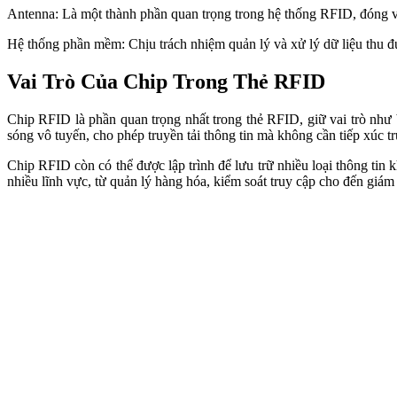
Antenna: Là một thành phần quan trọng trong hệ thống RFID, đóng vai
Hệ thống phần mềm: Chịu trách nhiệm quản lý và xử lý dữ liệu thu đư
Vai Trò Của Chip Trong Thẻ RFID
Chip RFID là phần quan trọng nhất trong thẻ RFID, giữ vai trò như b
sóng vô tuyến, cho phép truyền tải thông tin mà không cần tiếp xúc trự
Chip RFID còn có thể được lập trình để lưu trữ nhiều loại thông tin
nhiều lĩnh vực, từ quản lý hàng hóa, kiểm soát truy cập cho đến giám 
Ứng Dụng Chip RFID Trong Các Lĩnh Vự
Chip RFID có thể được phân loại theo tần số hoạt động, và mỗi loạ
ứng:
Tần số cao (HF – 13.56 MHz)
Ngành Bán Lẻ: Chip HF thường được sử dụng cho các ứng dụng than
phẩm trong các cửa hàng.