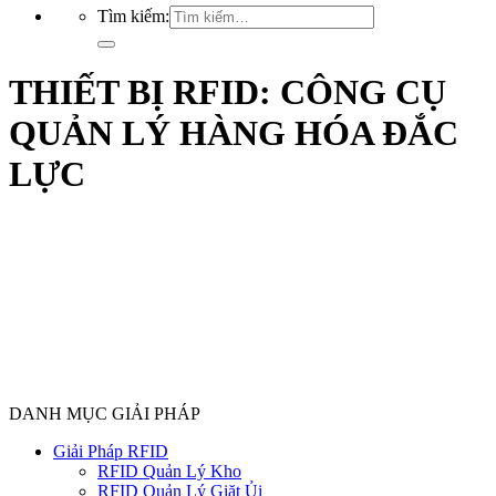
Tìm kiếm:
THIẾT BỊ RFID: CÔNG CỤ
QUẢN LÝ HÀNG HÓA ĐẮC
LỰC
DANH MỤC GIẢI PHÁP
Giải Pháp RFID
RFID Quản Lý Kho
RFID Quản Lý Giặt Ủi