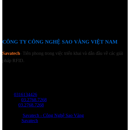
CÔNG TY CÔNG NGHỆ SAO VÀNG VIỆT NAM
Savatech
- Tiên phong trong việc triển khai và dẫn đầu về các giải
pháp RFID.
LIÊN HỆ
Địa chỉ: Tầng trệt, Tòa Nhà 8, Công Viên Phần Mềm Quang Trung,
Phường Trung Mỹ Tây, HCM.
MST:
0316134426
Tel/ Zalo:
03.2768.7268
Hotline:
03.2768.7268
Email: saovang@savatech.vn
Facebook:
Savatech - Công Nghệ Sao Vàng
YouTube:
Savatech