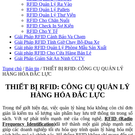
RFID Quản Lý Ra Vào
RFID Quản Lý Pallets
RFID Quản Lý Thư Viện
RFID Cho Chăn Nuôi
RFID Check In Sự Kiện
RFID Cho Y Tế
Giải Pháp RFID Cảnh Báo Va Chạm
Giải Pháp RFID Tính Giờ Chạy Bộ-Đua Xe
Giải pháp RFID Quản Lý Phòng Mẫu Sản Xuất
Giải pháp RFID Cho Cửa Hàng Bán Lẻ
Giải Pháp Giám Sát An Ninh CCTV
Trang chủ
/
Bản tin
/
THIẾT BỊ RFID: CÔNG CỤ QUẢN LÝ
HÀNG HÓA ĐẮC LỰC
THIẾT BỊ RFID: CÔNG CỤ QUẢN LÝ
HÀNG HÓA ĐẮC LỰC
Trong thế giới hiện đại, việc quản lý hàng hóa không còn chỉ đơn
giản là kiểm tra số lượng sản phẩm hay lưu trữ thông tin trong sổ
sách. Với sự phát triển mạnh mẽ của công nghệ,
RFID (Radio
Frequency Identification)
đã trở thành một giải pháp mạnh mẽ,
giúp các doanh nghiệp tối ưu hóa quy trình quản lý hàng hóa một
cách hiệu quả và chính xác. Hệ thống RFID không chỉ mang đến sự