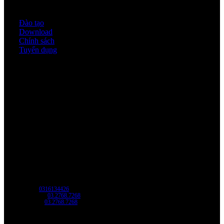
Quy định & Chính sách
Đào tạo
Download
Chính sách
Tuyển dụng
Thời gian làm việc
Thứ 2 - thứ 6: 8:00AM - 17:00PM
Thứ 7: 8:00AM - 12:00AM
Về chúng tôi
Công Ty Công Nghệ
Sao Vàng Việt Nam
Địa chỉ: Địa chỉ: Tầng trệt, Tòa Nhà 8, Công Viên Phần Mềm Quang Trung,
Phường Trung Mỹ Tây, HCM.
MST:
0316134426
Tel/ Zalo:
03.2768.7268
Hotline:
03.2768.7268
Email: saovang@savatech.vn