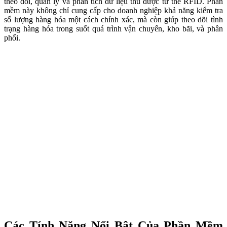
theo dõi, quản lý và phân tích dữ liệu thu được từ thẻ RFID. Phần
mềm này không chỉ cung cấp cho doanh nghiệp khả năng kiểm tra
số lượng hàng hóa một cách chính xác, mà còn giúp theo dõi tình
trạng hàng hóa trong suốt quá trình vận chuyển, kho bãi, và phân
phối.
Các Tính Năng Nổi Bật Của Phần Mềm