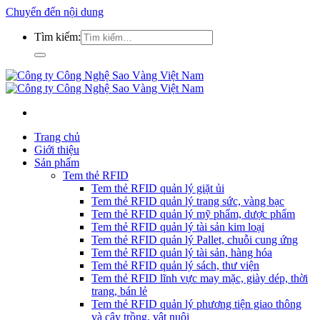
Chuyển đến nội dung
Tìm kiếm:
Trang chủ
Giới thiệu
Sản phẩm
Tem thẻ RFID
Tem thẻ RFID quản lý giặt ủi
Tem thẻ RFID quản lý trang sức, vàng bạc
Tem thẻ RFID quản lý mỹ phẩm, dược phẩm
Tem thẻ RFID quản lý tài sản kim loại
Tem thẻ RFID quản lý Pallet, chuỗi cung ứng
Tem thẻ RFID quản lý tài sản, hàng hóa
Tem thẻ RFID quản lý sách, thư viện
Tem thẻ RFID lĩnh vực may mặc, giày dép, thời
trang, bán lẻ
Tem thẻ RFID quản lý phương tiện giao thông
và cây trồng, vật nuôi