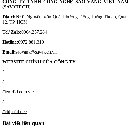
CÔNG TY TNHH CÔNG NGHỆ SAO VÀNG VIỆT NAM
(SAVATECH)
Địa chỉ:
891 Nguyễn Văn Quá, Phường Đông Hưng Thuận, Quận
12, TP. HCM
Tel/ Zalo:
0964.257.284
Hotline:
0972.881.319
Email:
saovang@savatech.vn
WEBSITE CHÍNH CỦA CÔNG TY
/
/
//temrfid.com.vn/
/
//chiprfid.net/
Bài viết liên quan