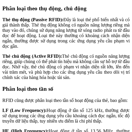
Phân loại theo thụ động, chủ động
Thẻ thụ động (Passive RFID):
Đây là loại thẻ phổ biến nhất và có
giá thành thấp. Thẻ thụ động không có nguồn năng lượng riêng mà
thay vào đó, chúng sử dụng năng lượng từ sóng radio phát ra từ đầu
đọc để hoạt động. Loại thẻ này thường có khoảng cách nhận diện
ngắn, thường được sử dụng trong các ứng dụng yêu cầu phạm vi
đọc gần.
Thẻ chủ động (Active RFID):
Thẻ chủ động có nguồn năng lượng
riêng, giúp chúng có thể phát tín hiệu mà không cần sự hỗ trợ từ đầu
đọc. Nhờ vậy, thẻ chủ động có phạm vi nhận diện rất lớn, lên đến
vài trăm mét, và phù hợp cho các ứng dụng yêu cầu theo dõi vị trí
chính xác của hàng hóa hoặc tài sản.
Phân loại theo tần số
RFID cũng được phân loại theo tần số hoạt động của thẻ, bao gồm:
LF (Low Frequency):
Hoạt động ở tần số 125 kHz, thường được
sử dụng trong các ứng dụng yêu cầu khoảng cách đọc ngắn, tốc độ
truyền dữ liệu thấp, tuy nhiên ưu điểm là chi phí thấp.
HF (High Frequency):
Hoạt động ở tần số 13.56 MHz, thường