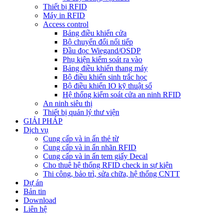
Thiết bị RFID
Máy in RFID
Access control
Bảng điều khiển cửa
Bộ chuyển đổi nối tiếp
Đầu đọc Wiegand/OSDP
Phụ kiện kiểm soát ra vào
Bảng điều khiển thang máy
Bộ điều khiển sinh trắc học
Bộ điều khiển IO kỹ thuật số
Hệ thống kiểm soát cửa an ninh RFID
An ninh siêu thị
Thiết bị quản lý thư viện
GIẢI PHÁP
Dịch vụ
Cung cấp và in ấn thẻ từ
Cung cấp và in ấn nhãn RFID
Cung cấp và in ấn tem giấy Decal
Cho thuê hệ thống RFID check in sự kiện
Thi công, bảo trì, sửa chữa, hệ thống CNTT
Dự án
Bản tin
Download
Liên hệ