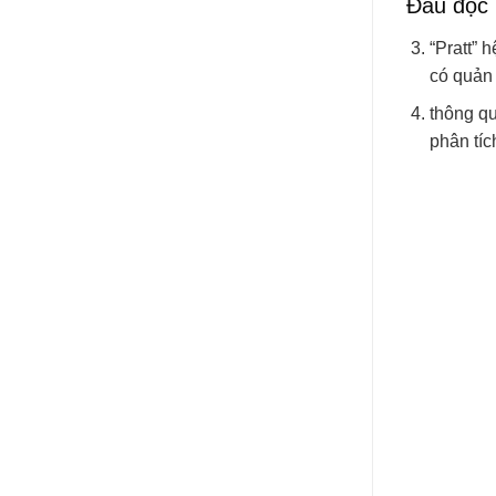
Đầu đọc
“Pratt” 
có quản 
thông qu
phân tíc