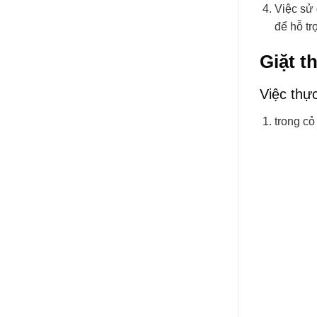
Việc sử 
để hỗ tr
Giặt t
Việc thự
trong cỏ