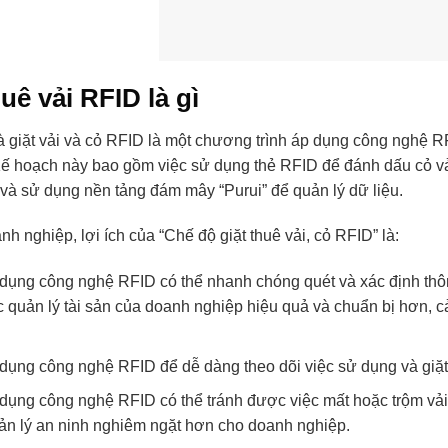
huê vải RFID là gì
 giặt vải và cỏ RFID là một chương trình áp dụng công nghệ RF
 Kế hoạch này bao gồm việc sử dụng thẻ RFID để đánh dấu cỏ v
 và sử dụng nền tảng đám mây “Purui” để quản lý dữ liệu.
nh nghiệp, lợi ích của “Chế độ giặt thuê vải, cỏ RFID” là:
dụng công nghệ RFID có thể nhanh chóng quét và xác định thông
c quản lý tài sản của doanh nghiệp hiệu quả và chuẩn bị hơn, c
dụng công nghệ RFID để dễ dàng theo dõi việc sử dụng và giặt c
dụng công nghệ RFID có thể tránh được việc mất hoặc trộm vải 
ản lý an ninh nghiêm ngặt hơn cho doanh nghiệp.