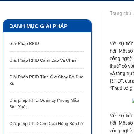
Trang chủ
DANH MỤC GIẢI PHÁP
Với sự tiế
Giải Pháp RFID
hội. Một s
công nghệ 
Giải Pháp RFID Cảnh Báo Va Chạm
thuê” cỏ v
và tăng tr
Giải Pháp RFID Tính Giờ Chạy Bộ-Đua
RFID”, cung
Xe
“Thuê và gi
Giải pháp RFID Quản Lý Phòng Mẫu
Sản Xuất
Với sự tiế
hội. Một s
Giải pháp RFID Cho Cửa Hàng Bán Lẻ
công nghệ 