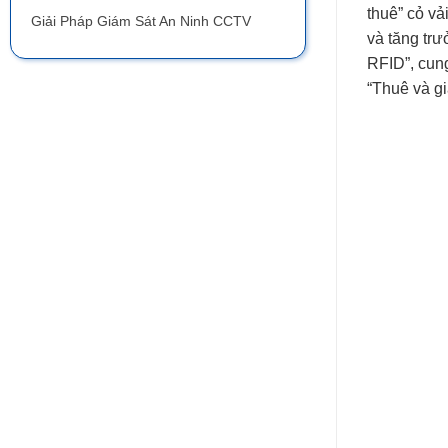
thuê” cỏ v
Giải Pháp Giám Sát An Ninh CCTV
và tăng tr
RFID”, cung
“Thuê và gi