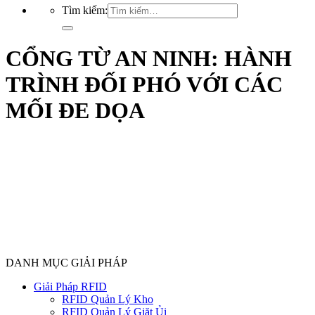
Tìm kiếm:
CỔNG TỪ AN NINH: HÀNH
TRÌNH ĐỐI PHÓ VỚI CÁC
MỐI ĐE DỌA
DANH MỤC GIẢI PHÁP
Giải Pháp RFID
RFID Quản Lý Kho
RFID Quản Lý Giặt Ủi