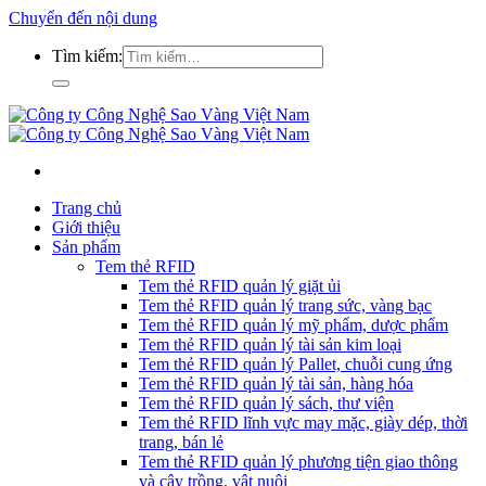
Chuyển đến nội dung
Tìm kiếm:
Trang chủ
Giới thiệu
Sản phẩm
Tem thẻ RFID
Tem thẻ RFID quản lý giặt ủi
Tem thẻ RFID quản lý trang sức, vàng bạc
Tem thẻ RFID quản lý mỹ phẩm, dược phẩm
Tem thẻ RFID quản lý tài sản kim loại
Tem thẻ RFID quản lý Pallet, chuỗi cung ứng
Tem thẻ RFID quản lý tài sản, hàng hóa
Tem thẻ RFID quản lý sách, thư viện
Tem thẻ RFID lĩnh vực may mặc, giày dép, thời
trang, bán lẻ
Tem thẻ RFID quản lý phương tiện giao thông
và cây trồng, vật nuôi