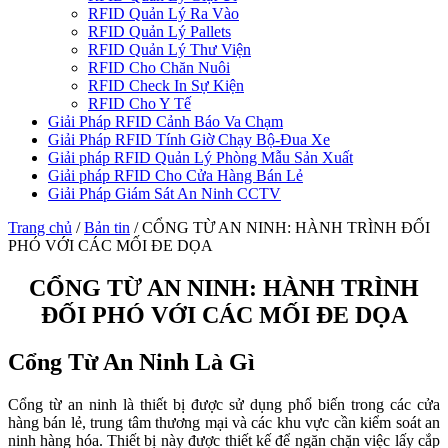
RFID Quản Lý Ra Vào
RFID Quản Lý Pallets
RFID Quản Lý Thư Viện
RFID Cho Chăn Nuôi
RFID Check In Sự Kiện
RFID Cho Y Tế
Giải Pháp RFID Cảnh Báo Va Chạm
Giải Pháp RFID Tính Giờ Chạy Bộ-Đua Xe
Giải pháp RFID Quản Lý Phòng Mẫu Sản Xuất
Giải pháp RFID Cho Cửa Hàng Bán Lẻ
Giải Pháp Giám Sát An Ninh CCTV
Trang chủ
/
Bản tin
/
CỔNG TỪ AN NINH: HÀNH TRÌNH ĐỐI
PHÓ VỚI CÁC MỐI ĐE DỌA
CỔNG TỪ AN NINH: HÀNH TRÌNH
ĐỐI PHÓ VỚI CÁC MỐI ĐE DỌA
Cổng Từ An Ninh Là Gì
Cổng từ an ninh là thiết bị được sử dụng phổ biến trong các cửa
hàng bán lẻ, trung tâm thương mại và các khu vực cần kiểm soát an
ninh hàng hóa. Thiết bị này được thiết kế để ngăn chặn việc lấy cắp