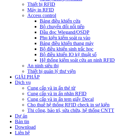
Thiết bị RFID
Máy in RFID
Access control
Bảng điều khiển cửa
Bộ chuyển đổi nối tiếp
Đầu đọc Wiegand/OSDP
Phụ kiện kiểm soát ra vào
Bảng điều khiển thang máy
Bộ điều khiển sinh trắc học
Bộ điều khiển IO kỹ thuật số
Hệ thống kiểm soát cửa an ninh RFID
An ninh siêu thị
Thiết bị quản lý thư viện
GIẢI PHÁP
Dịch vụ
Cung cấp và in ấn thẻ từ
Cung cấp và in ấn nhãn RFID
Cung cấp và in ấn tem giấy Decal
Cho thuê hệ thống RFID check in sự kiện
Thi công, bảo trì, sửa chữa, hệ thống CNTT
Dự án
Bản tin
Download
Liên hệ