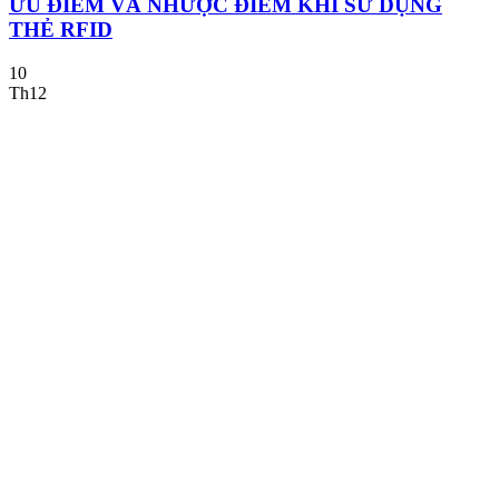
ƯU ĐIỂM VÀ NHƯỢC ĐIỂM KHI SỬ DỤNG
THẺ RFID
10
Th12