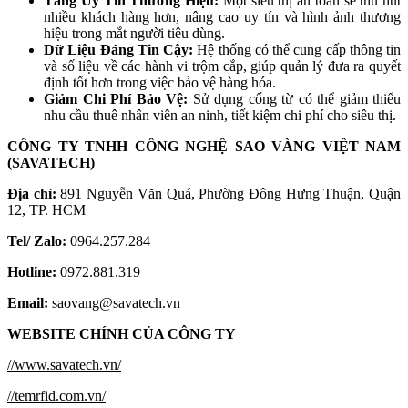
Tăng Uy Tín Thương Hiệu:
Một siêu thị an toàn sẽ thu hút
nhiều khách hàng hơn, nâng cao uy tín và hình ảnh thương
hiệu trong mắt người tiêu dùng.
Dữ Liệu Đáng Tin Cậy:
Hệ thống có thể cung cấp thông tin
và số liệu về các hành vi trộm cắp, giúp quản lý đưa ra quyết
định tốt hơn trong việc bảo vệ hàng hóa.
Giảm Chi Phí Bảo Vệ:
Sử dụng cổng từ có thể giảm thiểu
nhu cầu thuê nhân viên an ninh, tiết kiệm chi phí cho siêu thị.
CÔNG TY TNHH CÔNG NGHỆ SAO VÀNG VIỆT NAM
(SAVATECH)
Địa chỉ:
891 Nguyễn Văn Quá, Phường Đông Hưng Thuận, Quận
12, TP. HCM
Tel/ Zalo:
0964.257.284
Hotline:
0972.881.319
Email:
saovang@savatech.vn
WEBSITE CHÍNH CỦA CÔNG TY
//www.savatech.vn/
//temrfid.com.vn/