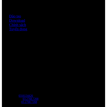
Quy định & Chính sách
Đào tạo
Download
Chính sách
Tuyển dụng
Thời gian làm việc
Thứ 2 - thứ 6: 8:00AM - 17:00PM
Thứ 7: 8:00AM - 12:00AM
Về chúng tôi
Công Ty Công Nghệ
Sao Vàng Việt Nam
Địa chỉ: Địa chỉ: Tầng trệt, Tòa Nhà 8, Công Viên Phần Mềm Quang Trung,
Phường Trung Mỹ Tây, HCM.
MST:
0316134426
Tel/ Zalo:
03.2768.7268
Hotline:
03.2768.7268
Email: saovang@savatech.vn