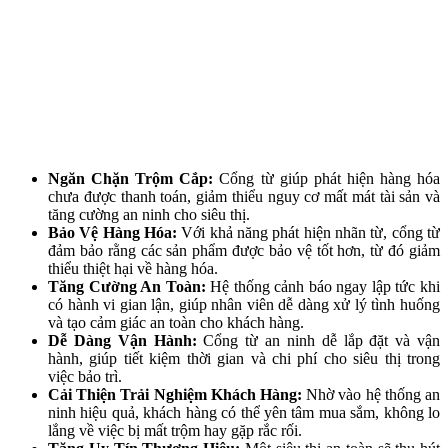
Ngăn Chặn Trộm Cắp:
Cổng từ giúp phát hiện hàng hóa
chưa được thanh toán, giảm thiểu nguy cơ mất mát tài sản và
tăng cường an ninh cho siêu thị.
Bảo Vệ Hàng Hóa:
Với khả năng phát hiện nhãn từ, cổng từ
đảm bảo rằng các sản phẩm được bảo vệ tốt hơn, từ đó giảm
thiểu thiệt hại về hàng hóa.
Tăng Cường An Toàn:
Hệ thống cảnh báo ngay lập tức khi
có hành vi gian lận, giúp nhân viên dễ dàng xử lý tình huống
và tạo cảm giác an toàn cho khách hàng.
Dễ Dàng Vận Hành:
Cổng từ an ninh dễ lắp đặt và vận
hành, giúp tiết kiệm thời gian và chi phí cho siêu thị trong
việc bảo trì.
Cải Thiện Trải Nghiệm Khách Hàng:
Nhờ vào hệ thống an
ninh hiệu quả, khách hàng có thể yên tâm mua sắm, không lo
lắng về việc bị mất trộm hay gặp rắc rối.