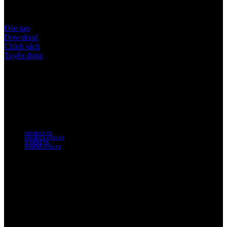
Quy định & Chính sách
Đào tạo
Download
Chính sách
Tuyển dụng
Thời gian làm việc
Thứ 2 - thứ 6: 8:00AM - 17:00PM
Thứ 7: 8:00AM - 12:00AM
Website Chính Của Công Ty
savatech.vn
savatech.com.vn
temrfid.vn
temrfid.com.vn
Về chúng tôi
Công Ty Công Nghệ
Sao Vàng Việt Nam
Địa chỉ: Địa chỉ: Tầng trệt, Tòa Nhà 8, Công Viên Phần Mềm