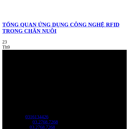
TỔNG QUAN ỨNG DỤNG CÔNG NGHỆ RFID
TRONG CHĂN NUÔI
23
Th9
Về chúng tôi
Công Ty Công Nghệ
Sao Vàng Việt Nam
Địa chỉ: Tầng trệt, Tòa Nhà 8, Công Viên Phần Mềm Quang
Trung, Phường Trung Mỹ Tây, HCM.
MST:
0316134426
Tel/ Zalo:
03.2768.7268
Hotline:
03.2768.7268