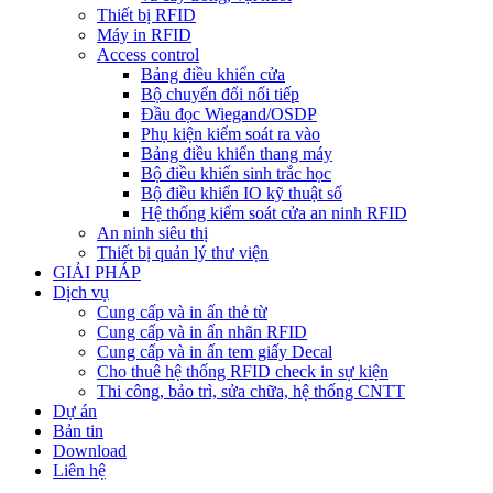
Thiết bị RFID
Máy in RFID
Access control
Bảng điều khiển cửa
Bộ chuyển đổi nối tiếp
Đầu đọc Wiegand/OSDP
Phụ kiện kiểm soát ra vào
Bảng điều khiển thang máy
Bộ điều khiển sinh trắc học
Bộ điều khiển IO kỹ thuật số
Hệ thống kiểm soát cửa an ninh RFID
An ninh siêu thị
Thiết bị quản lý thư viện
GIẢI PHÁP
Dịch vụ
Cung cấp và in ấn thẻ từ
Cung cấp và in ấn nhãn RFID
Cung cấp và in ấn tem giấy Decal
Cho thuê hệ thống RFID check in sự kiện
Thi công, bảo trì, sửa chữa, hệ thống CNTT
Dự án
Bản tin
Download
Liên hệ