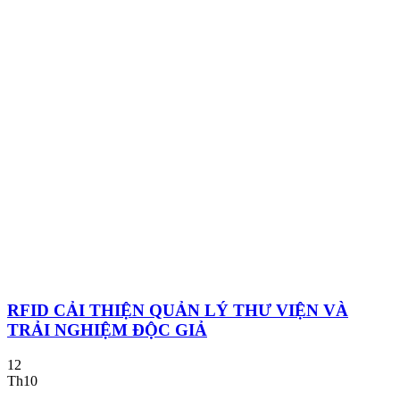
RFID CẢI THIỆN QUẢN LÝ THƯ VIỆN VÀ
TRẢI NGHIỆM ĐỘC GIẢ
12
Th10