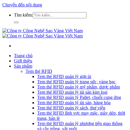
Chuyển đến nội dung
Tìm kiếm:
Trang chủ
Giới thiệu
Sản phẩm
Tem thẻ RFID
Tem thẻ RFID quản lý giặt ủi
Tem thẻ RFID quản lý trang sức, vàng bạc
Tem thẻ RFID quản lý mỹ phẩm, dược phẩm
Tem thẻ RFID quản lý tài sản kim loại
Tem thẻ RFID quản lý Pallet, chuỗi cung ứng
Tem thẻ RFID quản lý tài sản, hàng hóa
Tem thẻ RFID quản lý sách, thư viện
Tem thẻ RFID lĩnh vực may mặc, giày dép, thời
trang, bán lẻ
Tem thẻ RFID quản lý phương tiện giao thông
và cây trồng, vật nuôi