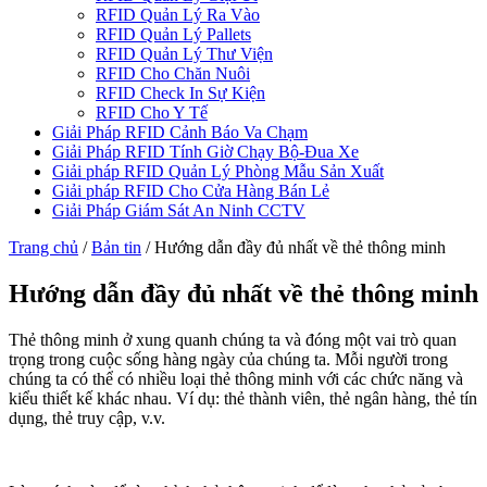
RFID Quản Lý Ra Vào
RFID Quản Lý Pallets
RFID Quản Lý Thư Viện
RFID Cho Chăn Nuôi
RFID Check In Sự Kiện
RFID Cho Y Tế
Giải Pháp RFID Cảnh Báo Va Chạm
Giải Pháp RFID Tính Giờ Chạy Bộ-Đua Xe
Giải pháp RFID Quản Lý Phòng Mẫu Sản Xuất
Giải pháp RFID Cho Cửa Hàng Bán Lẻ
Giải Pháp Giám Sát An Ninh CCTV
Trang chủ
/
Bản tin
/
Hướng dẫn đầy đủ nhất về thẻ thông minh
Hướng dẫn đầy đủ nhất về thẻ thông minh
Thẻ thông minh ở xung quanh chúng ta và đóng một vai trò quan
trọng trong cuộc sống hàng ngày của chúng ta. Mỗi người trong
chúng ta có thể có nhiều loại thẻ thông minh với các chức năng và
kiểu thiết kế khác nhau. Ví dụ: thẻ thành viên, thẻ ngân hàng, thẻ tín
dụng, thẻ truy cập, v.v.