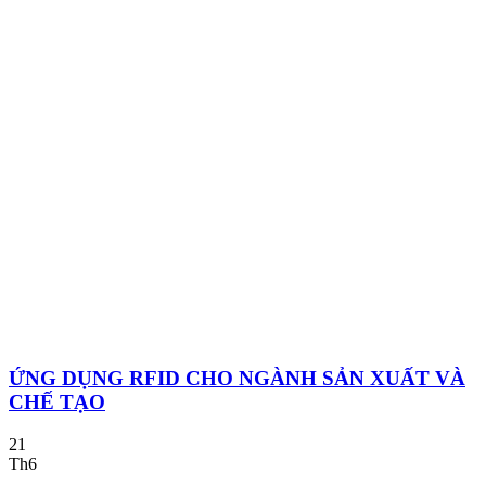
ỨNG DỤNG RFID CHO NGÀNH SẢN XUẤT VÀ
CHẾ TẠO
21
Th6