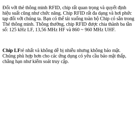
Đối với thẻ thông minh RFID, chip rất quan trọng và quyết định
hiệu suất cũng như chức năng. Chip RFID rất đa dạng và hơi phức
tạp đối với chúng ta. Bạn có thể tải xuống toàn bộ Chip có sẵn trong
Thẻ thông minh. Thông thường, chip RFID được chia thành ba tần
số: 125 kHz LF, 13,56 MHz HF và 860 ~ 960 MHz UHF.
Chip LF
rẻ nhất và không dễ bị nhiễu nhưng không bảo mật.
Chúng phù hợp hơn cho các ứng dụng có yêu cầu bảo mật thấp,
chẳng hạn như kiểm soát truy cập.