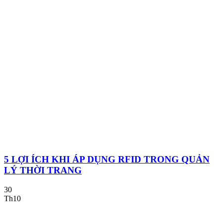
5 LỢI ÍCH KHI ÁP DỤNG RFID TRONG QUẢN
LÝ THỜI TRANG
30
Th10