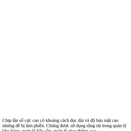
Chip tần số cực cao có khoảng cách đọc dài và độ bảo mật cao
nhưng dễ bị làm phiền. Chúng được sử dụng rộng rãi trong quản lý
kho hàng, quản lý hậu cần, quản lý giao thông, v.v.