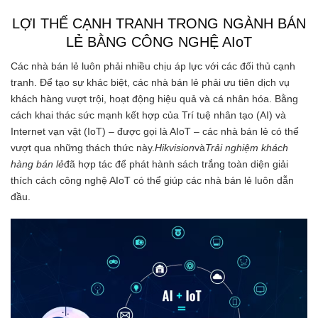
LỢI THẾ CẠNH TRANH TRONG NGÀNH BÁN
LẺ BẰNG CÔNG NGHỆ AIoT
Các nhà bán lẻ luôn phải nhiều chịu áp lực với các đối thủ cạnh
tranh. Để tạo sự khác biệt, các nhà bán lẻ phải ưu tiên dịch vụ
khách hàng vượt trội, hoạt động hiệu quả và cá nhân hóa. Bằng
cách khai thác sức mạnh kết hợp của Trí tuệ nhân tạo (AI) và
Internet vạn vật (IoT) – được gọi là AIoT – các nhà bán lẻ có thể
vượt qua những thách thức này.
Hikvision
và
Trải nghiệm khách
hàng bán lẻ
đã hợp tác để phát hành sách trắng toàn diện giải
thích cách công nghệ AIoT có thể giúp các nhà bán lẻ luôn dẫn
đầu.