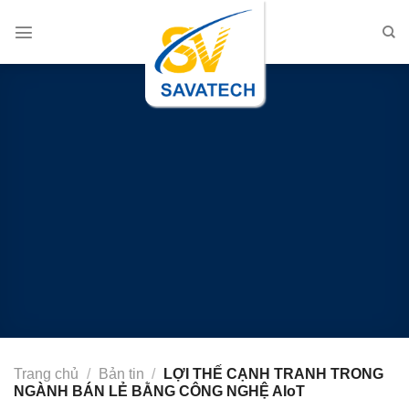
Chuyển
đến
nội
dung
Trang chủ
/
Bản tin
/
LỢI THẾ CẠNH TRANH TRONG
NGÀNH BÁN LẺ BẰNG CÔNG NGHỆ AIoT