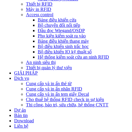
Thiết bị RFID
Máy in RFID
Access control
Bảng điều khiển cửa
Bộ chuyển đổi nối tiếp
Đầu đọc Wiegand/OSDP
Phụ kiện kiểm soát ra vào
Bảng điều khiển thang máy
Bộ điều khiển sinh trắc học
Bộ điều khiển IO kỹ thuật số
Hệ thống kiểm soát cửa an ninh RFID
An ninh siêu thị
Thiết bị quản lý thư viện
GIẢI PHÁP
Dịch vụ
Cung cấp và in ấn thẻ từ
Cung cấp và in ấn nhãn RFID
Cung cấp và in ấn tem giấy Decal
Cho thuê hệ thống RFID check in sự kiện
Thi công, bảo trì, sửa chữa, hệ thống CNTT
Dự án
Bản tin
Download
Liên hệ