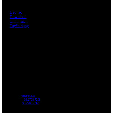
Quy định & Chính sách
Đào tạo
Download
Chính sách
Tuyển dụng
Thời gian làm việc
Thứ 2 - thứ 6: 8:00AM - 17:00PM
Thứ 7: 8:00AM - 12:00AM
Về chúng tôi
Công Ty Công Nghệ
Sao Vàng Việt Nam
Địa chỉ: Địa chỉ: Tầng trệt, Tòa Nhà 8, Công Viên Phần Mềm Quang Trung,
Phường Trung Mỹ Tây, HCM.
MST:
0316134426
Tel/ Zalo:
03.2768.7268
Hotline:
03.2768.7268
Email: saovang@savatech.vn