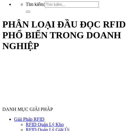
Tìm kiếm:
PHÂN LOẠI ĐẦU ĐỌC RFID
PHỔ BIẾN TRONG DOANH
NGHIỆP
DANH MỤC GIẢI PHÁP
Giải Pháp RFID
RFID Quản Lý Kho
RFID Quản Lý Giặt Ủi