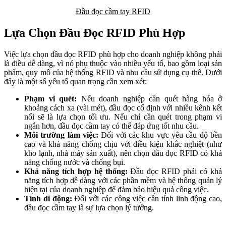
Đầu đọc cầm tay RFID
Lựa Chọn Đầu Đọc RFID Phù Hợp
Việc lựa chọn đầu đọc RFID phù hợp cho doanh nghiệp không phải
là điều dễ dàng, vì nó phụ thuộc vào nhiều yếu tố, bao gồm loại sản
phẩm, quy mô của hệ thống RFID và nhu cầu sử dụng cụ thể. Dưới
đây là một số yếu tố quan trọng cần xem xét:
Phạm vi quét:
Nếu doanh nghiệp cần quét hàng hóa ở
khoảng cách xa (vài mét), đầu đọc cố định với nhiều kênh kết
nối sẽ là lựa chọn tối ưu. Nếu chỉ cần quét trong phạm vi
ngắn hơn, đầu đọc cầm tay có thể đáp ứng tốt nhu cầu.
Môi trường làm việc:
Đối với các khu vực yêu cầu độ bền
cao và khả năng chống chịu với điều kiện khắc nghiệt (như
kho lạnh, nhà máy sản xuất), nên chọn đầu đọc RFID có khả
năng chống nước và chống bụi.
Khả năng tích hợp hệ thống:
Đầu đọc RFID phải có khả
năng tích hợp dễ dàng với các phần mềm và hệ thống quản lý
hiện tại của doanh nghiệp để đảm bảo hiệu quả công việc.
Tính di động:
Đối với các công việc cần tính linh động cao,
đầu đọc cầm tay là sự lựa chọn lý tưởng.