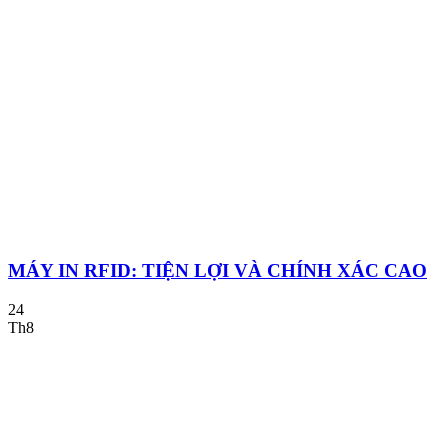
MÁY IN RFID: TIỆN LỢI VÀ CHÍNH XÁC CAO
24
Th8