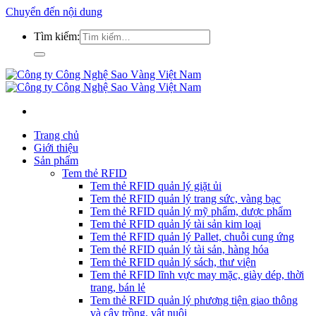
Chuyển đến nội dung
Tìm kiếm:
Trang chủ
Giới thiệu
Sản phẩm
Tem thẻ RFID
Tem thẻ RFID quản lý giặt ủi
Tem thẻ RFID quản lý trang sức, vàng bạc
Tem thẻ RFID quản lý mỹ phẩm, dược phẩm
Tem thẻ RFID quản lý tài sản kim loại
Tem thẻ RFID quản lý Pallet, chuỗi cung ứng
Tem thẻ RFID quản lý tài sản, hàng hóa
Tem thẻ RFID quản lý sách, thư viện
Tem thẻ RFID lĩnh vực may mặc, giày dép, thời
trang, bán lẻ
Tem thẻ RFID quản lý phương tiện giao thông
và cây trồng, vật nuôi