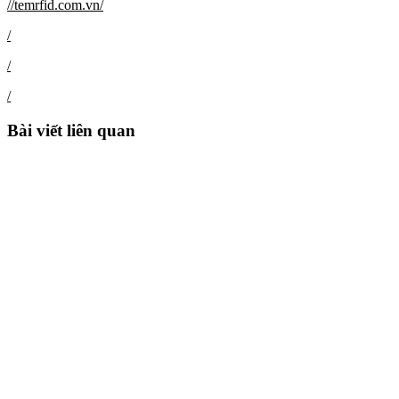
//temrfid.com.vn/
/
/
/
Bài viết liên quan