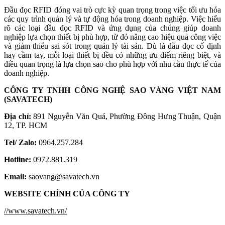
Đầu đọc RFID đóng vai trò cực kỳ quan trọng trong việc tối ưu hóa
các quy trình quản lý và tự động hóa trong doanh nghiệp. Việc hiểu
rõ các loại đầu đọc RFID và ứng dụng của chúng giúp doanh
nghiệp lựa chọn thiết bị phù hợp, từ đó nâng cao hiệu quả công việc
và giảm thiểu sai sót trong quản lý tài sản. Dù là đầu đọc cố định
hay cầm tay, mỗi loại thiết bị đều có những ưu điểm riêng biệt, và
điều quan trọng là lựa chọn sao cho phù hợp với nhu cầu thực tế của
doanh nghiệp.
CÔNG TY TNHH CÔNG NGHỆ SAO VÀNG VIỆT NAM
(SAVATECH)
Địa chỉ:
891 Nguyễn Văn Quá, Phường Đông Hưng Thuận, Quận
12, TP. HCM
Tel/ Zalo:
0964.257.284
Hotline:
0972.881.319
Email:
saovang@savatech.vn
WEBSITE CHÍNH CỦA CÔNG TY
//www.savatech.vn/