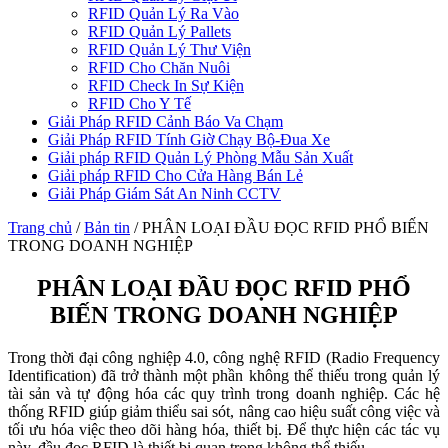
RFID Quản Lý Ra Vào
RFID Quản Lý Pallets
RFID Quản Lý Thư Viện
RFID Cho Chăn Nuôi
RFID Check In Sự Kiện
RFID Cho Y Tế
Giải Pháp RFID Cảnh Báo Va Chạm
Giải Pháp RFID Tính Giờ Chạy Bộ-Đua Xe
Giải pháp RFID Quản Lý Phòng Mẫu Sản Xuất
Giải pháp RFID Cho Cửa Hàng Bán Lẻ
Giải Pháp Giám Sát An Ninh CCTV
Trang chủ
/
Bản tin
/
PHÂN LOẠI ĐẦU ĐỌC RFID PHỔ BIẾN
TRONG DOANH NGHIỆP
PHÂN LOẠI ĐẦU ĐỌC RFID PHỔ
BIẾN TRONG DOANH NGHIỆP
Trong thời đại công nghiệp 4.0, công nghệ RFID (Radio Frequency
Identification) đã trở thành một phần không thể thiếu trong quản lý
tài sản và tự động hóa các quy trình trong doanh nghiệp. Các hệ
thống RFID giúp giảm thiểu sai sót, nâng cao hiệu suất công việc và
tối ưu hóa việc theo dõi hàng hóa, thiết bị. Để thực hiện các tác vụ
này, đầu đọc RFID là thiết bị quan trọng không thể thiếu.