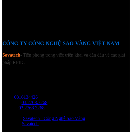
CÔNG TY CÔNG NGHỆ SAO VÀNG VIỆT NAM
Savatech
- Tiên phong trong việc triển khai và dẫn đầu về các giải
pháp RFID.
LIÊN HỆ
Địa chỉ: Tầng trệt, Tòa Nhà 8, Công Viên Phần Mềm Quang Trung,
Phường Trung Mỹ Tây, HCM.
MST:
0316134426
Tel/ Zalo:
03.2768.7268
Hotline:
03.2768.7268
Email: saovang@savatech.vn
Facebook:
Savatech - Công Nghệ Sao Vàng
YouTube:
Savatech