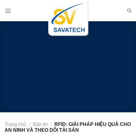
Chuyển
đến
nội
dung
Trang chủ
/
Bản tin
/
RFID: GIẢI PHÁP HIỆU QUẢ CHO
AN NINH VÀ THEO DÕI TÀI SẢN