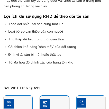
máy đọc thẻ cầm tay dễ dàng quét vài chục tài sản ở trong một
căn phòng chỉ trong vài giây.
Lợi ích khi sử dụng RFID để theo dõi tài sản
Theo dõi nhiều tài sản cùng một lúc
Loại bỏ sự can thiệp của con người
Thu thập dữ liệu trong thời gian thực
Cải thiện khả năng ‘nhìn thấy’ của đối tượng
Định vị tài sản bị mất hoặc thất lạc
Tối đa hóa độ chính xác của hàng tồn kho
BÀI VIẾT LIÊN QUAN
07
06
07
Th5
Th5
Th2