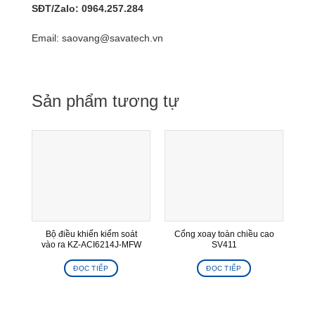
SĐT/Zalo: 0964.257.284
Email: saovang@savatech.vn
Sản phẩm tương tự
Bộ điều khiển kiểm soát
Cổng xoay toàn chiều cao
C
vào ra KZ-ACI6214J-MFW
SV411
ĐỌC TIẾP
ĐỌC TIẾP