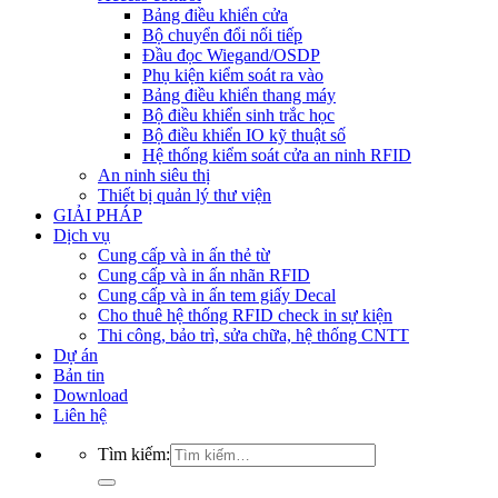
Bảng điều khiển cửa
Bộ chuyển đổi nối tiếp
Đầu đọc Wiegand/OSDP
Phụ kiện kiểm soát ra vào
Bảng điều khiển thang máy
Bộ điều khiển sinh trắc học
Bộ điều khiển IO kỹ thuật số
Hệ thống kiểm soát cửa an ninh RFID
An ninh siêu thị
Thiết bị quản lý thư viện
GIẢI PHÁP
Dịch vụ
Cung cấp và in ấn thẻ từ
Cung cấp và in ấn nhãn RFID
Cung cấp và in ấn tem giấy Decal
Cho thuê hệ thống RFID check in sự kiện
Thi công, bảo trì, sửa chữa, hệ thống CNTT
Dự án
Bản tin
Download
Liên hệ
Tìm kiếm: