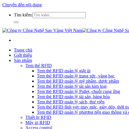
Chuyển đến nội dung
Tìm kiếm:
Trang chủ
Giới thiệu
Sản phẩm
Tem thẻ RFID
Tem thẻ RFID quản lý giặt ủi
Tem thẻ RFID quản lý trang sức, vàng bạc
Tem thẻ RFID quản lý mỹ phẩm, dược phẩm
Tem thẻ RFID quản lý tài sản kim loại
Tem thẻ RFID quản lý Pallet, chuỗi cung ứng
Tem thẻ RFID quản lý tài sản, hàng hóa
Tem thẻ RFID quản lý sách, thư viện
Tem thẻ RFID lĩnh vực may mặc, giày dép, thời tra
Tem thẻ RFID quản lý phương tiện giao thông và c
Thiết bị RFID
Máy in RFID
Access control