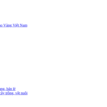
ng, bán lẻ
ây trồng, vật nuôi