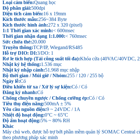
Loại cảm biến:
Quang học
Độ phân giải:
500dpi
Diện tích cảm biến:
16 x 19mm
Kích thước mẫu:
256~384 Byte
Kích thước hình ảnh:
272 x 320 (pixel)
1:1 Thời gian xác minh:
< 600msec
Thời gian nhận dạng 1:1.000:
< 760msec
Sức chứa thẻ:
20.000
Truyền thông:
TCP/IP, Wiegand/RS485
Hỗ trợ DIO: DI:
3/DO: 1
Rơ le tích hợp (Tải công suất tối đa):
Khóa cửa (40VAC/40VDC, 2
Nhật ký hệ thống:
1.536 mục
Nhật ký nhập cảnh:
51.968 mục nhập
Bộ thời gian / Múi giờ / Nhóm:
255 / 120 / 255 bộ
Ngày lễ:
Có
Điều khiển từ xa / Xử lý sự kiện:
Có / Có
Đăng ký nhanh:
Có
Chống chuyền ngược / Chống cưỡng ép:
Có / Có
Tiêu thụ điện năng:
500mA ± 5%
Yêu cầu nguồn điện:
9 ~ 24VDC / 1A
Nhiệt độ hoạt động:
0°C ~ 65°C
Độ ẩm hoạt động:
5% ~ 80% RH
Khác
Máy chủ web, được hỗ trợ bởi phần mềm quản lý SOMAC Central của C
theo phương pháp xác minh