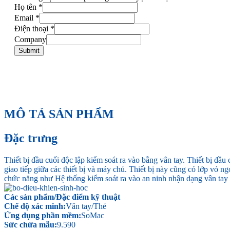
Họ tên
*
Email
*
Điện thoại
*
Company
Submit
MÔ TẢ SẢN PHẨM
Đặc trưng
Thiết bị đầu cuối độc lập kiểm soát ra vào bằng vân tay. Thiết bị đầ
giao tiếp giữa các thiết bị và máy chủ. Thiết bị này cũng có lớp vỏ n
chức năng như Hệ thống kiểm soát ra vào an ninh nhận dạng vân tay v
Các sản phẩm/
Đặc điểm kỹ thuật
Chế độ xác minh:
Vân tay/Thẻ
Ứng dụng phần mềm:
SoMac
Sức chứa mẫu:
9.590