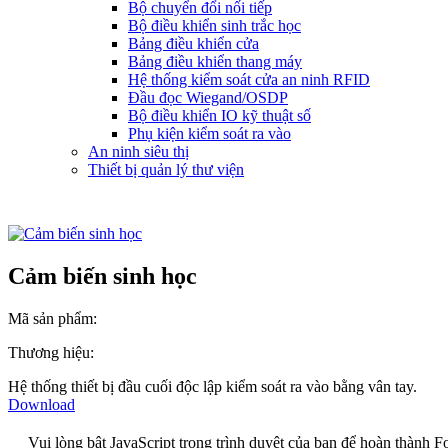
Bộ chuyển đổi nối tiếp
Bộ điều khiển sinh trắc học
Bảng điều khiển cửa
Bảng điều khiển thang máy
Hệ thống kiểm soát cửa an ninh RFID
Đầu đọc Wiegand/OSDP
Bộ điều khiển IO kỹ thuật số
Phụ kiện kiểm soát ra vào
An ninh siêu thị
Thiết bị quản lý thư viện
Cảm biến sinh học
Mã sản phẩm:
Thương hiệu:
Hệ thống thiết bị đầu cuối độc lập kiểm soát ra vào bằng vân tay.
Download
Vui lòng bật JavaScript trong trình duyệt của bạn để hoàn thành F