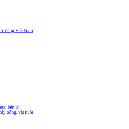
ng, bán lẻ
ây trồng, vật nuôi