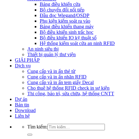
Bảng điều khiển cửa
Bộ chuyển đổi nối tiếp
Đầu đọc Wiegand/OSDP
Phụ kiện kiểm soát ra vào
Bảng điều khiển thang máy
Bộ điều khiển sinh trắc học
Bộ điều khiển IO kỹ thuật số
Hệ thống kiểm soát cửa an ninh RFID
An ninh siêu thị
Thiết bị quản lý thư viện
GIẢI PHÁP
Dịch vụ
Cung cấp và in ấn thẻ từ
Cung cấp và in ấn nhãn RFID
Cung cấp và in ấn tem giấy Decal
Cho thuê hệ thống RFID check in sự kiện
Thi công, bảo trì, sửa chữa, hệ thống CNTT
Dự án
Bản tin
Download
Liên hệ
Tìm kiếm: