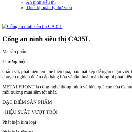
An ninh siêu thị
Thiết bị quản lý thư viện
Cổng an ninh siêu thị CA35L
Mã sản phẩm:
Thương hiệu:
Giám sát, phát hiện tem thẻ hiệu quả, bảo mật kép để ngăn chặn việc 
chuyên nghiệp để ăn cắp hàng hóa và tẩu thoát mà không bị phát hiện
METALFRONT là công nghệ thông minh và hiệu quả cao của Century đ
môi trường mua sắm tốt nhất.
ĐẶC ĐIỂM SẢN PHẨM
· HIỆU SUẤT VƯỢT TRỘI
Phát hiện kim loại