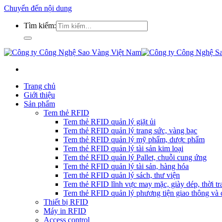
Chuyển đến nội dung
Tìm kiếm:
Trang chủ
Giới thiệu
Sản phẩm
Tem thẻ RFID
Tem thẻ RFID quản lý giặt ủi
Tem thẻ RFID quản lý trang sức, vàng bạc
Tem thẻ RFID quản lý mỹ phẩm, dược phẩm
Tem thẻ RFID quản lý tài sản kim loại
Tem thẻ RFID quản lý Pallet, chuỗi cung ứng
Tem thẻ RFID quản lý tài sản, hàng hóa
Tem thẻ RFID quản lý sách, thư viện
Tem thẻ RFID lĩnh vực may mặc, giày dép, thời tra
Tem thẻ RFID quản lý phương tiện giao thông và c
Thiết bị RFID
Máy in RFID
Access control