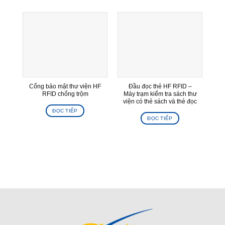
Cổng bảo mật thư viện HF
Đầu đọc thẻ HF RFID –
Tầ
RFID chống trộm
Máy trạm kiểm tra sách thư
viện có thẻ sách và thẻ đọc
ĐỌC TIẾP
ĐỌC TIẾP