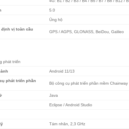
4G: B1 / B2 / B3 / B4 / B5 / B7 / B8 / B12 /
h
5.0
Ủng hộ
 định vị toàn cầu
GPS / AGPS, GLONASS, BeiDou, Galileo
g phát triển
hành
Android 11/13
cụ phát triển phần
Bộ công cụ phát triển phần mềm Chainway
ữ
Java
Eclipse / Android Studio
lý
Tám nhân, 2,3 GHz