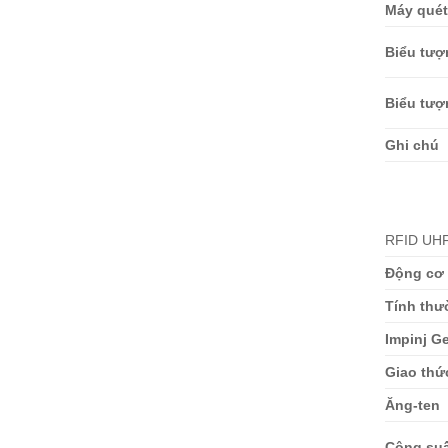
Máy quét
Biểu tượ
Biểu tượ
Ghi chú
RFID UH
Động cơ
Tính thư
Impinj G
Giao thứ
Ăng-ten
Công suấ