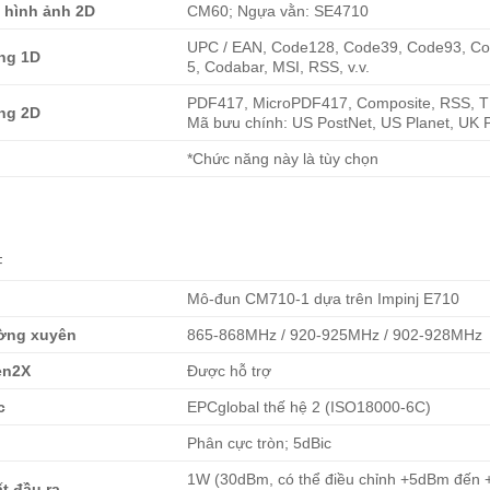
 hình ảnh 2D
CM60; Ngựa vằn: SE4710
UPC / EAN, Code128, Code39, Code93, Code1
ng 1D
5, Codabar, MSI, RSS, v.v.
PDF417, MicroPDF417, Composite, RSS, TL
ng 2D
Mã bưu chính: US PostNet, US Planet, UK Pos
*Chức năng này là tùy chọn
F
Mô-đun CM710-1 dựa trên Impinj E710
ờng xuyên
865-868MHz / 920-925MHz / 902-928MHz
en2X
Được hỗ trợ
c
EPCglobal thế hệ 2 (ISO18000-6C)
Phân cực tròn; 5dBic
1W (30dBm, có thể điều chỉnh +5dBm đến
t đầu ra