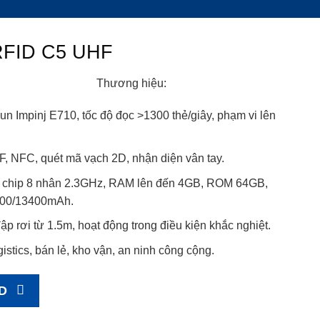
RFID C5 UHF
Thương hiệu:
n Impinj E710, tốc độ đọc >1300 thẻ/giây, phạm vi lên
F, NFC, quét mã vạch 2D, nhận diện vân tay.
, chip 8 nhân 2.3GHz, RAM lên đến 4GB, ROM 64GB,
6700/13400mAh.
đập rơi từ 1.5m, hoạt động trong điều kiện khắc nghiệt.
istics, bán lẻ, kho vận, an ninh công cộng.
D