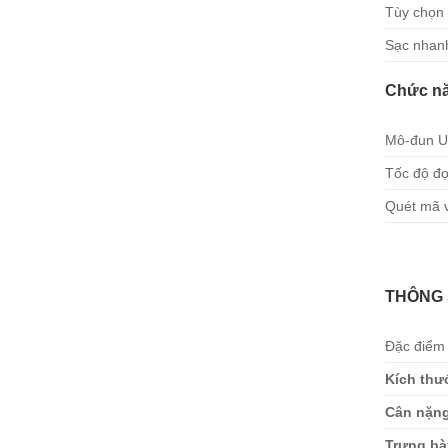
Tùy chọn 
Sạc nhanh
Chức n
Mô-đun UH
Tốc độ đọ
Quét mã 
THÔNG 
Đặc điểm 
Kích thư
Cân nặn
Trưng bà