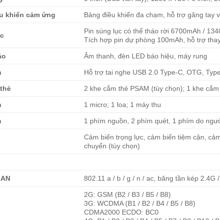
u khiển cảm ứng
Bảng điều khiển đa chạm, hỗ trợ găng tay v
Pin súng lục có thể tháo rời 6700mAh / 1
c
Tích hợp pin dự phòng 100mAh, hỗ trợ thay
áo
Âm thanh, đèn LED báo hiệu, máy rung
n
Hỗ trợ tai nghe USB 2.0 Type-C, OTG, Typ
thẻ
2 khe cắm thẻ PSAM (tùy chọn); 1 khe cắm
h
1 micro; 1 loa; 1 máy thu
m
1 phím nguồn, 2 phím quét, 1 phím do ngườ
Cảm biến trọng lực, cảm biến tiệm cận, cảm
n
chuyển (tùy chọn)
LAN
802.11 a / b / g / n / ac, băng tần kép 2.4G 
2G: GSM (B2 / B3 / B5 / B8)
3G: WCDMA (B1 / B2 / B4 / B5 / B8)
CDMA2000 ECDO: BC0