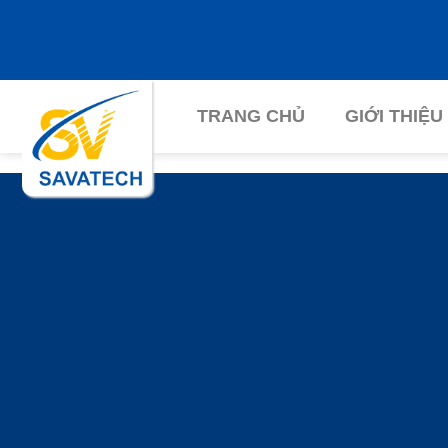
Chuyển
đến
nội
dung
TRANG CHỦ
GIỚI THIỆU