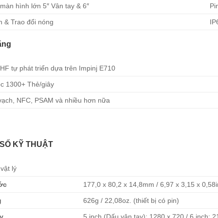
màn hình lớn 5″ Vân tay & 6″
Pi
 & Trao đổi nóng
IP
ăng
F tự phát triển dựa trên Impinj E710
c 1300+ Thẻ/giây
vạch, NFC, PSAM và nhiều hơn nữa
SỐ KỸ THUẬT
vật lý
ớc
177,0 x 80,2 x 14,8mm / 6,97 x 3,15 x 0,58i
g
626g / 22,08oz. (thiết bị có pin)
y
5 inch (Dấu vân tay); 1280 x 720 / 6 inch; 