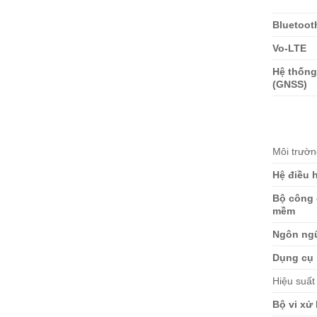
Bluetoot
Vo-LTE
Hệ thống
(GNSS)
Môi trườn
Hệ điều 
Bộ công 
mềm
Ngôn ng
Dụng cụ
Hiệu suất
Bộ vi xử 