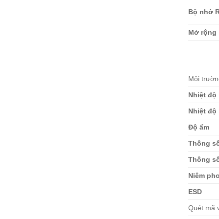
Bộ nhớ 
Mở rộng
Môi trườn
Nhiệt độ
Nhiệt độ 
Độ ẩm
Thông số
Thông số
Niêm ph
ESD
Quét mã 