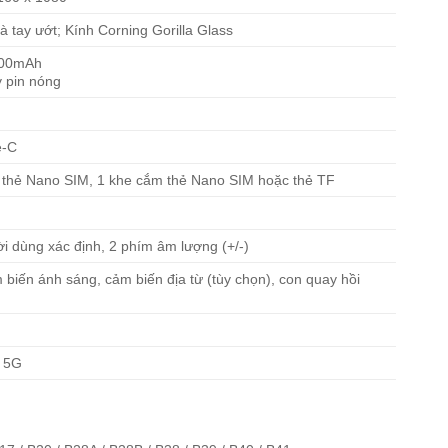
à tay ướt; Kính Corning Gorilla Glass
3400mAh
 pin nóng
e-C
 thẻ Nano SIM, 1 khe cắm thẻ Nano SIM hoặc thẻ TF
i dùng xác định, 2 phím âm lượng (+/-)
 biến ánh sáng, cảm biến địa từ (tùy chọn), con quay hồi
/ 5G