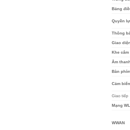
Bảng điề
Quyền lự
Thông b
Giao diệ
Khe cắm 
Âm than
Bàn phí
Cảm biế
Giao tiếp
Mạng W
WWAN