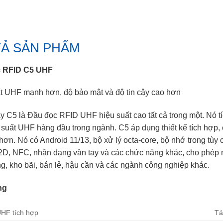
TẢ SẢN PHẨM
 RFID C5 UHF
t UHF mạnh hơn, độ bảo mật và độ tin cậy cao hơn
 C5 là Đầu đọc RFID UHF hiệu suất cao tất cả trong một. Nó tí
 suất UHF hàng đầu trong ngành. C5 áp dụng thiết kế tích hợp,
hơn. Nó có Android 11/13, bộ xử lý octa-core, bộ nhớ trong tùy 
 2D, NFC, nhận dạng vân tay và các chức năng khác, cho phép 
g, kho bãi, bán lẻ, hậu cần và các ngành công nghiệp khác.
ng
UHF tích hợp
Tá