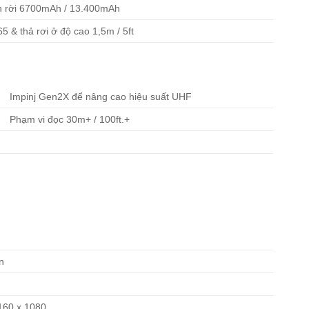
n rời 6700mAh / 13.400mAh
65 & thả rơi ở độ cao 1,5m / 5ft
Impinj Gen2X để nâng cao hiệu suất UHF
Phạm vi đọc 30m+ / 100ft.+
n
2160 x 1080