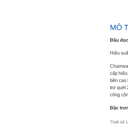
MÔ 
Đầu đọc
Hiệu suấ
Chainway
cấp hiệu
bền cao 
trợ quét
công cộn
Đặc trư
Thiết kế 