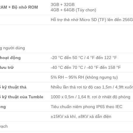
3GB + 32GB
RAM + Bộ nhớ ROM
4GB + 64GB (Tùy chọn)
Hỗ trợ thẻ nhớ Micro SD (TF) lên đến 256
g người dùng
 hoạt động
-20 °C đến 50 °C / 4 °F đến 122 °F
lưu trữ
-40 °C đến 70 °C / -40 °F đến 158 °F
5% RH – 95% RH (không ngưng tụ)
 kỹ thuật thả
Nhiều lần thả rơi từ độ cao 1,5m / 4,9ft xu
 kỹ thuật của Tumble
1000 x 0,5m / 1,64 ft. rơi ở nhiệt độ phòng
ong
Tiêu chuẩn niêm phong IP65 theo IEC
±15KV xả khí, ±8KV xả dẫn điện
vạch