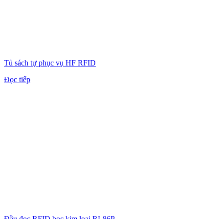
Tủ sách tự phục vụ HF RFID
Đọc tiếp
Đầu đọc RFID bọc kim loại RL86P