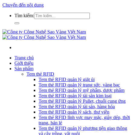
Chuyển đến nội dung
Tìm kiếm:
Trang chủ
Giới thiệu
Sản phẩm
Tem thẻ RFID
Tem thẻ RFID quản lý giặt ủi
Tem thẻ RFID quản lý trang sức, vàng bạc
Tem thẻ RFID quản lý mỹ phẩm, dược phẩm
Tem thẻ RFID quản lý tài sản kim loại
Tem thẻ RFID quản lý Pallet, chuỗi cung ứng
Tem thẻ RFID quản lý tài sản, hàng hóa
Tem thẻ RFID quản lý sách, thư viện
Tem thẻ RFID lĩnh vực may mặc, giày dép, thời
trang, bán lẻ
Tem thẻ RFID quản lý phương tiện giao thông
và cây trồng, vật nuôi