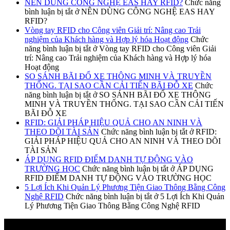
NÊN DÙNG CÔNG NGHỆ EAS HAY RFID?
Chức năng
bình luận bị tắt
ở NÊN DÙNG CÔNG NGHỆ EAS HAY
RFID?
Vòng tay RFID cho Công viên Giải trí: Nâng cao Trải
nghiệm của Khách hàng và Hợp lý hóa Hoạt động
Chức
năng bình luận bị tắt
ở Vòng tay RFID cho Công viên Giải
trí: Nâng cao Trải nghiệm của Khách hàng và Hợp lý hóa
Hoạt động
SO SÁNH BÃI ĐỔ XE THÔNG MINH VÀ TRUYỀN
THỐNG. TẠI SAO CẦN CẢI TIẾN BÃI ĐỖ XE
Chức
năng bình luận bị tắt
ở SO SÁNH BÃI ĐỔ XE THÔNG
MINH VÀ TRUYỀN THỐNG. TẠI SAO CẦN CẢI TIẾN
BÃI ĐỖ XE
RFID: GIẢI PHÁP HIỆU QUẢ CHO AN NINH VÀ
THEO DÕI TÀI SẢN
Chức năng bình luận bị tắt
ở RFID:
GIẢI PHÁP HIỆU QUẢ CHO AN NINH VÀ THEO DÕI
TÀI SẢN
ÁP DỤNG RFID ĐIỂM DANH TỰ ĐỘNG VÀO
TRƯỜNG HỌC
Chức năng bình luận bị tắt
ở ÁP DỤNG
RFID ĐIỂM DANH TỰ ĐỘNG VÀO TRƯỜNG HỌC
5 Lợi Ích Khi Quản Lý Phương Tiện Giao Thông Bằng Công
Nghệ RFID
Chức năng bình luận bị tắt
ở 5 Lợi Ích Khi Quản
Lý Phương Tiện Giao Thông Bằng Công Nghệ RFID