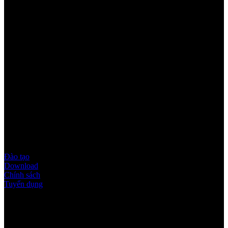
Youtube
Quy định & Chính sách
Đào tạo
Download
Chính sách
Tuyển dụng
Thời gian làm việc