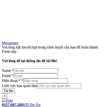
Messenger
Vui lòng bật JavaScript trong trình duyệt của bạn để hoàn thành
Form này.
Vui lòng để lại thông tin để tải file!
Name
*
Email
*
Điện thoại *
*
Lĩnh vực bạn quan tâm
Tải file
×
0327.687.268
KD Dự Án