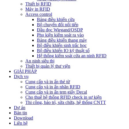
Thiết bị RFID
Máy in RFID
Access control
Bảng điều khiển cửa
Bộ chuyển đổi nối tiếp
Đầu đọc Wiegand/OSDP
Phụ kiện kiểm soát ra vào
Bảng điều khiển thang máy
Bộ điều khiển sinh trắc học
Bộ điều khiển IO kỹ thuật số
Hệ thống kiểm soát cửa an ninh RFID
An ninh siêu thị
Thiết bị quản lý thư viện
GIẢI PHÁP
Dịch vụ
Cung cấp và in ấn thẻ từ
Cung cấp và in ấn nhãn RFID
Cung cấp và in ấn tem giấy Decal
Cho thuê hệ thống RFID check in sự kiện
Thi công, bảo trì, sửa chữa, hệ thống CNTT
Dự án
Bản tin
Download
Liên hệ