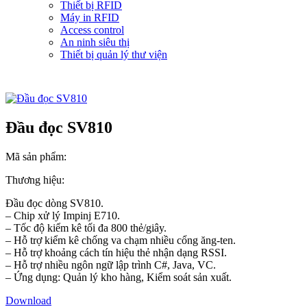
Thiết bị RFID
Máy in RFID
Access control
An ninh siêu thị
Thiết bị quản lý thư viện
Đầu đọc SV810
Mã sản phẩm:
Thương hiệu:
Đầu đọc dòng SV810.
– Chip xử lý Impinj E710.
– Tốc độ kiểm kê tối đa 800 thẻ/giây.
– Hỗ trợ kiểm kê chống va chạm nhiều cổng ăng-ten.
– Hỗ trợ khoảng cách tín hiệu thẻ nhận dạng RSSI.
– Hỗ trợ nhiều ngôn ngữ lập trình C#, Java, VC.
– Ứng dụng: Quản lý kho hàng, Kiểm soát sản xuất.
Download