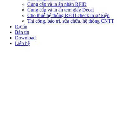
Cung cấp và in ấn nhãn RFID
Cung cấp và in ấn tem giấy Decal
Cho thuê hệ thống RFID check in sự kiện
Thi công, bảo trì, sửa chữa, hệ thống CNTT
Dự án
Bản tin
Download
Liên hệ