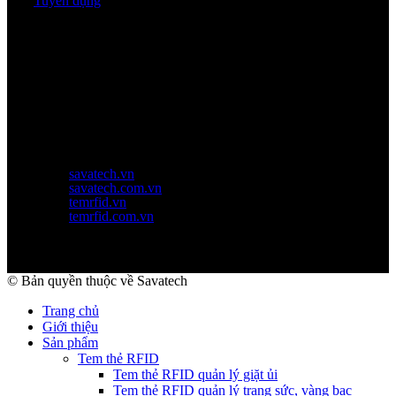
Tuyển dụng
Thời gian làm việc
Thứ 2 - thứ 6: 8:00AM - 17:00PM
Thứ 7: 8:00AM - 12:00AM
Website Chính Của Công Ty
savatech.vn
savatech.com.vn
temrfid.vn
temrfid.com.vn
© Bản quyền thuộc về Savatech
Trang chủ
Giới thiệu
Sản phẩm
Tem thẻ RFID
Tem thẻ RFID quản lý giặt ủi
Tem thẻ RFID quản lý trang sức, vàng bạc