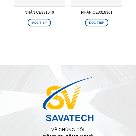
NHÃN CE331540
NHÃN CE3318301
ĐỌC TIẾP
ĐỌC TIẾP
VỀ CHÚNG TÔI