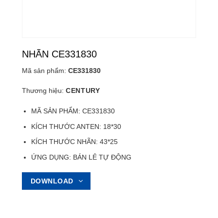
NHÃN CE331830
Mã sản phẩm:
CE331830
Thương hiệu:
CENTURY
MÃ SẢN PHẨM: CE331830
KÍCH THƯỚC ANTEN: 18*30
KÍCH THƯỚC NHÃN: 43*25
ỨNG DỤNG: BÁN LẺ TỰ ĐỘNG
DOWNLOAD