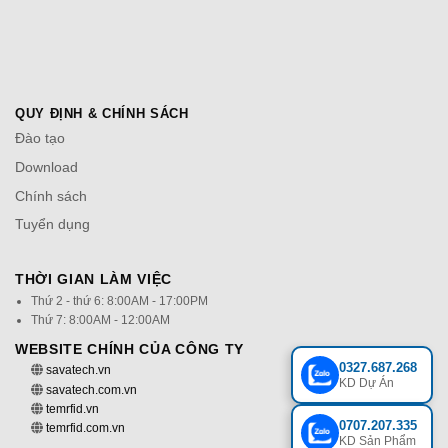
QUY ĐỊNH & CHÍNH SÁCH
Đào tạo
Download
Chính sách
Tuyển dụng
THỜI GIAN LÀM VIỆC
Thứ 2 - thứ 6: 8:00AM - 17:00PM
Thứ 7: 8:00AM - 12:00AM
WEBSITE CHÍNH CỦA CÔNG TY
0327.687.268
savatech.vn
KD Dự Án
savatech.com.vn
temrfid.vn
0707.207.335
temrfid.com.vn
KD Sản Phẩm