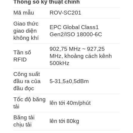
Thông số kỹ thuật chính
Mã mẫu
ROV-SC201
Giao thức
EPC Global Class1
giao diện
Gen2/ISO 18000-6C
không khí
902,75 MHz ~ 927,25
Tần số
MHz, khoảng cách kênh
RFID
500kHz
Công suất
đầu ra của
5-31,5±0,5dBm
đầu đọc
Tốc độ băng
lên tới 40m/phút
tải
Băng tải
lên tới 80kg
chịu tải