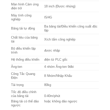
Màn hình Cảm ứng
18 inch (Được nhúng)
điện trở
Máy tính công
I5/4G
nghiệp
Ba băng tải/Điều khiển công suất độc
Băng tải tự động
lập
Chất liệu của băng
Xích tấm công nghiệp
tải
Bộ điều khiển lập
được nhập
trình
Hệ thống điều khiển
điện tử PLC gốc
Ăng-ten
4 nhóm Ăng-ten 9dbi
Công Tắc Quang
8 Nhóm/Nhập Khẩu
Điện
Tải trọng
80kg
Tốc độ điều chỉnh
của băng tải
0-40m/phút
Băng tải có thể đảo
hoặc không đảo ngược
ngược