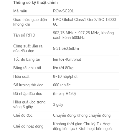
Thông số kỹ thuật chính
Mã mẫu
ROV-SC201
Giao thức giao diện
EPC Global Class1 Gen2/ISO 18000-
không khí
6C
902,75 MHz ~ 927,25 MHz, khoảng
Tần số RFID
cách kênh 500kHz
Công suất đầu ra
5-31,5±0,5dBm
của đầu đọc
Tốc độ băng tải
lên tới 40m/phút
Băng tải chịu tải
lên tới 80kg
Hiệu suất
8~10 hộp/phút
Số lượng thẻ đọc
600+chiếc
Đã nhập đầu đọc
(Impinj-R420)
Hiệu quả đọc trong
3 giây
vòng 3 giây
Chế độ đọc
Chuyển động/Không chuyển động
Khoảng thời gian Chu kỳ T / Hoạt
Chế độ hoạt động
động liên tục / Kích hoạt bên ngoài