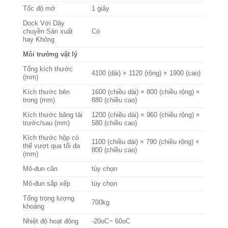
Tốc độ mở
1 giây
Dock Với Dây
chuyền Sản xuất
Có
hay Không
Môi trường vật lý
Tổng kích thước
4100 (dài) × 1120 (rộng) × 1900 (cao)
(mm)
Kích thước bên
1600 (chiều dài) × 800 (chiều rộng) ×
trong (mm)
880 (chiều cao)
Kích thước băng tải
1200 (chiều dài) × 960 (chiều rộng) ×
trước/sau (mm)
580 (chiều cao)
Kích thước hộp có
1100 (chiều dài) × 790 (chiều rộng) ×
thể vượt qua tối đa
800 (chiều cao)
(mm)
Mô-đun cân
tùy chọn
Mô-đun sắp xếp
tùy chọn
Tổng trọng lượng
700kg
khoảng
Nhiệt độ hoạt động
-20oC~ 60oC