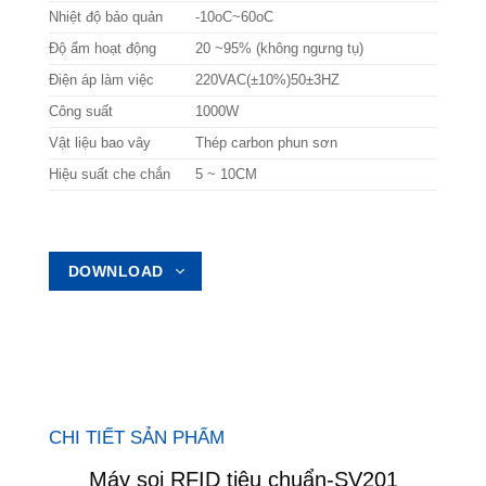
Nhiệt độ bảo quản
-10oC~60oC
Độ ẩm hoạt động
20 ~95% (không ngưng tụ)
Điện áp làm việc
220VAC(±10%)50±3HZ
Công suất
1000W
Vật liệu bao vây
Thép carbon phun sơn
Hiệu suất che chắn
5 ~ 10CM
DOWNLOAD
CHI TIẾT SẢN PHẨM
Máy soi RFID tiêu chuẩn-SV201