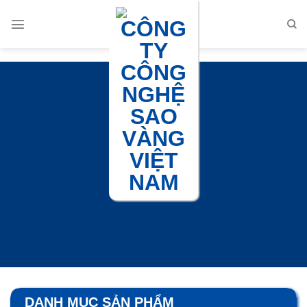
Chuyển
đến
nội
dung
DANH MỤC SẢN PHẨM