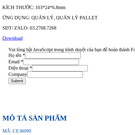
KÍCH THƯỚC: 103*24*6.8mm
ỨNG DỤNG: QUẢN LÝ, QUẢN LÝ PALLET
SĐT/ ZALO: 03.2768.7268
Download
Vui lòng bật JavaScript trong trình duyệt của bạn để hoàn thành F
Họ tên
*
Email
*
Điện thoại
*
Company
Submit
MÔ TẢ SẢN PHẨM
MÃ: CE36099