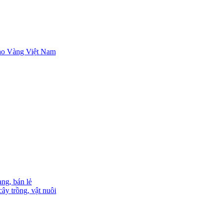
ng, bán lẻ
ây trồng, vật nuôi