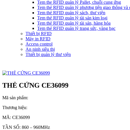
Tem the RFID quản lý Pallet, chuỗi cung ứng
Tem thẻ RFID quản lý phương tiện giao thông và c
Tem thẻ RFID quản lý sách, thư viện
Tem thẻ RFID quản lý tài sản kim loại
Tem thẻ RFID quản lý tài sản, hàng hóa
Tem thẻ RFID quản lý trang sức, vàng bạc
Thiết bị RFID
Máy in RFID
Access control
An ninh siêu thị
Thiết bị quản lý thư viện
THẺ CỨNG CE36099
Mã sản phẩm:
Thương hiệu:
MÃ: CE36099
TẦN SỐ: 860 – 960MHz