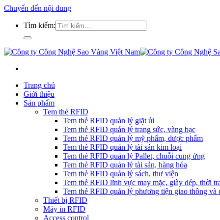
Chuyển đến nội dung
Tìm kiếm:
Trang chủ
Giới thiệu
Sản phẩm
Tem thẻ RFID
Tem thẻ RFID quản lý giặt ủi
Tem thẻ RFID quản lý trang sức, vàng bạc
Tem thẻ RFID quản lý mỹ phẩm, dược phẩm
Tem thẻ RFID quản lý tài sản kim loại
Tem thẻ RFID quản lý Pallet, chuỗi cung ứng
Tem thẻ RFID quản lý tài sản, hàng hóa
Tem thẻ RFID quản lý sách, thư viện
Tem thẻ RFID lĩnh vực may mặc, giày dép, thời tra
Tem thẻ RFID quản lý phương tiện giao thông và c
Thiết bị RFID
Máy in RFID
Access control