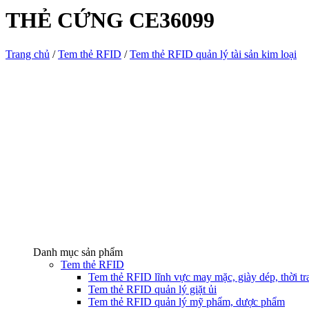
THẺ CỨNG CE36099
Trang chủ
/
Tem thẻ RFID
/
Tem thẻ RFID quản lý tài sản kim loại
Danh mục sản phẩm
Tem thẻ RFID
Tem thẻ RFID lĩnh vực may mặc, giày dép, thời tra
Tem thẻ RFID quản lý giặt ủi
Tem thẻ RFID quản lý mỹ phẩm, dược phẩm