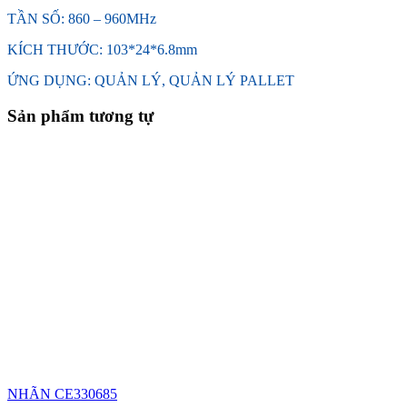
TẦN SỐ: 860 – 960MHz
KÍCH THƯỚC: 103*24*6.8mm
ỨNG DỤNG: QUẢN LÝ, QUẢN LÝ PALLET
Sản phẩm tương tự
NHÃN CE330685