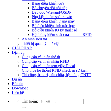
Bảng điều khiển cửa
Bộ chuyển đổi nối tiếp
Đầu đọc Wiegand/OSDP
Phụ kiện kiểm soát ra vào
Bảng điều khiển thang máy
Bộ điều khiển sinh trắc học
Bộ điều khiển IO kỹ thuật số
Hệ thống kiểm soát cửa an ninh RFID
An ninh siêu thị
Thiết bị quản lý thư viện
GIẢI PHÁP
Dịch vụ
Cung cấp và in ấn thẻ từ
Cung cấp và in ấn nhãn RFID
Cung cấp và in ấn tem giấy Decal
Cho thuê hệ thống RFID check in sự kiện
Thi công, bảo trì, sửa chữa, hệ thống CNTT
Dự án
Bản tin
Download
Liên hệ
Tìm kiếm: