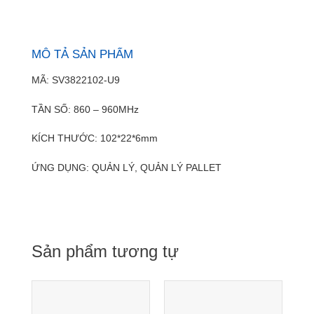
MÔ TẢ SẢN PHẨM
MÃ: SV3822102-U9
TẦN SỐ: 860 – 960MHz
KÍCH THƯỚC: 102*22*6mm
ỨNG DỤNG: QUẢN LÝ, QUẢN LÝ PALLET
Sản phẩm tương tự