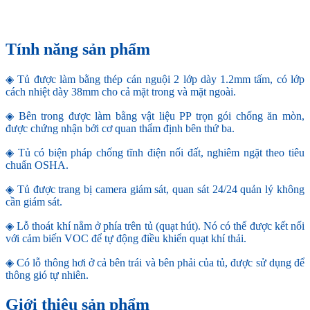
Tính năng sản phẩm
◈ Tủ được làm bằng thép cán nguội 2 lớp dày 1.2mm tấm, có lớp
cách nhiệt dày 38mm cho cả mặt trong và mặt ngoài.
◈ Bên trong được làm bằng vật liệu PP trọn gói chống ăn mòn,
được chứng nhận bởi cơ quan thẩm định bên thứ ba.
◈ Tủ có biện pháp chống tĩnh điện nối đất, nghiêm ngặt theo tiêu
chuẩn OSHA.
◈ Tủ được trang bị camera giám sát, quan sát 24/24 quản lý không
cần giám sát.
◈ Lỗ thoát khí nằm ở phía trên tủ (quạt hút). Nó có thể được kết nối
với cảm biến VOC để tự động điều khiển quạt khí thải.
◈ Có lỗ thông hơi ở cả bên trái và bên phải của tủ, được sử dụng để
thông gió tự nhiên.
Giới thiệu sản phẩm