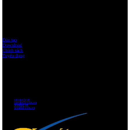
Quy định & Chính sách
Đào tạo
Download
Chính sách
Tuyển dụng
Thời gian làm việc
Thứ 2 - thứ 6: 8:00AM - 17:00PM
Thứ 7: 8:00AM - 12:00AM
Website Chính Của Công Ty
savatech.vn
savatech.com.vn
temrfid.vn
temrfid.com.vn