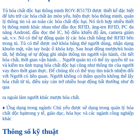
Tủ hóa chất độc hại thông minh ROV-R517D được thiết kế đặc biệt
để lưu trữ các hóa chất ăn mòn yếu, hiện thực hóa thông minh, quản
lý thông tin và an toàn các hóa chất độc hại. Nó tích hợp nhiều thiết
bị thông minh khác nhau như đầu đọc RFID, ăng-ten RFID, PC đa
năng Android, đầu đọc thẻ IC, bộ điều khiển độ ẩm, camera giám
sát, v.v. Nó có thể tự động quản lý các hóa chất bằng thẻ RFID bên
trong tủ. Tủ có thể được mở khóa bằng thẻ người dùng, nhận dạng
khuôn mặt, vân tay hoặc ổ khóa kép. Sau hoạt động mượn/trả hoàn
tất, hệ thống sẽ tự động ghi nhận thông tin người vận hành, chi tiết
hóa chất, thời gian vận hành… Người quản trị có thể ủy quyền từ xa
và kiểm tra tình trạng hóa chất độc hại cũng như thông tin của người
vay theo thời gian thực. Để chúng tôi có thể truy tìm trách nhiệm đối
với Người có liên quan. Người không có thẩm quyền không thể lấy
hóa chất từ tủ, điều này cản trở nhiều hoạt động bất thường như đi
qua
ra ngoài làm người khác mượn hóa chất.
♦ Ứng dụng trong ngành: Chủ yếu được sử dụng trong quản lý hóa
chất độc hạitrong y tế, giáo dục, hóa học và các ngành công nghiệp
khác
Thông số kỹ thuật