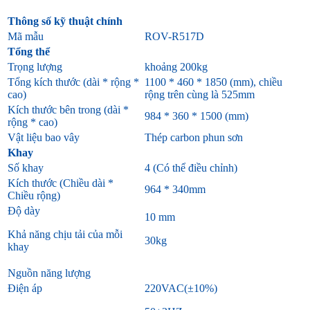
Thông số kỹ thuật chính
Mã mẫu
ROV-R517D
Tổng thể
Trọng lượng
khoảng 200kg
Tổng kích thước (dài * rộng *
1100 * 460 * 1850 (mm), chiều
cao)
rộng trên cùng là 525mm
Kích thước bên trong (dài *
984 * 360 * 1500 (mm)
rộng * cao)
Vật liệu bao vây
Thép carbon phun sơn
Khay
Số khay
4 (Có thể điều chỉnh)
Kích thước (Chiều dài *
964 * 340mm
Chiều rộng)
Độ dày
10 mm
Khả năng chịu tải của mỗi
30kg
khay
Nguồn năng lượng
Điện áp
220VAC(±10%)