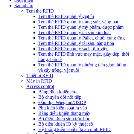
Giới thiệu
Sản phẩm
Tem thẻ RFID
Tem thẻ RFID quản lý giặt ủi
Tem thẻ RFID quản lý trang sức, vàng bạc
Tem thẻ RFID quản lý mỹ phẩm, dược phẩm
Tem thẻ RFID quản lý tài sản kim loại
Tem thẻ RFID quản lý Pallet, chuỗi cung ứng
Tem thẻ RFID quản lý tài sản, hàng hóa
Tem thẻ RFID quản lý sách, thư viện
Tem thẻ RFID lĩnh vực may mặc, giày dép, thời
trang, bán lẻ
Tem thẻ RFID quản lý phương tiện giao thông
và cây trồng, vật nuôi
Thiết bị RFID
Máy in RFID
Access control
Bảng điều khiển cửa
Bộ chuyển đổi nối tiếp
Đầu đọc Wiegand/OSDP
Phụ kiện kiểm soát ra vào
Bảng điều khiển thang máy
Bộ điều khiển sinh trắc học
Bộ điều khiển IO kỹ thuật số
Hệ thống kiểm soát cửa an ninh RFID