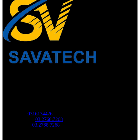
Về chúng tôi
Công Ty Công Nghệ
Sao Vàng Việt Nam
Địa chỉ: Địa chỉ: Tầng trệt, Tòa Nhà 8, Công Viên Phần Mềm
Quang Trung, Phường Trung Mỹ Tây, HCM.
MST:
0316134426
Tel/ Zalo:
03.2768.7268
Hotline:
03.2768.7268
Email: saovang@savatech.vn