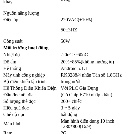
khay
Nguồn năng lượng
Điện áp
220VAC(±10%)
50±3HZ
Công suất
50W
Môi trường hoạt động
Nhiệt độ
-20oC～60oC
Độ ẩm
20%~85%(không ngưng tụ)
Hệ thống
Android 5.1.1
Máy tính công nghiệp
RK3288/4 nhân Tần số 1.8GHz
Bộ điều khiển lập trình
trong nước
Hệ Thống Điều Khiển Điện
Với PLC Gia Dụng
Đầu đọc nội địa
(Có Chip E710 nhập khẩu)
Số lượng thẻ đọc
200+ chiếc
Hiệu quả đọc
3 ~ 5 giây
Chế độ đọc
bất động
Màn hình điện dung 10 inch
Màn hình
1280*800(16:9)
Ram
2G