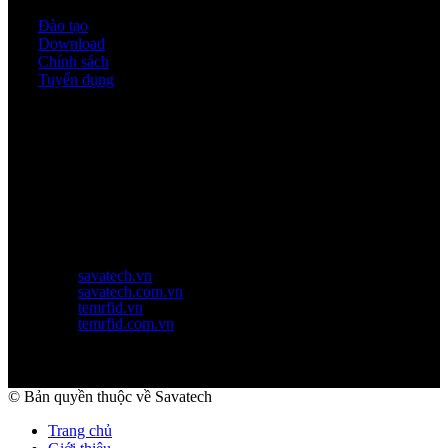
Đào tạo
Download
Chính sách
Tuyển dụng
Thời gian làm việc
Thứ 2 - thứ 6: 8:00AM - 17:00PM
Thứ 7: 8:00AM - 12:00AM
Website Chính Của Công Ty
savatech.vn
savatech.com.vn
temrfid.vn
temrfid.com.vn
© Bản quyền thuộc về Savatech
Trang chủ