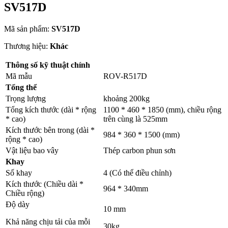
SV517D
Mã sản phẩm:
SV517D
Thương hiệu:
Khác
Thông số kỹ thuật chính
Mã mẫu
ROV-R517D
Tổng thể
Trọng lượng
khoảng 200kg
Tổng kích thước (dài * rộng
1100 * 460 * 1850 (mm), chiều rộng
* cao)
trên cùng là 525mm
Kích thước bên trong (dài *
984 * 360 * 1500 (mm)
rộng * cao)
Vật liệu bao vây
Thép carbon phun sơn
Khay
Số khay
4 (Có thể điều chỉnh)
Kích thước (Chiều dài *
964 * 340mm
Chiều rộng)
Độ dày
10 mm
Khả năng chịu tải của mỗi
30kg