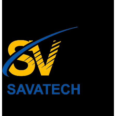
Thời gian làm việc
Thứ 2 - thứ 6: 8:00AM - 17:00PM
Thứ 7: 8:00AM - 12:00AM
Về chúng tôi
Công Ty Công Nghệ
Sao Vàng Việt Nam