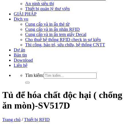
An ninh siêu thị
Thiết bị quản lý thư viện
GIẢI PHÁP
Dịch vụ
Cung cấp và in ấn thẻ từ
Cung cấp và in ấn nhãn RFID
Cung cấp và in ấn tem giấy Decal
Cho thuê hệ thống RFID check in sự kiện
Thi công, bảo trì, sửa chữa, hệ thống CNTT
Dự án
Bản tin
Download
Liên hệ
Tìm kiếm:
Tủ để hóa chất độc hại ( chống
ăn mòn)-SV517D
Trang chủ
/
Thiết bị RFID