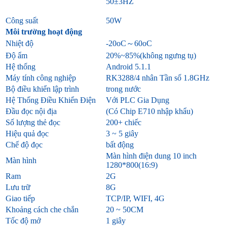
50±3HZ
Công suất
50W
Môi trường hoạt động
Nhiệt độ
-20oC～60oC
Độ ẩm
20%~85%(không ngưng tụ)
Hệ thống
Android 5.1.1
Máy tính công nghiệp
RK3288/4 nhân Tần số 1.8GHz
Bộ điều khiển lập trình
trong nước
Hệ Thống Điều Khiển Điện
Với PLC Gia Dụng
Đầu đọc nội địa
(Có Chip E710 nhập khẩu)
Số lượng thẻ đọc
200+ chiếc
Hiệu quả đọc
3 ~ 5 giây
Chế độ đọc
bất động
Màn hình điện dung 10 inch
Màn hình
1280*800(16:9)
Ram
2G
Lưu trữ
8G
Giao tiếp
TCP/IP, WIFI, 4G
Khoảng cách che chắn
20 ~ 50CM
Tốc độ mở
1 giây