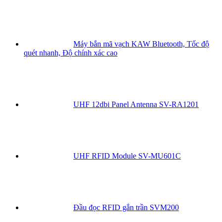
Máy bắn mã vạch KAW Bluetooth, Tốc độ
quét nhanh, Độ chính xác cao
UHF 12dbi Panel Antenna SV-RA1201
UHF RFID Module SV-MU601C
Đầu đọc RFID gắn trần SVM200