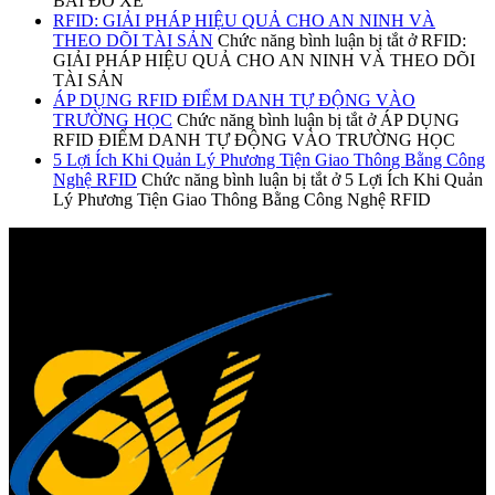
BÃI ĐỖ XE
RFID: GIẢI PHÁP HIỆU QUẢ CHO AN NINH VÀ
THEO DÕI TÀI SẢN
Chức năng bình luận bị tắt
ở RFID:
GIẢI PHÁP HIỆU QUẢ CHO AN NINH VÀ THEO DÕI
TÀI SẢN
ÁP DỤNG RFID ĐIỂM DANH TỰ ĐỘNG VÀO
TRƯỜNG HỌC
Chức năng bình luận bị tắt
ở ÁP DỤNG
RFID ĐIỂM DANH TỰ ĐỘNG VÀO TRƯỜNG HỌC
5 Lợi Ích Khi Quản Lý Phương Tiện Giao Thông Bằng Công
Nghệ RFID
Chức năng bình luận bị tắt
ở 5 Lợi Ích Khi Quản
Lý Phương Tiện Giao Thông Bằng Công Nghệ RFID