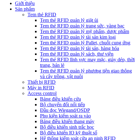
Giới thiệu
Sản phẩm
Tem thẻ RFID
Tem thẻ RFID quản lý giặt ủi
Tem thẻ RFID quản lý trang sức, vàng bạc
Tem thẻ RFID quản lý mỹ phẩm, dược phẩm
Tem thẻ RFID quản lý tài sản kim loại
Tem thẻ RFID quản lý Pallet, chuỗi cung ứng
Tem thẻ RFID quản lý tài sản, hàng hóa
Tem thẻ RFID quản lý sách, thư viện
Tem thẻ RFID lĩnh vực may mặc, giày dép, thời
trang, bán lẻ
Tem thẻ RFID quản lý phương tiện giao thông
và cây trồng, vật nuôi
Thiết bị RFID
Máy in RFID
Access control
Bảng điều khiển cửa
Bộ chuyển đổi nối tiếp
Đầu đọc Wiegand/OSDP
Phụ kiện kiểm soát ra vào
Bảng điều khiển thang máy
Bộ điều khiển sinh trắc học
Bộ điều khiển IO kỹ thuật số
Hệ thống kiểm soát cửa an ninh RFID