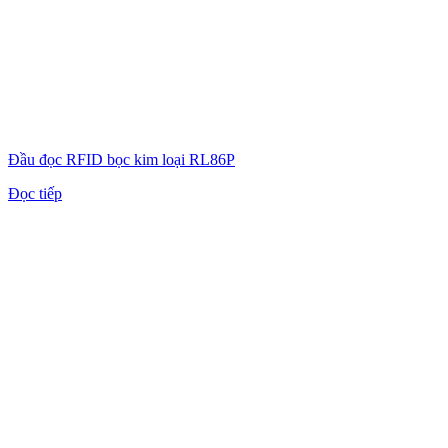
Đầu đọc RFID bọc kim loại RL86P
Đọc tiếp