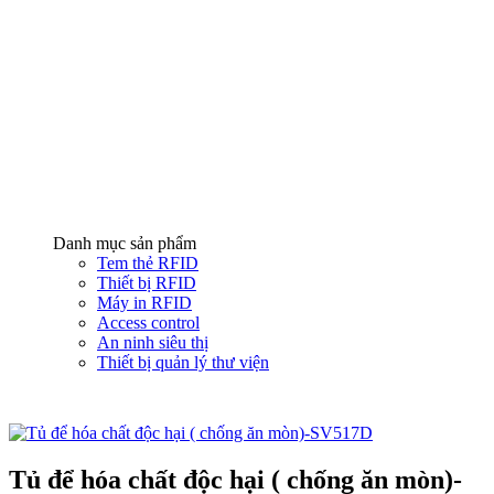
Danh mục sản phẩm
Tem thẻ RFID
Thiết bị RFID
Máy in RFID
Access control
An ninh siêu thị
Thiết bị quản lý thư viện
Tủ để hóa chất độc hại ( chống ăn mòn)-