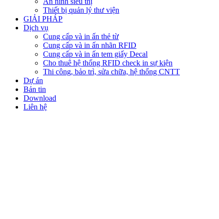
An ninh siêu thị
Thiết bị quản lý thư viện
GIẢI PHÁP
Dịch vụ
Cung cấp và in ấn thẻ từ
Cung cấp và in ấn nhãn RFID
Cung cấp và in ấn tem giấy Decal
Cho thuê hệ thống RFID check in sự kiện
Thi công, bảo trì, sửa chữa, hệ thống CNTT
Dự án
Bản tin
Download
Liên hệ