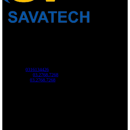
Về chúng tôi
Công Ty Công Nghệ
Sao Vàng Việt Nam
Địa chỉ: Tầng trệt, Tòa Nhà 8, Công Viên Phần Mềm Quang
Trung, Phường Trung Mỹ Tây, HCM.
MST:
0316134426
Tel/ Zalo:
03.2768.7268
Hotline:
03.2768.7268
Email: saovang@savatech.vn
Facebook