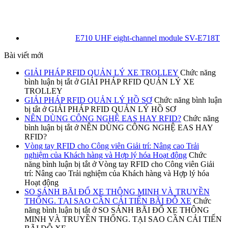
E710 UHF eight-channel module SV-E718T
Bài viết mới
GIẢI PHÁP RFID QUẢN LÝ XE TROLLEY
Chức năng
bình luận bị tắt
ở GIẢI PHÁP RFID QUẢN LÝ XE
TROLLEY
GIẢI PHÁP RFID QUẢN LÝ HỒ SƠ
Chức năng bình luận
bị tắt
ở GIẢI PHÁP RFID QUẢN LÝ HỒ SƠ
NÊN DÙNG CÔNG NGHỆ EAS HAY RFID?
Chức năng
bình luận bị tắt
ở NÊN DÙNG CÔNG NGHỆ EAS HAY
RFID?
Vòng tay RFID cho Công viên Giải trí: Nâng cao Trải
nghiệm của Khách hàng và Hợp lý hóa Hoạt động
Chức
năng bình luận bị tắt
ở Vòng tay RFID cho Công viên Giải
trí: Nâng cao Trải nghiệm của Khách hàng và Hợp lý hóa
Hoạt động
SO SÁNH BÃI ĐỔ XE THÔNG MINH VÀ TRUYỀN
THỐNG. TẠI SAO CẦN CẢI TIẾN BÃI ĐỖ XE
Chức
năng bình luận bị tắt
ở SO SÁNH BÃI ĐỔ XE THÔNG
MINH VÀ TRUYỀN THỐNG. TẠI SAO CẦN CẢI TIẾN