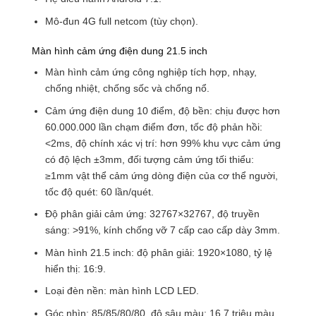
Mô-đun 4G full netcom (tùy chọn).
Màn hình cảm ứng điện dung 21.5 inch
Màn hình cảm ứng công nghiệp tích hợp, nhạy,
chống nhiệt, chống sốc và chống nổ.
Cảm ứng điện dung 10 điểm, độ bền: chịu được hơn
60.000.000 lần chạm điểm đơn, tốc độ phản hồi:
<2ms, độ chính xác vị trí: hơn 99% khu vực cảm ứng
có độ lệch ±3mm, đối tượng cảm ứng tối thiểu:
≥1mm vật thể cảm ứng dòng điện của cơ thể người,
tốc độ quét: 60 lần/quét.
Độ phân giải cảm ứng: 32767×32767, độ truyền
sáng: >91%, kính chống vỡ 7 cấp cao cấp dày 3mm.
Màn hình 21.5 inch: độ phân giải: 1920×1080, tỷ lệ
hiển thị: 16:9.
Loại đèn nền: màn hình LCD LED.
Góc nhìn: 85/85/80/80, độ sâu màu: 16,7 triệu màu,