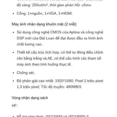
độ sáng: 250cd/m², thời gian phản hồi: ≤5ms.
Cổng: 1×nguồn, 1×VGA, 1×HDMI.
Máy ảnh nhận dạng khuôn mặt (2 mắt)
Sử dụng công nghệ CMOS của Aptina và công nghệ
DSP mới của Đài Loan để đạt được đầu ra hình ảnh
chất lượng cao.
Thiết kế cấu trúc tích hợp, có thể tự động điều chỉnh
cân bằng trắng và AE, có thể cấu hình các tham số
máy ảnh theo tình huống thực tế.
Chống sét.
Độ phân giải cao nhất: 1920*1080; Pixel 2 triệu pixel
1,3 triệu pixel; Tốc độ truyền: 480MB/S.
Vùng nhận dạng sách
HF:
Hỗ trợ giao thức: ISO15693 và ISO18000-3.