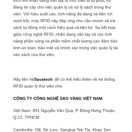
inch với nhận dạng vân tay là một thiết bị tự phục vụ
đáng tin cậy cho việc quản lý và xử lý sách trong thư
viện. Với hiệu suất cao, tính năng đa dạng và tiện ích
vượt trội, máy RFID này đáp ứng nhu cầu mượn và trả
sách tự động một cách hiệu quả và tiện lợi. Sự kết hợp
giữa công nghệ RFID, nhận dạng vân tay và các tính
năng phần cứng và phần mềm chất lượng cao đảm bảo
tính an toàn, bảo mật và chính xác trong việc quản lý tài
sản sách của thư viện.
Hãy liên hệ
Savatech
để có thể hiểu thêm về hệ thống
RFID quản lý thư viện nhé
CÔNG TY CÔNG NGHỆ SAO VÀNG VIỆT NAM
Việt Nam: 891 Nguyễn Văn Quá, P. Đông Hưng Thuận,
Q.12, TPHCM
Cambodia: 1M, Str Lum, Sangkat Tek Tla, Khan Sen