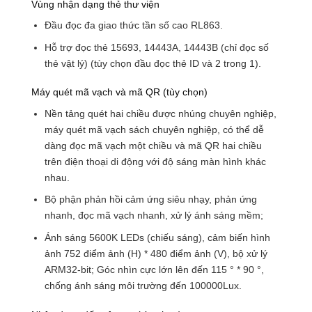
Vùng nhận dạng thẻ thư viện
Đầu đọc đa giao thức tần số cao RL863.
Hỗ trợ đọc thẻ 15693, 14443A, 14443B (chỉ đọc số
thẻ vật lý) (tùy chọn đầu đọc thẻ ID và 2 trong 1).
Máy quét mã vạch và mã QR (tùy chọn)
Nền tảng quét hai chiều được nhúng chuyên nghiệp,
máy quét mã vạch sách chuyên nghiệp, có thể dễ
dàng đọc mã vạch một chiều và mã QR hai chiều
trên điện thoại di động với độ sáng màn hình khác
nhau.
Bộ phận phản hồi cảm ứng siêu nhạy, phản ứng
nhanh, đọc mã vạch nhanh, xử lý ánh sáng mềm;
Ánh sáng 5600K LEDs (chiếu sáng), cảm biến hình
ảnh 752 điểm ảnh (H) * 480 điểm ảnh (V), bộ xử lý
ARM32-bit; Góc nhìn cực lớn lên đến 115 ° * 90 °,
chống ánh sáng môi trường đến 100000Lux.