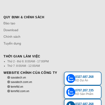
QUY ĐỊNH & CHÍNH SÁCH
Đào tạo
Download
Chính sách
Tuyển dụng
THỜI GIAN LÀM VIỆC
Thứ 2 - thứ 6: 8:00AM - 17:00PM
Thứ 7: 8:00AM - 12:00AM
WEBSITE CHÍNH CỦA CÔNG TY
0327.687.268
savatech.vn
KD Dự Án
savatech.com.vn
temrfid.vn
0707.207.335
temrfid.com.vn
KD Sản Phẩm
0327.687.268