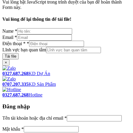
Vui lòng bật JavaScript trong trình duyệt của bạn để hoàn thành
Form này.
Vui lòng để lại thông tin để tải file!
Name
*
Email
*
Điện thoại *
*
Lĩnh vực bạn quan tâm
Tải file
×
0327.687.268
KD Dự Án
0707.207.335
KD Sản Phẩm
0327.687.268
Hotline
Đăng nhập
Tên tài khoản hoặc địa chỉ email
*
Mật khẩu
*