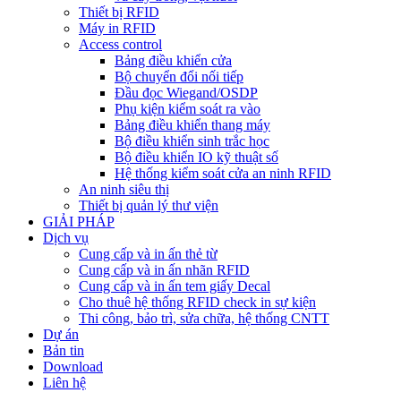
Thiết bị RFID
Máy in RFID
Access control
Bảng điều khiển cửa
Bộ chuyển đổi nối tiếp
Đầu đọc Wiegand/OSDP
Phụ kiện kiểm soát ra vào
Bảng điều khiển thang máy
Bộ điều khiển sinh trắc học
Bộ điều khiển IO kỹ thuật số
Hệ thống kiểm soát cửa an ninh RFID
An ninh siêu thị
Thiết bị quản lý thư viện
GIẢI PHÁP
Dịch vụ
Cung cấp và in ấn thẻ từ
Cung cấp và in ấn nhãn RFID
Cung cấp và in ấn tem giấy Decal
Cho thuê hệ thống RFID check in sự kiện
Thi công, bảo trì, sửa chữa, hệ thống CNTT
Dự án
Bản tin
Download
Liên hệ