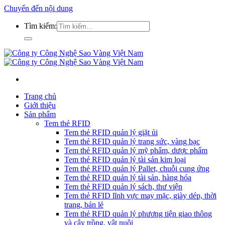
Chuyển đến nội dung
Tìm kiếm:
Trang chủ
Giới thiệu
Sản phẩm
Tem thẻ RFID
Tem thẻ RFID quản lý giặt ủi
Tem thẻ RFID quản lý trang sức, vàng bạc
Tem thẻ RFID quản lý mỹ phẩm, dược phẩm
Tem thẻ RFID quản lý tài sản kim loại
Tem thẻ RFID quản lý Pallet, chuỗi cung ứng
Tem thẻ RFID quản lý tài sản, hàng hóa
Tem thẻ RFID quản lý sách, thư viện
Tem thẻ RFID lĩnh vực may mặc, giày dép, thời
trang, bán lẻ
Tem thẻ RFID quản lý phương tiện giao thông
và cây trồng, vật nuôi