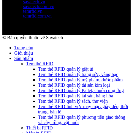
savatech.vn
savatech.com.vn
temrfid.vn
temrfid.com.vn
© Bản quyền thuộc về Savatech
Trang chủ
Giới thiệu
Sản phẩm
Tem thẻ RFID
Tem thẻ RFID quản lý giặt ủi
Tem thẻ RFID quản lý trang sức, vàng bạc
Tem thẻ RFID quản lý mỹ phẩm, dược phẩm
Tem thẻ RFID quản lý tài sản kim loại
Tem thẻ RFID quản lý Pallet, chuỗi cung ứng
Tem thẻ RFID quản lý tài sản, hàng hóa
Tem thẻ RFID quản lý sách, thư viện
Tem thẻ RFID lĩnh vực may mặc, giày dép, thời
trang, bán lẻ
Tem thẻ RFID quản lý phương tiện giao thông
và cây trồng, vật nuôi
Thiết bị RFID