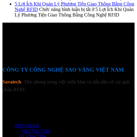
5 Lợi Ích Khi Quản Lý Phương Tiện Giao Thông Bằng Công
Nghệ RFID
Chức năng bình luận bị tắt
ở 5 Lợi Ích Khi Quản
Lý Phương Tiện Giao Thông Bằng Công Nghệ RFID
CÔNG TY CÔNG NGHỆ SAO VÀNG VIỆT NAM
Savatech
- Tiên phong trong việc triển khai và dẫn đầu về các giải
pháp RFID.
LIÊN HỆ
Địa chỉ: Tầng trệt, Tòa Nhà 8, Công Viên Phần Mềm Quang Trung,
Phường Trung Mỹ Tây, HCM.
MST:
0316134426
Tel/ Zalo:
03.2768.7268
Hotline:
03.2768.7268