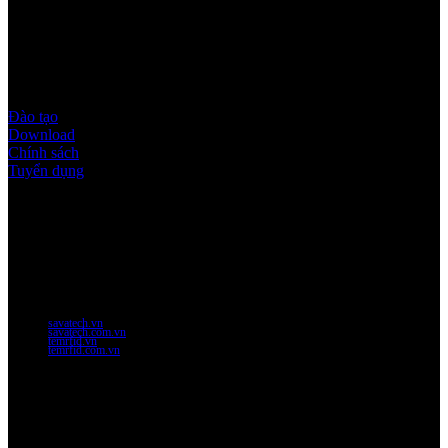
Quy định & Chính sách
Đào tạo
Download
Chính sách
Tuyển dụng
Thời gian làm việc
Thứ 2 - thứ 6: 8:00AM - 17:00PM
Thứ 7: 8:00AM - 12:00AM
Website Chính Của Công Ty
savatech.vn
savatech.com.vn
temrfid.vn
temrfid.com.vn
Về chúng tôi