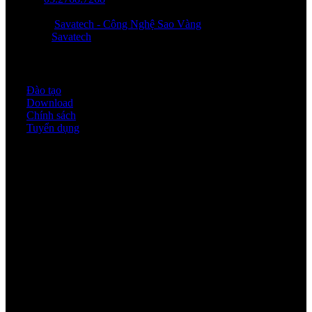
Email: saovang@savatech.vn
Facebook:
Savatech - Công Nghệ Sao Vàng
YouTube:
Savatech
Quy định & Chính sách
Đào tạo
Download
Chính sách
Tuyển dụng
Thời gian làm việc
Thứ 2 - thứ 6: 8:00AM - 17:00PM
Thứ 7: 8:00AM - 12:00AM
Về chúng tôi
Công Ty Công Nghệ
Sao Vàng Việt Nam
Địa chỉ: Địa chỉ: Tầng trệt, Tòa Nhà 8, Công Viên Phần Mềm Quang Trung,