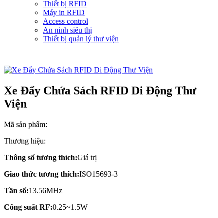
Thiết bị RFID
Máy in RFID
Access control
An ninh siêu thị
Thiết bị quản lý thư viện
Xe Đẩy Chứa Sách RFID Di Động Thư
Viện
Mã sản phẩm:
Thương hiệu:
Thông số tương thích:
Giá trị
Giao thức tương thích:
ISO15693-3
Tần số:
13.56MHz
Công suất RF:
0.25~1.5W