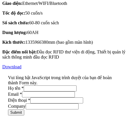
Giao diện:
Ethernet/WIFI/Bluetooth
Tốc độ đọc:
50 cuốn/s
Số sách chứa:
60-80 cuốn sách
Dung lượng:
60AH
Kích thước:
1335
966
380mm (bao gồm màn hình)
Đặc điểm nổi bật:
Đầu đọc RFID thư viện di động, Thiết bị quản lý
sách thông minh đầu đọc RFID
Download
Vui lòng bật JavaScript trong trình duyệt của bạn để hoàn
thành Form này.
Họ tên
*
Email
*
Điện thoại
*
Company
Submit