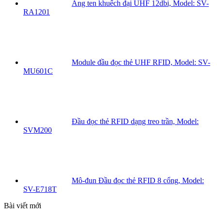
Ăng ten khuếch đại UHF 12dbi, Model: SV-
RA1201
Module đầu đọc thẻ UHF RFID, Model: SV-
MU601C
Đầu đọc thẻ RFID dạng treo trần, Model:
SVM200
Mô-đun Đầu đọc thẻ RFID 8 cổng, Model:
SV-E718T
Bài viết mới