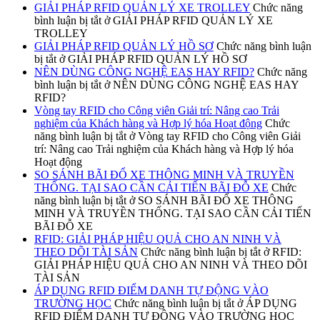
GIẢI PHÁP RFID QUẢN LÝ XE TROLLEY
Chức năng
bình luận bị tắt
ở GIẢI PHÁP RFID QUẢN LÝ XE
TROLLEY
GIẢI PHÁP RFID QUẢN LÝ HỒ SƠ
Chức năng bình luận
bị tắt
ở GIẢI PHÁP RFID QUẢN LÝ HỒ SƠ
NÊN DÙNG CÔNG NGHỆ EAS HAY RFID?
Chức năng
bình luận bị tắt
ở NÊN DÙNG CÔNG NGHỆ EAS HAY
RFID?
Vòng tay RFID cho Công viên Giải trí: Nâng cao Trải
nghiệm của Khách hàng và Hợp lý hóa Hoạt động
Chức
năng bình luận bị tắt
ở Vòng tay RFID cho Công viên Giải
trí: Nâng cao Trải nghiệm của Khách hàng và Hợp lý hóa
Hoạt động
SO SÁNH BÃI ĐỔ XE THÔNG MINH VÀ TRUYỀN
THỐNG. TẠI SAO CẦN CẢI TIẾN BÃI ĐỖ XE
Chức
năng bình luận bị tắt
ở SO SÁNH BÃI ĐỔ XE THÔNG
MINH VÀ TRUYỀN THỐNG. TẠI SAO CẦN CẢI TIẾN
BÃI ĐỖ XE
RFID: GIẢI PHÁP HIỆU QUẢ CHO AN NINH VÀ
THEO DÕI TÀI SẢN
Chức năng bình luận bị tắt
ở RFID:
GIẢI PHÁP HIỆU QUẢ CHO AN NINH VÀ THEO DÕI
TÀI SẢN
ÁP DỤNG RFID ĐIỂM DANH TỰ ĐỘNG VÀO
TRƯỜNG HỌC
Chức năng bình luận bị tắt
ở ÁP DỤNG
RFID ĐIỂM DANH TỰ ĐỘNG VÀO TRƯỜNG HỌC