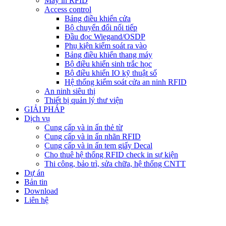
Máy in RFID
Access control
Bảng điều khiển cửa
Bộ chuyển đổi nối tiếp
Đầu đọc Wiegand/OSDP
Phụ kiện kiểm soát ra vào
Bảng điều khiển thang máy
Bộ điều khiển sinh trắc học
Bộ điều khiển IO kỹ thuật số
Hệ thống kiểm soát cửa an ninh RFID
An ninh siêu thị
Thiết bị quản lý thư viện
GIẢI PHÁP
Dịch vụ
Cung cấp và in ấn thẻ từ
Cung cấp và in ấn nhãn RFID
Cung cấp và in ấn tem giấy Decal
Cho thuê hệ thống RFID check in sự kiện
Thi công, bảo trì, sửa chữa, hệ thống CNTT
Dự án
Bản tin
Download
Liên hệ