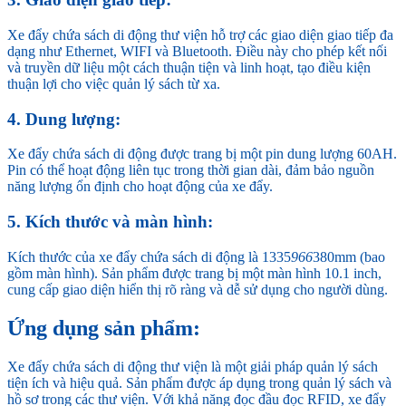
Xe đẩy chứa sách di động thư viện hỗ trợ các giao diện giao tiếp đa
dạng như Ethernet, WIFI và Bluetooth. Điều này cho phép kết nối
và truyền dữ liệu một cách thuận tiện và linh hoạt, tạo điều kiện
thuận lợi cho việc quản lý sách từ xa.
4. Dung lượng:
Xe đẩy chứa sách di động được trang bị một pin dung lượng 60AH.
Pin có thể hoạt động liên tục trong thời gian dài, đảm bảo nguồn
năng lượng ổn định cho hoạt động của xe đẩy.
5. Kích thước và màn hình:
Kích thước của xe đẩy chứa sách di động là 1335
966
380mm (bao
gồm màn hình). Sản phẩm được trang bị một màn hình 10.1 inch,
cung cấp giao diện hiển thị rõ ràng và dễ sử dụng cho người dùng.
Ứng dụng sản phẩm:
Xe đẩy chứa sách di động thư viện là một giải pháp quản lý sách
tiện ích và hiệu quả. Sản phẩm được áp dụng trong quản lý sách và
hồ sơ trong các thư viện. Với khả năng đọc đầu đọc RFID, xe đẩy