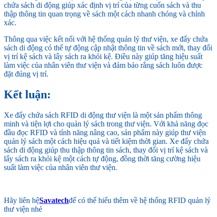
chứa sách di động giúp xác định vị trí của từng cuốn sách và thu
thập thông tin quan trọng về sách một cách nhanh chóng và chính
xác.
Thông qua việc kết nối với hệ thống quản lý thư viện, xe đẩy chứa
sách di động có thể tự động cập nhật thông tin về sách mới, thay đổi
vị trí kệ sách và lấy sách ra khỏi kệ. Điều này giúp tăng hiệu suất
làm việc của nhân viên thư viện và đảm bảo rằng sách luôn được
đặt đúng vị trí.
Kết luận:
Xe đẩy chứa sách RFID di động thư viện là một sản phẩm thông
minh và tiện lợi cho quản lý sách trong thư viện. Với khả năng đọc
đầu đọc RFID và tính năng nâng cao, sản phẩm này giúp thư viện
quản lý sách một cách hiệu quả và tiết kiệm thời gian. Xe đẩy chứa
sách di động giúp thu thập thông tin sách, thay đổi vị trí kệ sách và
lấy sách ra khỏi kệ một cách tự động, đồng thời tăng cường hiệu
suất làm việc của nhân viên thư viện.
Hãy liên hệ
Savatech
để có thể hiểu thêm về hệ thống RFID quản lý
thư viện nhé