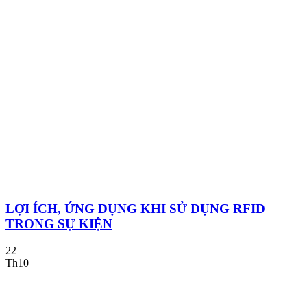
LỢI ÍCH, ỨNG DỤNG KHI SỬ DỤNG RFID
TRONG SỰ KIỆN
22
Th10