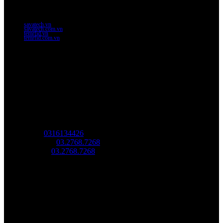
Website Chính Của Công Ty
savatech.vn
savatech.com.vn
temrfid.vn
temrfid.com.vn
Về chúng tôi
Công Ty Công Nghệ
Sao Vàng Việt Nam
Địa chỉ: Địa chỉ: Tầng trệt, Tòa Nhà 8, Công Viên Phần Mềm
Quang Trung, Phường Trung Mỹ Tây, HCM.
MST:
0316134426
Tel/ Zalo:
03.2768.7268
Hotline:
03.2768.7268
Email: saovang@savatech.vn
Facebook