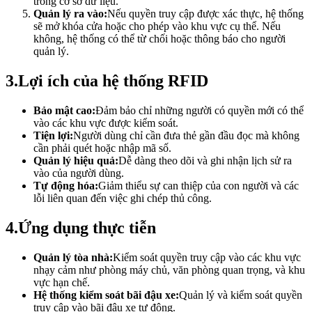
trong cơ sở dữ liệu.
Quản lý ra vào:
Nếu quyền truy cập được xác thực, hệ thống
sẽ mở khóa cửa hoặc cho phép vào khu vực cụ thể. Nếu
không, hệ thống có thể từ chối hoặc thông báo cho người
quản lý.
3.
Lợi ích của hệ thống RFID
Bảo mật cao:
Đảm bảo chỉ những người có quyền mới có thể
vào các khu vực được kiểm soát.
Tiện lợi:
Người dùng chỉ cần đưa thẻ gần đầu đọc mà không
cần phải quét hoặc nhập mã số.
Quản lý hiệu quả:
Dễ dàng theo dõi và ghi nhận lịch sử ra
vào của người dùng.
Tự động hóa:
Giảm thiểu sự can thiệp của con người và các
lỗi liên quan đến việc ghi chép thủ công.
4.
Ứng dụng thực tiễn
Quản lý tòa nhà:
Kiểm soát quyền truy cập vào các khu vực
nhạy cảm như phòng máy chủ, văn phòng quan trọng, và khu
vực hạn chế.
Hệ thống kiểm soát bãi đậu xe:
Quản lý và kiểm soát quyền
truy cập vào bãi đậu xe tự động.