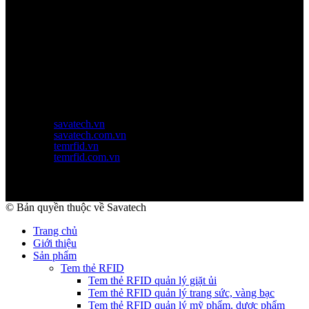
Thời gian làm việc
Thứ 2 - thứ 6: 8:00AM - 17:00PM
Thứ 7: 8:00AM - 12:00AM
Website Chính Của Công Ty
savatech.vn
savatech.com.vn
temrfid.vn
temrfid.com.vn
© Bản quyền thuộc về Savatech
Trang chủ
Giới thiệu
Sản phẩm
Tem thẻ RFID
Tem thẻ RFID quản lý giặt ủi
Tem thẻ RFID quản lý trang sức, vàng bạc
Tem thẻ RFID quản lý mỹ phẩm, dược phẩm