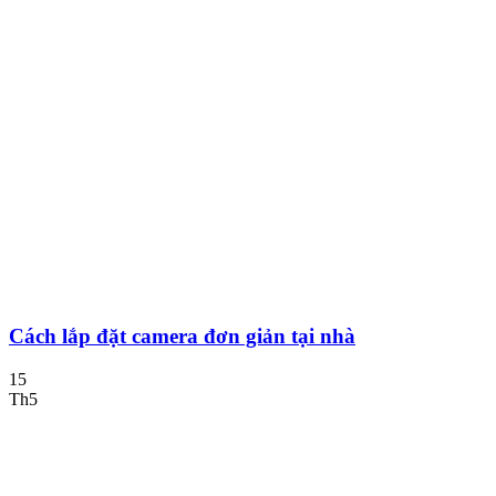
Cách lắp đặt camera đơn giản tại nhà
15
Th5