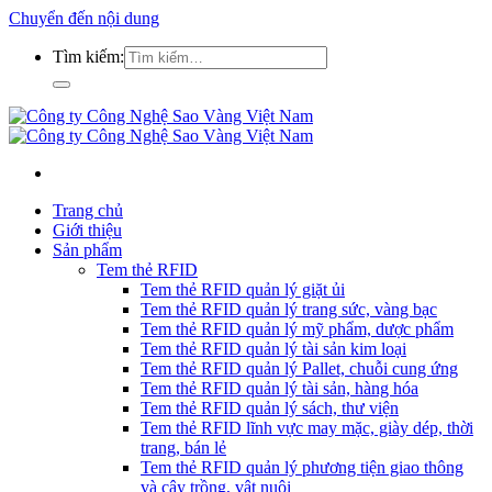
Chuyển đến nội dung
Tìm kiếm:
Trang chủ
Giới thiệu
Sản phẩm
Tem thẻ RFID
Tem thẻ RFID quản lý giặt ủi
Tem thẻ RFID quản lý trang sức, vàng bạc
Tem thẻ RFID quản lý mỹ phẩm, dược phẩm
Tem thẻ RFID quản lý tài sản kim loại
Tem thẻ RFID quản lý Pallet, chuỗi cung ứng
Tem thẻ RFID quản lý tài sản, hàng hóa
Tem thẻ RFID quản lý sách, thư viện
Tem thẻ RFID lĩnh vực may mặc, giày dép, thời
trang, bán lẻ
Tem thẻ RFID quản lý phương tiện giao thông
và cây trồng, vật nuôi