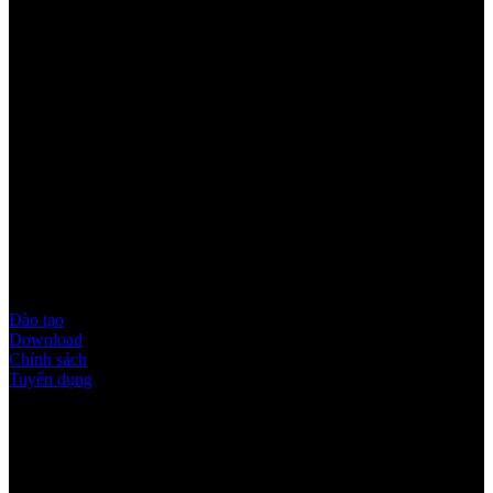
Youtube
Quy định & Chính sách
Đào tạo
Download
Chính sách
Tuyển dụng
Thời gian làm việc
Thứ 2 - thứ 6: 8:00AM - 17:00PM
Thứ 7: 8:00AM - 12:00AM