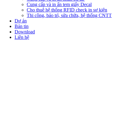
Cung cấp và in ấn tem giấy Decal
Cho thuê hệ thống RFID check in sự kiện
Thi công, bảo trì, sửa chữa, hệ thống CNTT
Dự án
Bản tin
Download
Liên hệ