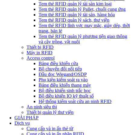
Tem thẻ RFID quản lý tài sản kim loại
Tem thẻ RFID quản lý Pallet, chuỗi cung ứng
Tem thẻ RFID quản lý tài sản, hàng hóa
Tem thẻ RFID quản lý sách, thư viện
Tem thẻ RFID lĩnh vực may mặc, giày dép, thời
trang, bán lẻ
Tem thẻ RFID quản lý phương tiện giao thông
và cây trồng, vật nuôi
Thiết bị RFID
Máy in RFID
Access control
Bảng điều khiển cửa
Bộ chuyển đổi nối tiếp
Đầu đọc Wiegand/OSDP
Phụ kiện kiểm soát ra vào
Bảng điều khiển thang máy
Bộ điều khiển sinh trắc học
Bộ điều khiển IO kỹ thuật số
Hệ thống kiểm soát cửa an ninh RFID
An ninh siêu thị
Thiết bị quản lý thư viện
GIẢI PHÁP
Dịch vụ
Cung cấp và in ấn thẻ từ
Cung cấp và in ấn nhãn RFID