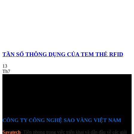
TẦN SỐ THÔNG DỤNG CỦA TEM THẺ RFID
13
Th7
CÔNG TY CÔNG NGHỆ SAO VÀNG VIỆT NAM
Savatech
- Tiên phong trong việc triển khai và dẫn đầu về các giải