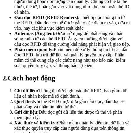
người dùng hoặc đối tượng cần quản lý. Chúng có thể là thẻ
nhựa, thẻ từ, hoặc gắn vào vật dụng như khóa xe hoặc thẻ ID
cá nhân.
Đầu đọc RFID (RFID Readers):
Thiết bị đọc thông tin từ
thẻ RFID. Đầu đọc có thể được gắn ở các điểm ra vào, cửa ra
vào, hay các khu vực kiểm soát khác.
Antennas (Ăng-ten):
Được sử dụng để phát sóng và nhận
sóng radio từ các thẻ RFID. Ăng-ten thường được gắn với
đầu đọc RFID để tăng cường khả năng phát hiện và giao tiếp.
Phần mềm quản lý:
Phần mềm để xử lý thông tin từ các đầu
đọc RFID, lưu trữ dữ liệu và quản lý quyền truy cập. Phần
mềm có thể cung cấp các chức năng như tạo báo cáo, kiểm
soát quyền truy cập, và thông báo sự kiện.
2.
Cách hoạt động
Ghi dữ liệu:
Thông tin được ghi vào thẻ RFID, bao gồm dữ
liệu cá nhân hoặc mã số định danh.
Quét thẻ:
Khi thẻ RFID được đưa gần đầu đọc, đầu đọc sẽ
phát sóng và nhận tín hiệu từ thẻ.
Gửi dữ liệu:
Đầu đọc gửi dữ liệu thu được từ thẻ về phần
mềm quản lý.
Xác thực và kiểm tra:
Phần mềm quản lý kiểm tra dữ liệu và
xác thực quyền truy cập của người dùng dựa trên thông tin