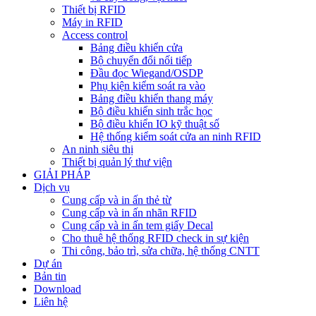
Thiết bị RFID
Máy in RFID
Access control
Bảng điều khiển cửa
Bộ chuyển đổi nối tiếp
Đầu đọc Wiegand/OSDP
Phụ kiện kiểm soát ra vào
Bảng điều khiển thang máy
Bộ điều khiển sinh trắc học
Bộ điều khiển IO kỹ thuật số
Hệ thống kiểm soát cửa an ninh RFID
An ninh siêu thị
Thiết bị quản lý thư viện
GIẢI PHÁP
Dịch vụ
Cung cấp và in ấn thẻ từ
Cung cấp và in ấn nhãn RFID
Cung cấp và in ấn tem giấy Decal
Cho thuê hệ thống RFID check in sự kiện
Thi công, bảo trì, sửa chữa, hệ thống CNTT
Dự án
Bản tin
Download
Liên hệ