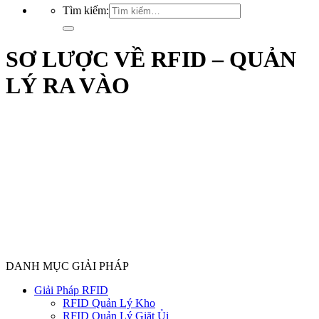
Tìm kiếm:
SƠ LƯỢC VỀ RFID – QUẢN
LÝ RA VÀO
DANH MỤC GIẢI PHÁP
Giải Pháp RFID
RFID Quản Lý Kho
RFID Quản Lý Giặt Ủi