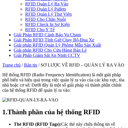
RFID Quản Lý Ra Vào
RFID Quản Lý Pallets
RFID Quản Lý Thư Viện
RFID Cho Chăn Nuôi
RFID Check In Sự Kiện
RFID Cho Y Tế
Giải Pháp RFID Cảnh Báo Va Chạm
Giải Pháp RFID Tính Giờ Chạy Bộ-Đua Xe
Giải pháp RFID Quản Lý Phòng Mẫu Sản Xuất
Giải pháp RFID Cho Cửa Hàng Bán Lẻ
Giải Pháp Giám Sát An Ninh CCTV
Trang chủ
/
Bản tin
/
SƠ LƯỢC VỀ RFID – QUẢN LÝ RA VÀO
Hệ thống RFID (Radio Frequency Identification) là một giải pháp
phổ biến và hiệu quả trong việc quản lý ra vào của các khu vực, tòa
nhà hoặc cơ sở. Dưới đây là một số giải pháp và thành phần chính
của hệ thống RFID để quản lý ra vào:
1.
Thành phần của hệ thống RFID
Thẻ RFID (RFID Tags):
Các thẻ này chứa thông tin về