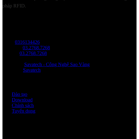
pháp RFID.
LIÊN HỆ
Địa chỉ: Tầng trệt, Tòa Nhà 8, Công Viên Phần Mềm Quang Trung,
Phường Trung Mỹ Tây, HCM.
MST:
0316134426
Tel/ Zalo:
03.2768.7268
Hotline:
03.2768.7268
Email: saovang@savatech.vn
Facebook:
Savatech - Công Nghệ Sao Vàng
YouTube:
Savatech
Quy định & Chính sách
Đào tạo
Download
Chính sách
Tuyển dụng
Thời gian làm việc