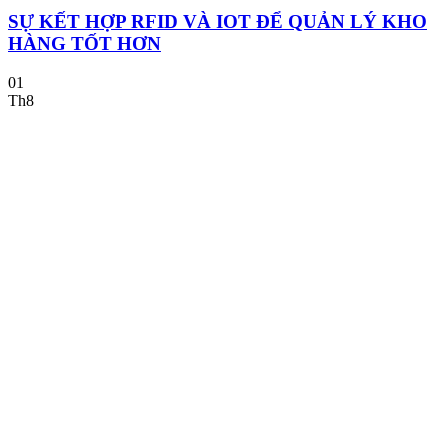
SỰ KẾT HỢP RFID VÀ IOT ĐỂ QUẢN LÝ KHO
HÀNG TỐT HƠN
01
Th8