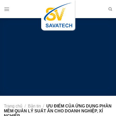
Chuyển
đến
nội
dung
Trang chủ
/
Bản tin
/
ƯU ĐIỂM CỦA ỨNG DỤNG PHẦN
MỀM QUẢN LÝ SUẤT ĂN CHO DOANH NGHIỆP, XÍ
NGHIỆP