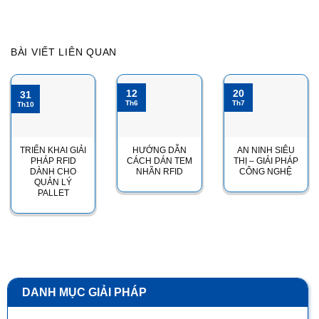
BÀI VIẾT LIÊN QUAN
12
20
31
Th6
Th7
Th10
TRIỂN KHAI GIẢI
HƯỚNG DẪN
AN NINH SIÊU
PHÁP RFID
CÁCH DÁN TEM
THỊ – GIẢI PHÁP
DÀNH CHO
NHÃN RFID
CÔNG NGHỆ
QUẢN LÝ
PALLET
DANH MỤC GIẢI PHÁP