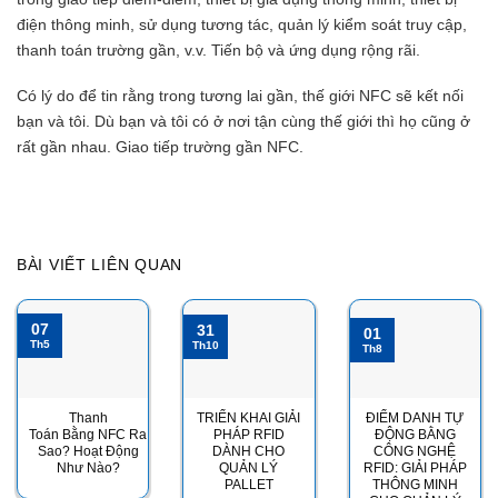
điện thông minh, sử dụng tương tác, quản lý kiểm soát truy cập,
thanh toán trường gần, v.v. Tiến bộ và ứng dụng rộng rãi.
Có lý do để tin rằng trong tương lai gần, thế giới NFC sẽ kết nối
bạn và tôi. Dù bạn và tôi có ở nơi tận cùng thế giới thì họ cũng ở
rất gần nhau. Giao tiếp trường gần NFC.
BÀI VIẾT LIÊN QUAN
07
31
01
Th5
Th10
Th8
Thanh
TRIỂN KHAI GIẢI
ĐIỂM DANH TỰ
Toán Bằng NFC Ra
PHÁP RFID
ĐỘNG BẰNG
Sao? Hoạt Động
DÀNH CHO
CÔNG NGHỆ
Như Nào?
QUẢN LÝ
RFID: GIẢI PHÁP
PALLET
THÔNG MINH