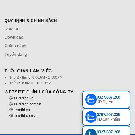
QUY ĐỊNH & CHÍNH SÁCH
Đào tạo
Download
Chính sách
Tuyển dụng
THỜI GIAN LÀM VIỆC
Thứ 2 - thứ 6: 8:00AM - 17:00PM
Thứ 7: 8:00AM - 12:00AM
WEBSITE CHÍNH CỦA CÔNG TY
0327.687.268
savatech.vn
KD Dự Án
savatech.com.vn
temrfid.vn
0707.207.335
temrfid.com.vn
KD Sản Phẩm
0327.687.268