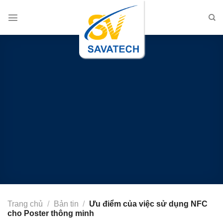
Chuyển
đến
nội
dung
Trang chủ
/
Bản tin
/
Ưu điểm của việc sử dụng NFC
cho Poster thông minh