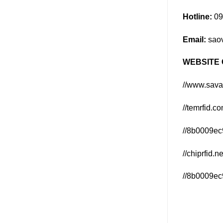
BÀI VI
07
Th5
RFID 