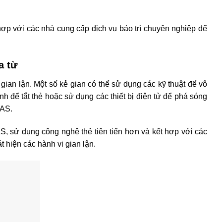
 bảo vệ hàng hóa, giảm thiểu mất mát và nâng cao an ninh.
hệ thống, nhưng với các biện pháp quản lý và bảo trì hợp lý,
n bền vững của siêu thị. Việc sử dụng công nghệ này không
ng trải nghiệm mua sắm.
 HCM