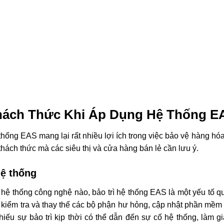
doanh.
siêu thị và cửa hàng cần lên kế hoạch bảo trì định kỳ và phối
thống hoạt động ổn định.
 bị gian lận thông qua các kỹ thuật vô hiệu hó
hững thách thức lớn khi sử dụng hệ thống EAS là khả năng bị g
hẻ EAS hoặc cổng EAS, chẳng hạn như sử dụng nam châm mạnh đ
ây là một mối đe dọa không nhỏ đối với hiệu quả của hệ thống 
với vấn đề này, các siêu thị cần liên tục nâng cấp hệ thống E
ảo mật khác như giám sát video hoặc đào tạo nhân viên để phát