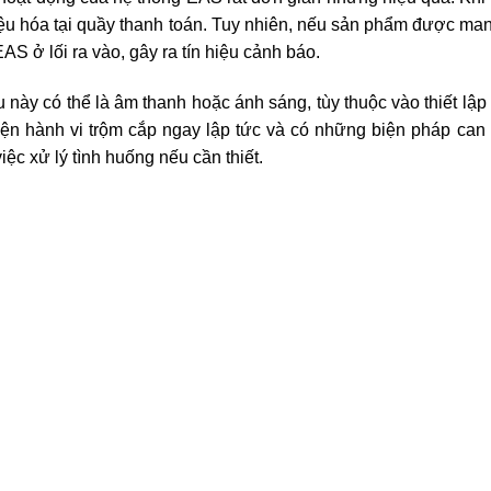
ệu hóa tại quầy thanh toán. Tuy nhiên, nếu sản phẩm được man
AS ở lối ra vào, gây ra tín hiệu cảnh báo.
u này có thể là âm thanh hoặc ánh sáng, tùy thuộc vào thiết lậ
ện hành vi trộm cắp ngay lập tức và có những biện pháp can th
ệc xử lý tình huống nếu cần thiết.
hách Thức Khi Áp Dụng Hệ Thống E
hống EAS mang lại rất nhiều lợi ích trong việc bảo vệ hàng hóa,
thách thức mà các siêu thị và cửa hàng bán lẻ cần lưu ý.
hệ thống
 hệ thống công nghệ nào, bảo trì hệ thống EAS là một yếu tố 
m kiểm tra và thay thế các bộ phận hư hỏng, cập nhật phần mềm
hiếu sự bảo trì kịp thời có thể dẫn đến sự cố hệ thống, làm 