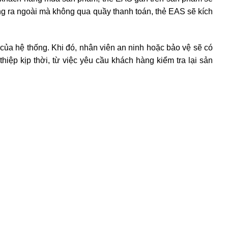
g ra ngoài mà không qua quầy thanh toán, thẻ EAS sẽ kích
p của hệ thống. Khi đó, nhân viên an ninh hoặc bảo vệ sẽ có
iệp kịp thời, từ việc yêu cầu khách hàng kiểm tra lại sản
AS
 nhưng việc triển khai và duy trì hệ thống này cũng đối mặt
quan trọng để đảm bảo hiệu quả hoạt động của nó. Việc bảo
 và đảm bảo các thẻ EAS không bị hỏng hóc trong quá trình
giảm hiệu quả bảo vệ và thậm chí gây gián đoạn trong hoạt