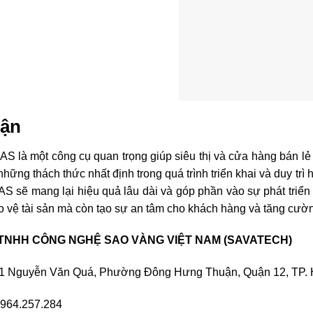
72.881.319
vang@savatech.vn
CHÍNH CỦA CÔNG TY
tech.vn/
om.vn/
975e.sn.mynetname.net/
t/
975e.sn.mynetname.net/