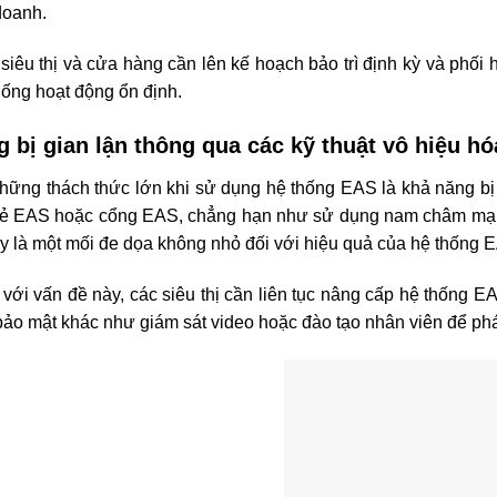
uận
AS là một công cụ quan trọng giúp siêu thị và cửa hàng bán lẻ
hững thách thức nhất định trong quá trình triển khai và duy trì 
AS sẽ mang lại hiệu quả lâu dài và góp phần vào sự phát triể
ảo vệ tài sản mà còn tạo sự an tâm cho khách hàng và tăng cườ
TNHH CÔNG NGHỆ SAO VÀNG VIỆT NAM (SAVATECH)
1 Nguyễn Văn Quá, Phường Đông Hưng Thuận, Quận 12, TP.
964.257.284