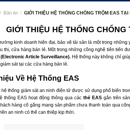
/
Bản tin
/
GIỚI THIỆU HỆ THỐNG CHỐNG TRỘM EAS TẠI 
GIỚI THIỆU HỆ THỐNG CHỐNG T
rường kinh doanh hiện đại, bảo vệ tài sản là một trong những 
êu thị, cửa hàng bán lẻ. Một trong những công nghệ tiên tiến 
(Electronic Article Surveillance).
Hệ thống này không chỉ giúp 
giám sát tại các cửa hàng bán lẻ.
Thiệu Về Hệ Thống EAS
 hệ thống giám sát an ninh điện tử được sử dụng phổ biến tron
Hệ thống EAS hoạt động thông qua các
thẻ EAS
gắn trên sả
khách hàng cố gắng mang sản phẩm chưa thanh toán qua cổng E
iên an ninh có thể can thiệp kịp thời.