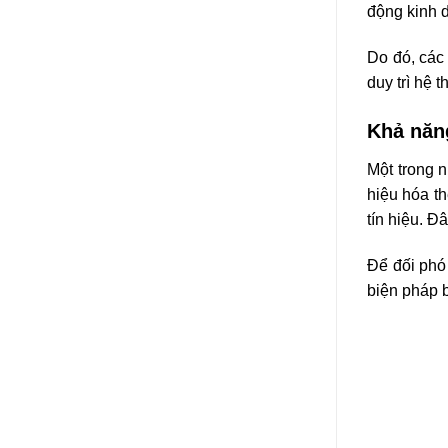
Kết L
Hệ thống E
Mặc dù có n
hệ thống E
chỉ giúp b
CÔNG TY 
Địa chỉ:
89
Tel/ Zalo:
0