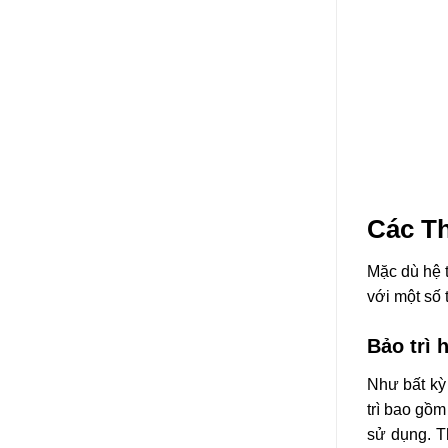
động kinh 
Do đó, các 
duy trì hệ 
Khả năng
Một trong n
hiệu hóa t
tín hiệu. Đ
Để đối phó 
biện pháp b