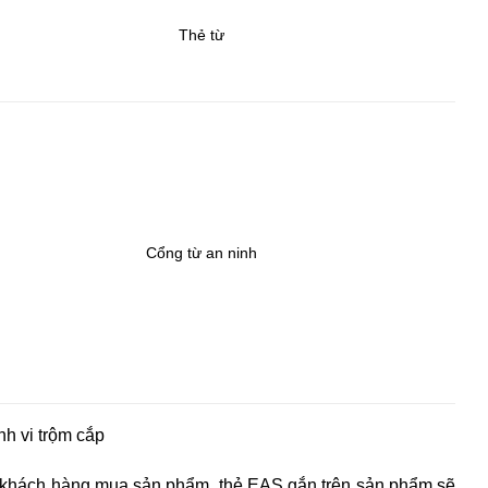
Thẻ từ
Cổng từ an ninh
nh vi trộm cắp
i khách hàng mua sản phẩm, thẻ EAS gắn trên sản phẩm sẽ