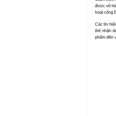
được vô hi
hoạt cổng E
Các tín hiệ
thể nhận di
phẩm đến vi
Các T
Mặc dù hệ t
với một số 
Bảo trì 
Như bất kỳ
trì bao gồ
sử dụng. T