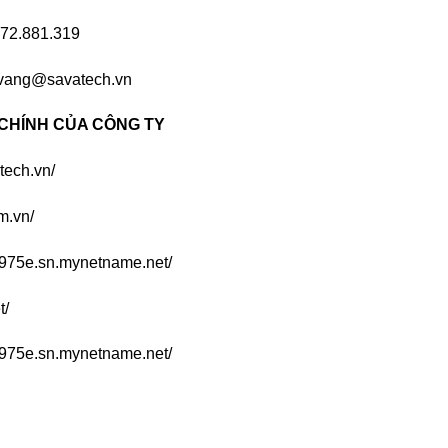
ẾT LIÊN QUAN
07
Th5
Cách Mạng Hóa Sản Xuất
Sử Dụng RFID Để Tính
Như Thế Nào?
Đua Ra Sao?