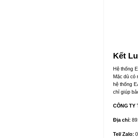
Hotline:
09
Email:
sao
WEBSITE 
//www.sava
//temrfid.c
//8b0009ec
//chiprfid.ne
//8b0009ec