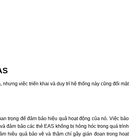
 hợp với các nhà cung cấp dịch vụ bảo trì chuyên nghiệp để
a từ
ian lận. Một số kẻ gian có thể sử dụng các kỹ thuật để vô
ể tắt thẻ hoặc sử dụng các thiết bị điện tử để phá sóng
EAS.
AS, sử dụng công nghệ thẻ tiên tiến hơn và kết hợp với các
 hiện các hành vi gian lận.